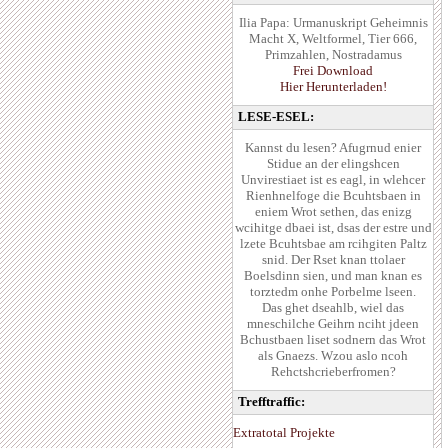
Ilia Papa: Urmanuskript Geheimnis
Macht X, Weltformel, Tier 666,
Primzahlen, Nostradamus
Frei Download
Hier Herunterladen!
LESE-ESEL:
Kannst du lesen? Afugrnud enier
Stidue an der elingshcen
Unvirestiaet ist es eagl, in wlehcer
Rienhnelfoge die Bcuhtsbaen in
eniem Wrot sethen, das enizg
wcihitge dbaei ist, dsas der estre und
lzete Bcuhtsbae am rcihgiten Paltz
snid. Der Rset knan ttolaer
Boelsdinn sien, und man knan es
torztedm onhe Porbelme lseen.
Das ghet dseahlb, wiel das
mneschilche Geihrn nciht jdeen
Bchustbaen liset sodnern das Wrot
als Gnaezs. Wzou aslo ncoh
Rehctshcrieberfromen?
Trefftraffic:
Extratotal Projekte