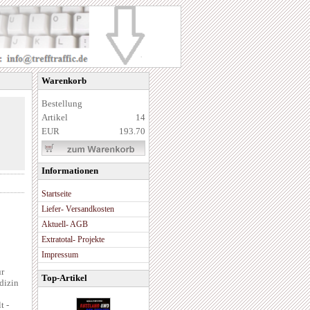
Warenkorb
Bestellung
Artikel
14
EUR
193.70
Informationen
Startseite
Liefer- Versandkosten
Aktuell- AGB
Extratotal- Projekte
Impressum
ür
Top-Artikel
dizin
t -