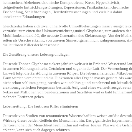
heimsuchen: Alzheimer, chronische Darmprobleme, Krebs, Hyperaktivität,
tiefgreifende Entwicklungsstörungen, Depressionen, Panikattacken, chronische
Erschöpfung, Schlafstörungen, Herzrhythmusstörungen und viele bis dahin
unbekannte Erkrankungen.
Gleichzeitig haben sich zwei unheilvolle Umweltbelastungen massiv ausgebreite
verstärkt: zum einen das Unkrautvernichtungsmittel Glyphosat, zum anderen der
Mobilfunkstandard 5G, die neueste Generation des Elektrosmogs. Von der Mediz
selten als Ursache erkannt, von unseren Sinnesorganen nicht wahrgenommen, sin
die lautlosen Killer der Menschheit.
Die Zerstörung unserer Lebensgrundlagen
Tausende Tonnen Glyphosat sickern jährlich weltweit in Erde und Wasser und la
in unseren Nahrungsmitteln, Getränken und sogar in der Luft. Der Verseuchung d
Umwelt folgt die Zerstörung in unserem Körper: Die lebenserhaltenden Mikrobe
Darm werden vernichtet und die Funktionen aller Organe massiv gestört. Als wäre
nicht schon schlimm genug, werden wir unablässig und zunehmend mit künstlic
elektromagnetischen Frequenzen bestrahlt. Aufgrund eines weltweit ausgebauten
Netzes mit Millionen von Sendestationen und Satelliten wird es bald für nieman
mehr ein Entrinnen geben.
Lebensrettung: Die lautlosen Killer eliminieren
Tausende von Studien von renommierten Wissenschaftlern weisen auf die destruk
Wirkung dieser beiden Geißeln der Menschheit hin. Das gigantische Experiment 
der Gesundheit der Menschheit läuft mithin auf vollen Touren. Nur wer die Gefah
erkennt, kann sich auch dagegen schützen.