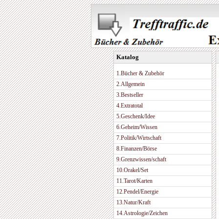
Katalog
1.Bücher & Zubehör
2.Allgemein
3.Bestseller
4.Extratotal
5.Geschenk/Idee
6.Geheim/Wissen
7.Politik/Wirtschaft
8.Finanzen/Börse
9.Grenzwissen/schaft
10.Orakel/Set
11.Tarot/Karten
12.Pendel/Energie
13.Natur/Kraft
14.Astrologie/Zeichen