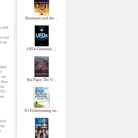
Russland und der ...
t und
in nur
d sie
UFOs Generäle, ...
nden
er
n im
Ilia Papa: Die U....
 dies
hen
 5G-
den
5G Elektrosmog un...
tive
mit
r