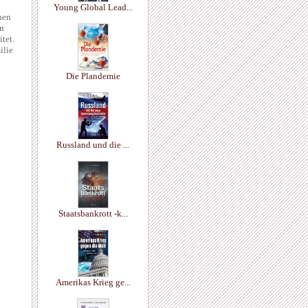
Young Global Lead...
nen
en
tet.
ilie
Die Plandemie
Russland und die ...
Staatsbankrott -k...
Amerikas Krieg ge...