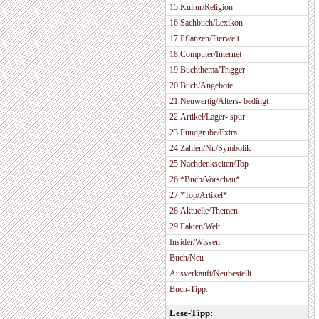
15.Kultur/Religion
16.Sachbuch/Lexikon
17.Pflanzen/Tierwelt
18.Computer/Internet
19.Buchthema/Trigger
20.Buch/Angebote
21.Neuwertig/Alters- bedingt
22.Artikel/Lager- spur
23.Fundgrube/Extra
24.Zahlen/Nr./Symbolik
25.Nachdenkseiten/Top
26.*Buch/Vorschau*
27.*Top/Artikel*
28.Aktuelle/Themen
29.Fakten/Welt
Insider/Wissen
Buch/Neu
Ausverkauft/Neubestellt
Buch-Tipp:
Lese-Tipp: