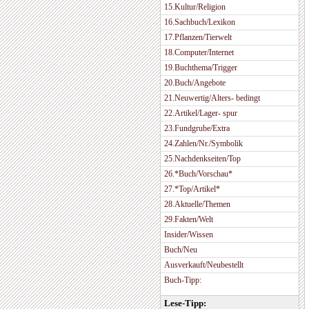
15.Kultur/Religion
16.Sachbuch/Lexikon
17.Pflanzen/Tierwelt
18.Computer/Internet
19.Buchthema/Trigger
20.Buch/Angebote
21.Neuwertig/Alters- bedingt
22.Artikel/Lager- spur
23.Fundgrube/Extra
24.Zahlen/Nr./Symbolik
25.Nachdenkseiten/Top
26.*Buch/Vorschau*
27.*Top/Artikel*
28.Aktuelle/Themen
29.Fakten/Welt
Insider/Wissen
Buch/Neu
Ausverkauft/Neubestellt
Buch-Tipp:
Lese-Tipp: