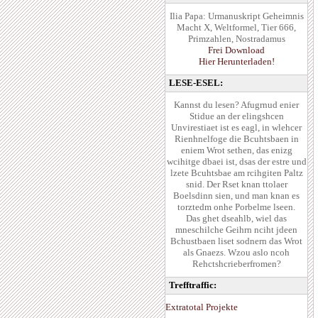
Ilia Papa: Urmanuskript Geheimnis
Macht X, Weltformel, Tier 666,
Primzahlen, Nostradamus
Frei Download
Hier Herunterladen!
LESE-ESEL:
Kannst du lesen? Afugrnud enier
Stidue an der elingshcen
Unvirestiaet ist es eagl, in wlehcer
Rienhnelfoge die Bcuhtsbaen in
eniem Wrot sethen, das enizg
wcihitge dbaei ist, dsas der estre und
lzete Bcuhtsbae am rcihgiten Paltz
snid. Der Rset knan ttolaer
Boelsdinn sien, und man knan es
torztedm onhe Porbelme lseen.
Das ghet dseahlb, wiel das
mneschilche Geihrn nciht jdeen
Bchustbaen liset sodnern das Wrot
als Gnaezs. Wzou aslo ncoh
Rehctshcrieberfromen?
Trefftraffic:
Extratotal Projekte