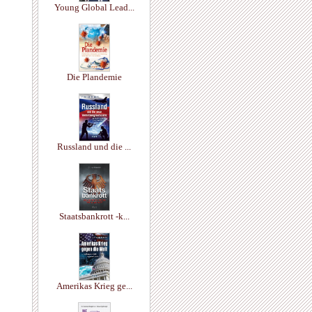
Young Global Lead...
Die Plandemie
Russland und die ...
Staatsbankrott -k...
Amerikas Krieg ge...