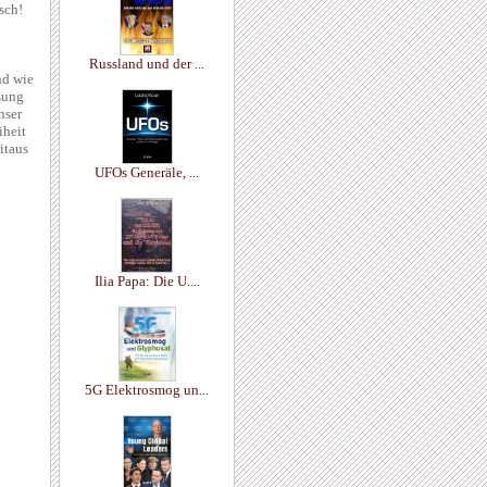
sch!
Russland und der ...
nd wie
ösung
nser
iheit
itaus
UFOs Generäle, ...
Ilia Papa: Die U....
5G Elektrosmog un...