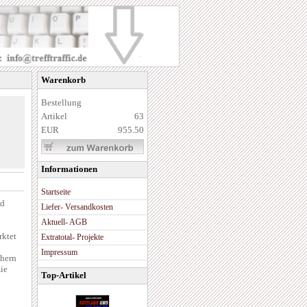
Warenkorb
Bestellung
Artikel
63
EUR
955.50
Informationen
Startseite
nd
Liefer- Versandkosten
Aktuell- AGB
rktet
Extratotal- Projekte
Impressum
chern
ie
Top-Artikel