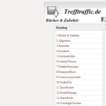
Katalog
1.Bücher & Zubehör
2.Allgemein
3.Bestseller
4.Extratotal
5.Geschenk/Idee
6.Geheim/Wissen
7.Politik/Wirtschaft
8.Finanzen/Börse
9.Grenzwissen/schaft
10.Orakel/Set
11.Tarot/Karten
12.Pendel/Energie
13.Natur/Kraft
14.Astrologie/Zeichen