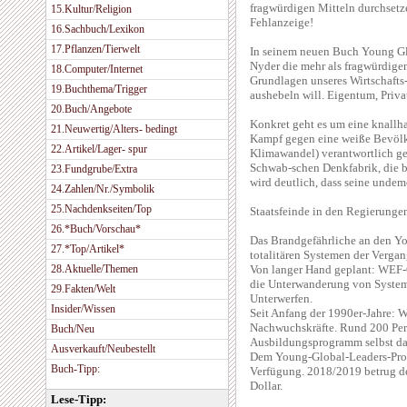
fragwürdigen Mitteln durchsetz
15.Kultur/Religion
Fehlanzeige!
16.Sachbuch/Lexikon
17.Pflanzen/Tierwelt
In seinem neuen Buch Young Gl
Nyder die mehr als fragwürdigen
18.Computer/Internet
Grundlagen unseres Wirtschaft
19.Buchthema/Trigger
aushebeln will. Eigentum, Priva
20.Buch/Angebote
Konkret geht es um eine knallh
21.Neuwertig/Alters- bedingt
Kampf gegen eine weiße Bevölke
22.Artikel/Lager- spur
Klimawandel) verantwortlich ge
Schwab-schen Denkfabrik, die b
23.Fundgrube/Extra
wird deutlich, dass seine undem
24.Zahlen/Nr./Symbolik
25.Nachdenkseiten/Top
Staatsfeinde in den Regierunge
26.*Buch/Vorschau*
Das Brandgefährliche an den Yo
27.*Top/Artikel*
totalitären Systemen der Vergan
28.Aktuelle/Themen
Von langer Hand geplant: WEF-
die Unterwanderung von Systeme
29.Fakten/Welt
Unterwerfen.
Insider/Wissen
Seit Anfang der 1990er-Jahre: W
Nachwuchskräfte. Rund 200 Pers
Buch/Neu
Ausbildungsprogramm selbst dau
Ausverkauft/Neubestellt
Dem Young-Global-Leaders-Prog
Buch-Tipp:
Verfügung. 2018/2019 betrug de
Dollar.
Lese-Tipp: