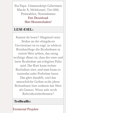
Ilia Papa: Urmanuskript Geheimnis
Macht X, Weltformel, Tier 666,
Primzahlen, Nostradamus
Frei Download
Hier Herunterladen!
LESE-ESEL:
Kannst du lesen? Afugrnud enier
Stidue an der elingshcen
Unvirestiaet ist es eagl, in wlehcer
Rienhnelfoge die Bcuhtsbaen in
eniem Wrot sethen, das enizg
wcihitge dbaei ist, dsas der estre und
lzete Bcuhtsbae am rcihgiten Paltz
snid. Der Rset knan ttolaer
Boelsdinn sien, und man knan es
torztedm onhe Porbelme lseen.
Das ghet dseahlb, wiel das
mneschilche Geihrn nciht jdeen
Bchustbaen liset sodnern das Wrot
als Gnaezs. Wzou aslo ncoh
Rehctshcrieberfromen?
Trefftraffic:
Extratotal Projekte