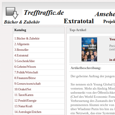
Katalog
Top-Artikel
1.Bücher & Zubehör
You
2.Allgemein
Prei
3.Bestseller
(ink
4.Extratotal
in 
5.Geschenk/Idee
6.Geheim/Wissen
Artikelbeschreibung:
7.Politik/Wirtschaft
Der geheime Auftrag der jungen
8.Finanzen/Börse
9.Grenzwissen/schaft
Sie nennen sich Young Global L
vertreten. Mehr als fünfzig Min
10.Orakel/Set
unbemerkt von der Öffentlichk
11.Tarot/Karten
(Chef des World Economic Forum) 
12.Pendel/Energie
Verbesserung des Zustands der W
prominenten Alumni reicht von
13.Natur/Kraft
über Wladimir Putin bis hin zu
14.Astrologie/Zeichen
ein Netzwerk, das eine Systemä