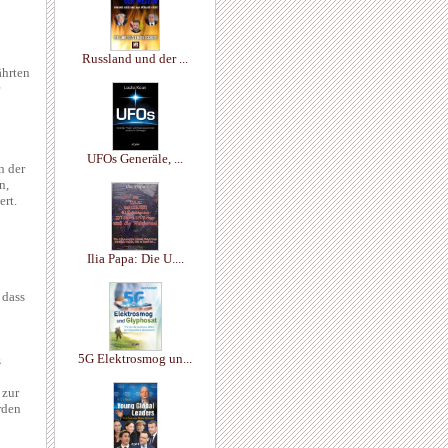
Russland und der ...
ährten
UFOs Generäle, ...
n der
n,
ert.
Ilia Papa: Die U....
 dass
5G Elektrosmog un...
s
 zur
rden