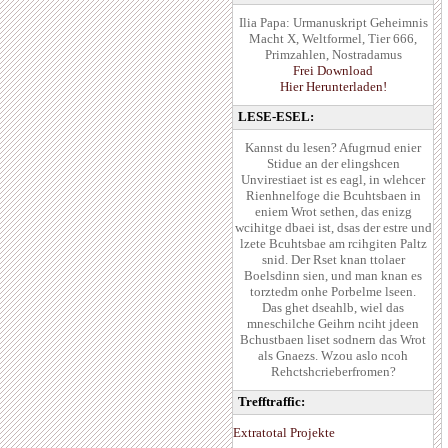
Ilia Papa: Urmanuskript Geheimnis
Macht X, Weltformel, Tier 666,
Primzahlen, Nostradamus
Frei Download
Hier Herunterladen!
LESE-ESEL:
Kannst du lesen? Afugrnud enier
Stidue an der elingshcen
Unvirestiaet ist es eagl, in wlehcer
Rienhnelfoge die Bcuhtsbaen in
eniem Wrot sethen, das enizg
wcihitge dbaei ist, dsas der estre und
lzete Bcuhtsbae am rcihgiten Paltz
snid. Der Rset knan ttolaer
Boelsdinn sien, und man knan es
torztedm onhe Porbelme lseen.
Das ghet dseahlb, wiel das
mneschilche Geihrn nciht jdeen
Bchustbaen liset sodnern das Wrot
als Gnaezs. Wzou aslo ncoh
Rehctshcrieberfromen?
Trefftraffic:
Extratotal Projekte