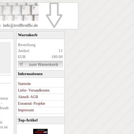
Warenkorb
Bestellung
Artikel
11
EUR
180.00
Informationen
Startseite
Liefer- Versandkosten
Aktuell- AGB
enten
 -
Extratotal- Projekte
Schwab
Impressum
Top-Artikel
ir
n ist