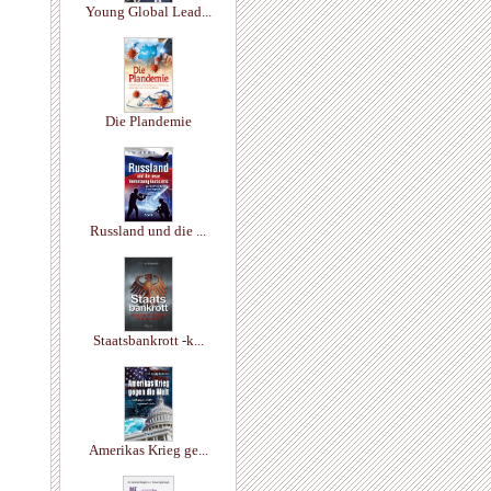
Young Global Lead...
Die Plandemie
Russland und die ...
Staatsbankrott -k...
Amerikas Krieg ge...