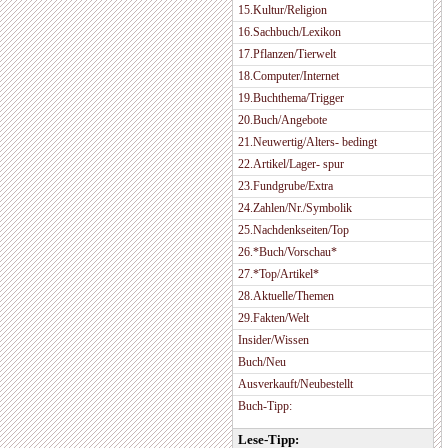
15.Kultur/Religion
16.Sachbuch/Lexikon
17.Pflanzen/Tierwelt
18.Computer/Internet
19.Buchthema/Trigger
20.Buch/Angebote
21.Neuwertig/Alters- bedingt
22.Artikel/Lager- spur
23.Fundgrube/Extra
24.Zahlen/Nr./Symbolik
25.Nachdenkseiten/Top
26.*Buch/Vorschau*
27.*Top/Artikel*
28.Aktuelle/Themen
29.Fakten/Welt
Insider/Wissen
Buch/Neu
Ausverkauft/Neubestellt
Buch-Tipp:
Lese-Tipp: