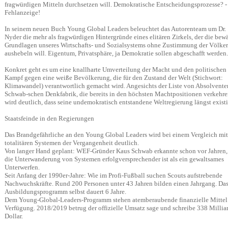
fragwürdigen Mitteln durchsetzen will. Demokratische Entscheidungsprozesse? -
Fehlanzeige!
In seinem neuen Buch Young Global Leaders beleuchtet das Autorenteam um Dr.
Nyder die mehr als fragwürdigen Hintergründe eines elitären Zirkels, der die bew
Grundlagen unseres Wirtschafts- und Sozialsystems ohne Zustimmung der Völker
aushebeln will. Eigentum, Privatsphäre, ja Demokratie sollen abgeschafft werden.
Konkret geht es um eine knallharte Umverteilung der Macht und den politischen
Kampf gegen eine weiße Bevölkerung, die für den Zustand der Welt (Stichwort:
Klimawandel) verantwortlich gemacht wird. Angesichts der Liste von Absolvente
Schwab-schen Denkfabrik, die bereits in den höchsten Machtpositionen verkehre
wird deutlich, dass seine undemokratisch entstandene Weltregierung längst existi
Staatsfeinde in den Regierungen
Das Brandgefährliche an den Young Global Leaders wird bei einem Vergleich mit
totalitären Systemen der Vergangenheit deutlich.
Von langer Hand geplant: WEF-Gründer Kaus Schwab erkannte schon vor Jahren,
die Unterwanderung von Systemen erfolgversprechender ist als ein gewaltsames
Unterwerfen.
Seit Anfang der 1990er-Jahre: Wie im Profi-Fußball suchen Scouts aufstrebende
Nachwuchskräfte. Rund 200 Personen unter 43 Jahren bilden einen Jahrgang. Da
Ausbildungsprogramm selbst dauert 6 Jahre.
Dem Young-Global-Leaders-Programm stehen atemberaubende finanzielle Mittel
Verfügung. 2018/2019 betrug der offizielle Umsatz sage und schreibe 338 Millia
Dollar.