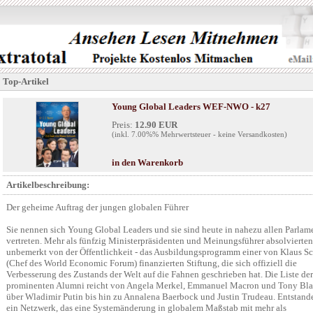
Top-Artikel
Young Global Leaders WEF-NWO - k27
Preis:
12.90 EUR
(inkl. 7.00%% Mehrwertsteuer - keine Versandkosten)
in den Warenkorb
Artikelbeschreibung:
Der geheime Auftrag der jungen globalen Führer
Sie nennen sich Young Global Leaders und sie sind heute in nahezu allen Parlam
vertreten. Mehr als fünfzig Ministerpräsidenten und Meinungsführer absolvierten
unbemerkt von der Öffentlichkeit - das Ausbildungsprogramm einer von Klaus 
(Chef des World Economic Forum) finanzierten Stiftung, die sich offiziell die
Verbesserung des Zustands der Welt auf die Fahnen geschrieben hat. Die Liste der
prominenten Alumni reicht von Angela Merkel, Emmanuel Macron und Tony Bla
über Wladimir Putin bis hin zu Annalena Baerbock und Justin Trudeau. Entstande
ein Netzwerk, das eine Systemänderung in globalem Maßstab mit mehr als