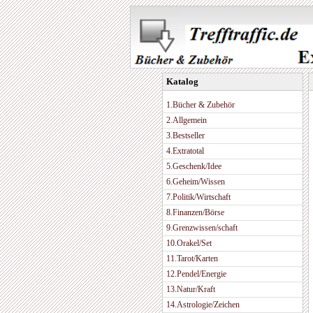
Katalog
1.Bücher & Zubehör
2.Allgemein
3.Bestseller
4.Extratotal
5.Geschenk/Idee
6.Geheim/Wissen
7.Politik/Wirtschaft
8.Finanzen/Börse
9.Grenzwissen/schaft
10.Orakel/Set
11.Tarot/Karten
12.Pendel/Energie
13.Natur/Kraft
14.Astrologie/Zeichen