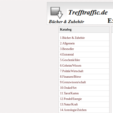
Katalog
1.Bücher & Zubehör
2.Allgemein
3.Bestseller
4.Extratotal
5.Geschenk/Idee
6.Geheim/Wissen
7.Politik/Wirtschaft
8.Finanzen/Börse
9.Grenzwissen/schaft
10.Orakel/Set
11.Tarot/Karten
12.Pendel/Energie
13.Natur/Kraft
14.Astrologie/Zeichen