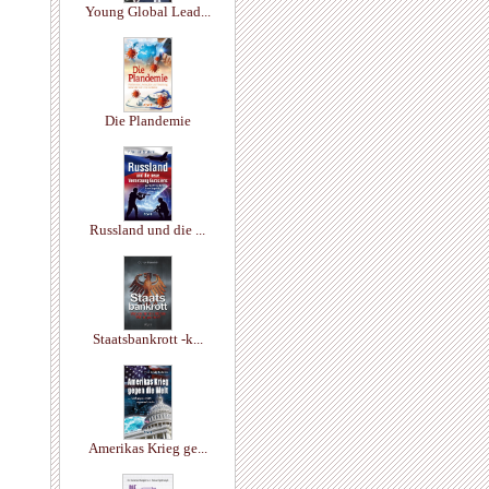
Young Global Lead...
Die Plandemie
Russland und die ...
Staatsbankrott -k...
Amerikas Krieg ge...