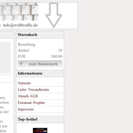
Warenkorb
Bestellung
Artikel
16
EUR
368.60
Informationen
Startseite
Liefer- Versandkosten
Aktuell- AGB
hen,
ischen
Extratotal- Projekte
den
Impressum
te der
Top-Artikel
es
t nur
dern