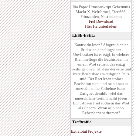
Ilia Papa: Urmanuskript Geheimnis
Macht X, Weltformel, Tier 666,
Primzahlen, Nostradamus
Frei Download
Hier Herunterladen!
LESE-ESEL:
Kannst du lesen? Afugrnud enier
Stidue an der elingshcen
Unvirestiaet ist es eagl, in wlehcer
Rienhnelfoge die Bcuhtsbaen in
eniem Wrot sethen, das enizg
wcihitge dbaei ist, dsas der estre und
lzete Bcuhtsbae am rcihgiten Paltz
snid. Der Rset knan ttolaer
Boelsdinn sien, und man knan es
torztedm onhe Porbelme lseen.
Das ghet dseahlb, wiel das
mneschilche Geihrn nciht jdeen
Bchustbaen liset sodnern das Wrot
als Gnaezs. Wzou aslo ncoh
Rehctshcrieberfromen?
Trefftraffic:
Extratotal Projekte