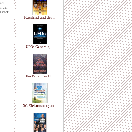
sen
n der
 Leser
Russland und der ...
UFOs Generäle, ...
Ilia Papa: Die U....
5G Elektrosmog un...