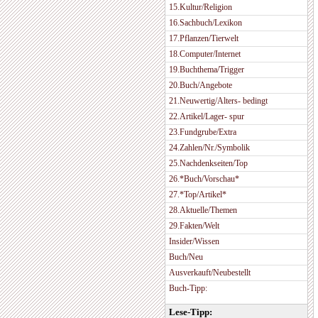
15.Kultur/Religion
16.Sachbuch/Lexikon
17.Pflanzen/Tierwelt
18.Computer/Internet
19.Buchthema/Trigger
20.Buch/Angebote
21.Neuwertig/Alters- bedingt
22.Artikel/Lager- spur
23.Fundgrube/Extra
24.Zahlen/Nr./Symbolik
25.Nachdenkseiten/Top
26.*Buch/Vorschau*
27.*Top/Artikel*
28.Aktuelle/Themen
29.Fakten/Welt
Insider/Wissen
Buch/Neu
Ausverkauft/Neubestellt
Buch-Tipp:
Lese-Tipp: