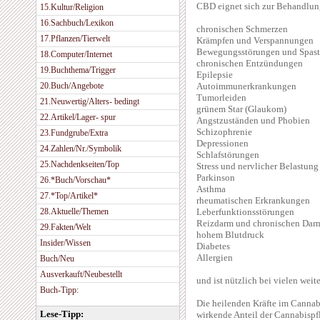
CBD eignet sich zur Behandlung
15.Kultur/Religion
16.Sachbuch/Lexikon
chronischen Schmerzen
17.Pflanzen/Tierwelt
Krämpfen und Verspannungen
Bewegungsstörungen und Spast
18.Computer/Internet
chronischen Entzündungen
19.Buchthema/Trigger
Epilepsie
20.Buch/Angebote
Autoimmunerkrankungen
Tumorleiden
21.Neuwertig/Alters- bedingt
grünem Star (Glaukom)
22.Artikel/Lager- spur
Angstzuständen und Phobien
Schizophrenie
23.Fundgrube/Extra
Depressionen
24.Zahlen/Nr./Symbolik
Schlafstörungen
25.Nachdenkseiten/Top
Stress und nervlicher Belastung
Parkinson
26.*Buch/Vorschau*
Asthma
27.*Top/Artikel*
rheumatischen Erkrankungen
28.Aktuelle/Themen
Leberfunktionsstörungen
Reizdarm und chronischen Da
29.Fakten/Welt
hohem Blutdruck
Insider/Wissen
Diabetes
Allergien
Buch/Neu
Ausverkauft/Neubestellt
und ist nützlich bei vielen wei
Buch-Tipp:
Die heilenden Kräfte im Canna
Lese-Tipp:
wirkende Anteil der Cannabispfl