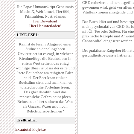
CBD reduziert und herausgefilt
Ilia Papa: Urmanuskript Geheimnis
gewonnen wird, geht vor allem 
Macht X, Weltformel, Tier 666,
Vitalfunktionen anregende und
Primzahlen, Nostradamus
Frei Download
Das Buch klärt auf und beseiti
Hier Herunterladen!
nicht psychoaktiven CBD. Es is
mit Öl, Tee oder Salben. Für e
LESE-ESEL:
praktische Rezepte und Anwend
Cannabidiol eingesetzt werden.
Kannst du lesen? Afugrnud enier
Stidue an der elingshcen
Der praktische Ratgeber für natu
Unvirestiaet ist es eagl, in wlehcer
gesundheitsbewusste Patienten.
Rienhnelfoge die Bcuhtsbaen in
eniem Wrot sethen, das enizg
wcihitge dbaei ist, dsas der estre und
lzete Bcuhtsbae am rcihgiten Paltz
snid. Der Rset knan ttolaer
Boelsdinn sien, und man knan es
torztedm onhe Porbelme lseen.
Das ghet dseahlb, wiel das
mneschilche Geihrn nciht jdeen
Bchustbaen liset sodnern das Wrot
als Gnaezs. Wzou aslo ncoh
Rehctshcrieberfromen?
Trefftraffic:
Extratotal Projekte