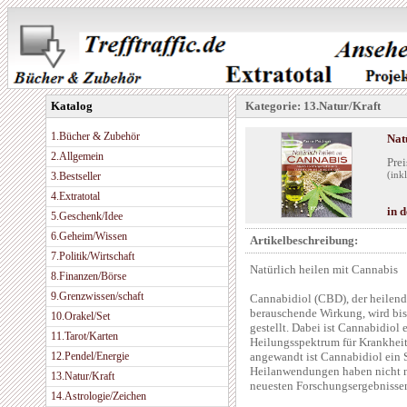
Katalog
Kategorie: 13.Natur/Kraft
1.Bücher & Zubehör
Nat
2.Allgemein
Prei
3.Bestseller
(ink
4.Extratotal
in 
5.Geschenk/Idee
6.Geheim/Wissen
Artikelbeschreibung:
7.Politik/Wirtschaft
Natürlich heilen mit Cannabis
8.Finanzen/Börse
9.Grenzwissen/schaft
Cannabidiol (CBD), der heilend
berauschende Wirkung, wird bis
10.Orakel/Set
gestellt. Dabei ist Cannabidiol 
11.Tarot/Karten
Heilungsspektrum für Krankheite
12.Pendel/Energie
angewandt ist Cannabidiol ein 
Heilanwendungen haben nicht nu
13.Natur/Kraft
neuesten Forschungsergebnissen
14.Astrologie/Zeichen