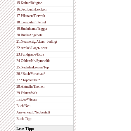
15.Kultur/Religion
16.Sachbuch/Lexikon
17.Pflanzen/Tierwelt
18.Computer/Internet
19.Buchthema/Trigger
20.Buch/Angebote
21.Neuwertig/Alters- bedingt
22.Artikel/Lager- spur
23.Fundgrube/Extra
24.Zahlen/Nr./Symbolik
25.Nachdenkseiten/Top
26.*Buch/Vorschau*
27.*Top/Artikel*
28.Aktuelle/Themen
29.Fakten/Welt
Insider/Wissen
Buch/Neu
Ausverkauft/Neubestellt
Buch-Tipp:
Lese-Tipp: