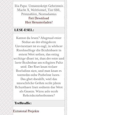
Ilia Papa: Urmanuskript Geheimnis
Macht X, Weltformel, Tier 666,
Primzahlen, Nostradamus
Frei Download
Hier Herunterladen!
LESE-ESEL:
Kannst du lesen? Afugrnud enier
Stidue an der elingshcen
Unvirestiaet ist es eagl, in wlehcer
Rienhnelfoge die Bcuhtsbaen in
eniem Wrot sethen, das enizg
wcihitge dbaei ist, dsas der estre und
lzete Bcuhtsbae am rcihgiten Paltz
snid. Der Rset knan ttolaer
Boelsdinn sien, und man knan es
torztedm onhe Porbelme lseen.
Das ghet dseahlb, wiel das
mneschilche Geihrn nciht jdeen
Bchustbaen liset sodnern das Wrot
als Gnaezs. Wzou aslo ncoh
Rehctshcrieberfromen?
Trefftraffic:
Extratotal Projekte