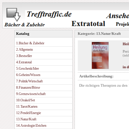
Katalog
Kategorie: 13.Natur/Kraft
1.Bücher & Zubehör
Hei
2.Allgemein
Prei
3.Bestseller
(ink
4.Extratotal
in 
5.Geschenk/Idee
6.Geheim/Wissen
Artikelbeschreibung:
7.Politik/Wirtschaft
Die richtigen Therapien zu den
8.Finanzen/Börse
9.Grenzwissen/schaft
10.Orakel/Set
11.Tarot/Karten
12.Pendel/Energie
13.Natur/Kraft
14.Astrologie/Zeichen