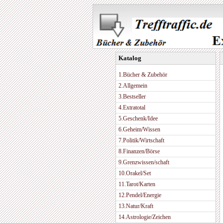
Katalog
1.Bücher & Zubehör
2.Allgemein
3.Bestseller
4.Extratotal
5.Geschenk/Idee
6.Geheim/Wissen
7.Politik/Wirtschaft
8.Finanzen/Börse
9.Grenzwissen/schaft
10.Orakel/Set
11.Tarot/Karten
12.Pendel/Energie
13.Natur/Kraft
14.Astrologie/Zeichen