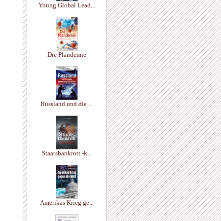
Young Global Lead...
Die Plandemie
Russland und die ...
Staatsbankrott -k...
Amerikas Krieg ge...