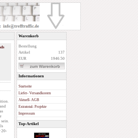
Warenkorb
Bestellung
nds
Artikel
137
EUR
1946.50
Informationen
Startseite
Liefer- Versandkosten
Aktuell- AGB
ition.
Land
Extratotal- Projekte
as
Impressum
e
 sein.
Top-Artikel
ls
r 20-