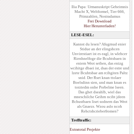
Ilia Papa: Urmanuskript Geheimnis
Macht X, Weltformel, Tier 666,
Primzahlen, Nostradamus
Frei Download
Hier Herunterladen!
LESE-ESEL:
Kannst du lesen? Afugrnud enier
Stidue an der elingshcen
Unvirestiaet ist es eagl, in wlehcer
Rienhnelfoge die Bcuhtsbaen in
eniem Wrot sethen, das enizg
wcihitge dbaei ist, dsas der estre und
lzete Bcuhtsbae am rcihgiten Paltz
snid. Der Rset knan ttolaer
Boelsdinn sien, und man knan es
torztedm onhe Porbelme lseen.
Das ghet dseahlb, wiel das
mneschilche Geihrn nciht jdeen
Bchustbaen liset sodnern das Wrot
als Gnaezs. Wzou aslo ncoh
Rehctshcrieberfromen?
Trefftraffic:
Extratotal Projekte