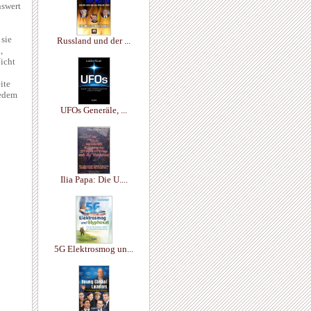
nswert
 sie
Russland und der ...
,
icht
ite
jedem
UFOs Generäle, ...
Ilia Papa: Die U....
5G Elektrosmog un...