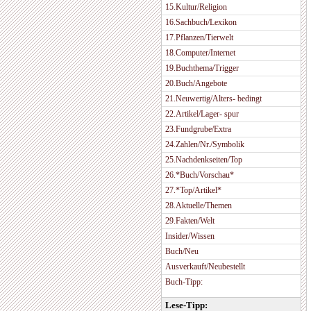
15.Kultur/Religion
16.Sachbuch/Lexikon
17.Pflanzen/Tierwelt
18.Computer/Internet
19.Buchthema/Trigger
20.Buch/Angebote
21.Neuwertig/Alters- bedingt
22.Artikel/Lager- spur
23.Fundgrube/Extra
24.Zahlen/Nr./Symbolik
25.Nachdenkseiten/Top
26.*Buch/Vorschau*
27.*Top/Artikel*
28.Aktuelle/Themen
29.Fakten/Welt
Insider/Wissen
Buch/Neu
Ausverkauft/Neubestellt
Buch-Tipp:
Lese-Tipp: