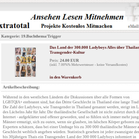
Kategorie: 19.Buchthema/Trigger
Das Land der 300.000 Ladyboys Alles über Thaila
Transgender-Kultur
Preis:
24.00 EUR
(inkl. 7.00%% Mehrwertsteuer - keine Versandkosten)
in den Warenkorb
Artikelbeschreibung:
Während in den westlichen Ländern die Diskussionen über alle Formen von
LGBTQIA+ entbrannt sind, hat das Dritte Geschlecht in Thailand eine lange Trad
Die Zahl der Ladyboys, wie Transgender in Thailand genannt werden, steigt im 
des Lächelns Jahr für Jahr. Die thailändische Gesellschaft ist nicht zuletzt durch d
Internet - aufgeklärter und offener geworden, und so fühlen sich immer mehr jung
Männer ermutigt, sich zu outen, wenn sie glauben, im falschen Körper geboren zu
Experten schätzen, dass bei einer Umfrage bis zu 300 000 thailändische Männer a
Geschlecht weiblich angeben würden. Statistisch gesehen ist jeder zwanzigste de
bis 30jährigen Thais ein Transgender. Land der 300 000 Ladyboys informiert in