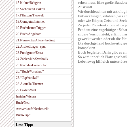
sehen muss. Eine große Bandbre
15.Kultur/Religion
Auskunft.
16.Sachbuch/Lexikon
Wir durchleuchten mit astrolo
17.Pflanzen/Tierwelt
Entwicklungen, erfahren, was an
oder wie Körper, Geist und Seele
18.Computer/Internet
Zu jeder Planetenkarte und zu j
19.Buchthema/Trigger
Pendent eine zugehörige »Schat
20.Buch/Angebote
andere Version zieht, erfährt m
geweckt werden oder ob die Pl
21.Neuwertig/Alters- bedingt
Die durchgehend hochwertig ge
22.Artikel/Lager- spur
kompakten
Buch begleitet. Darin gibt es e
23.Fundgrube/Extra
So wird innerlich Platz geschaff
24.Zahlen/Nr./Symbolik
Lebensweg hilfreich unterstütze
25.Nachdenkseiten/Top
26.*Buch/Vorschau*
27.*Top/Artikel*
28.Aktuelle/Themen
29.Fakten/Welt
Insider/Wissen
Buch/Neu
Ausverkauft/Neubestellt
Buch-Tipp:
Lese-Tipp: