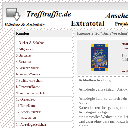
Katalog
Kategorie: 26.*Buch/Vorschau
1.Bücher & Zubehör
Ast
Tie
2.Allgemein
3.Bestseller
Prei
(ink
4.Extratotal
5.Geschenk/Idee
in 
6.Geheim/Wissen
Artikelbeschreibung:
7.Politik/Wirtschaft
8.Finanzen/Börse
Astrologie ganz einfach: Astro-
9.Grenzwissen/schaft
Astrologie kann so einfach sein
10.Orakel/Set
Astro-
11.Tarot/Karten
Karten leisten dies ganz spieleri
12.Pendel/Energie
Astrologiekundigen
ein wertvolles Werkzeug, weil s
13.Natur/Kraft
Und zwar ohne dass man dazu l
14.Astrologie/Zeichen
hinein