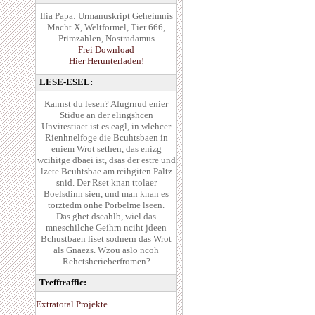
Ilia Papa: Urmanuskript Geheimnis
Macht X, Weltformel, Tier 666,
Primzahlen, Nostradamus
Frei Download
Hier Herunterladen!
LESE-ESEL:
Kannst du lesen? Afugrnud enier
Stidue an der elingshcen
Unvirestiaet ist es eagl, in wlehcer
Rienhnelfoge die Bcuhtsbaen in
eniem Wrot sethen, das enizg
wcihitge dbaei ist, dsas der estre und
lzete Bcuhtsbae am rcihgiten Paltz
snid. Der Rset knan ttolaer
Boelsdinn sien, und man knan es
torztedm onhe Porbelme lseen.
Das ghet dseahlb, wiel das
mneschilche Geihrn nciht jdeen
Bchustbaen liset sodnern das Wrot
als Gnaezs. Wzou aslo ncoh
Rehctshcrieberfromen?
Trefftraffic:
Extratotal Projekte