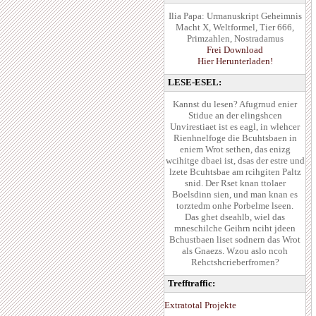
Ilia Papa: Urmanuskript Geheimnis
Macht X, Weltformel, Tier 666,
Primzahlen, Nostradamus
Frei Download
Hier Herunterladen!
LESE-ESEL:
Kannst du lesen? Afugrnud enier
Stidue an der elingshcen
Unvirestiaet ist es eagl, in wlehcer
Rienhnelfoge die Bcuhtsbaen in
eniem Wrot sethen, das enizg
wcihitge dbaei ist, dsas der estre und
lzete Bcuhtsbae am rcihgiten Paltz
snid. Der Rset knan ttolaer
Boelsdinn sien, und man knan es
torztedm onhe Porbelme lseen.
Das ghet dseahlb, wiel das
mneschilche Geihrn nciht jdeen
Bchustbaen liset sodnern das Wrot
als Gnaezs. Wzou aslo ncoh
Rehctshcrieberfromen?
Trefftraffic:
Extratotal Projekte