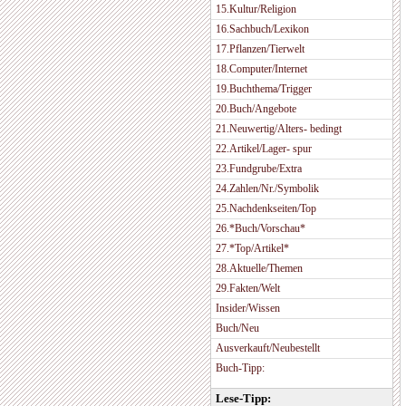
15.Kultur/Religion
16.Sachbuch/Lexikon
17.Pflanzen/Tierwelt
18.Computer/Internet
19.Buchthema/Trigger
20.Buch/Angebote
21.Neuwertig/Alters- bedingt
22.Artikel/Lager- spur
23.Fundgrube/Extra
24.Zahlen/Nr./Symbolik
25.Nachdenkseiten/Top
26.*Buch/Vorschau*
27.*Top/Artikel*
28.Aktuelle/Themen
29.Fakten/Welt
Insider/Wissen
Buch/Neu
Ausverkauft/Neubestellt
Buch-Tipp:
Lese-Tipp: