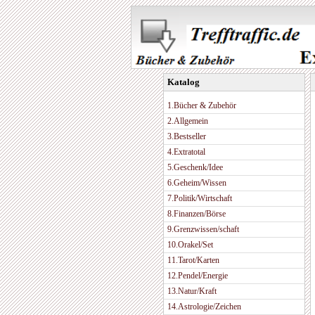
Katalog
1.Bücher & Zubehör
2.Allgemein
3.Bestseller
4.Extratotal
5.Geschenk/Idee
6.Geheim/Wissen
7.Politik/Wirtschaft
8.Finanzen/Börse
9.Grenzwissen/schaft
10.Orakel/Set
11.Tarot/Karten
12.Pendel/Energie
13.Natur/Kraft
14.Astrologie/Zeichen