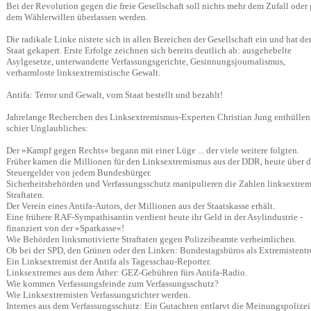
Bei der Revolution gegen die freie Gesellschaft soll nichts mehr dem Zufall oder 
dem Wählerwillen überlassen werden.
Die radikale Linke nistete sich in allen Bereichen der Gesellschaft ein und hat de
Staat gekapert. Erste Erfolge zeichnen sich bereits deutlich ab: ausgehebelte
Asylgesetze, unterwanderte Verfassungsgerichte, Gesinnungsjournalismus,
verharmloste linksextremistische Gewalt.
Antifa: Terror und Gewalt, vom Staat bestellt und bezahlt!
Jahrelange Recherchen des Linksextremismus-Experten Christian Jung enthüllen
schier Unglaubliches:
Der »Kampf gegen Rechts« begann mit einer Lüge ... der viele weitere folgten.
Früher kamen die Millionen für den Linksextremismus aus der DDR, heute über d
Steuergelder von jedem Bundesbürger.
Sicherheitsbehörden und Verfassungsschutz manipulieren die Zahlen linksextrem
Straftaten.
Der Verein eines Antifa-Autors, der Millionen aus der Staatskasse erhält.
Eine frühere RAF-Sympathisantin verdient heute ihr Geld in der Asylindustrie -
finanziert von der »Sparkasse«!
Wie Behörden linksmotivierte Straftaten gegen Polizeibeamte verheimlichen.
Ob bei der SPD, den Grünen oder den Linken: Bundestagsbüros als Extremistentre
Ein Linksextremist der Antifa als Tagesschau-Reporter.
Linksextremes aus dem Äther: GEZ-Gebühren fürs Antifa-Radio.
Wie kommen Verfassungsfeinde zum Verfassungsschutz?
Wie Linksextremisten Verfassungsrichter werden.
Internes aus dem Verfassungsschutz: Ein Gutachten entlarvt die Meinungspolizei