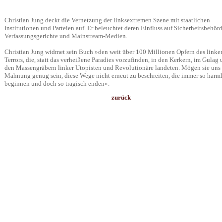
Christian Jung deckt die Vernetzung der linksextremen Szene mit staatlichen
Institutionen und Parteien auf. Er beleuchtet deren Einfluss auf Sicherheitsbehör
Verfassungsgerichte und Mainstream-Medien.
Christian Jung widmet sein Buch »den weit über 100 Millionen Opfern des linke
Terrors, die, statt das verheißene Paradies vorzufinden, in den Kerkern, im Gulag
den Massengräbern linker Utopisten und Revolutionäre landeten. Mögen sie uns
Mahnung genug sein, diese Wege nicht erneut zu beschreiten, die immer so harm
beginnen und doch so tragisch enden«.
zurück