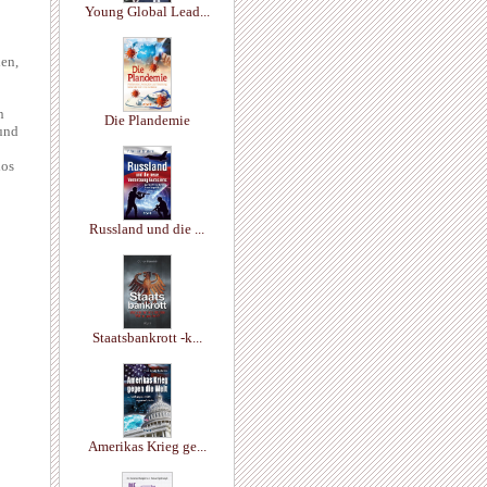
Young Global Lead...
den,
n
Die Plandemie
 und
los
Russland und die ...
Staatsbankrott -k...
Amerikas Krieg ge...