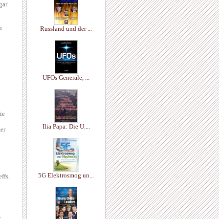
gar
n
Russland und der ...
UFOs Generäle, ...
ie
Ilia Papa: Die U....
er
5G Elektrosmog un...
ffs.
.