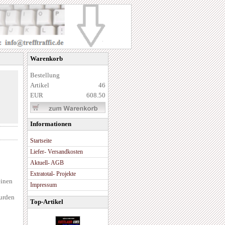
Warenkorb
Bestellung
Artikel
46
EUR
608.50
Informationen
Startseite
Liefer- Versandkosten
Aktuell- AGB
Extratotal- Projekte
einen
Impressum
urden
Top-Artikel