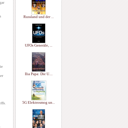
gar
n
Russland und der ...
UFOs Generäle, ...
ie
Ilia Papa: Die U....
er
5G Elektrosmog un...
ffs.
.