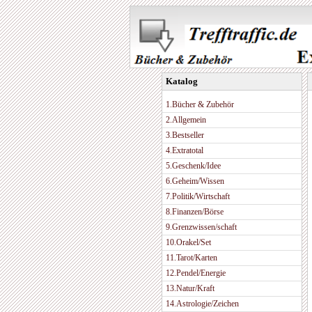
Katalog
1.Bücher & Zubehör
2.Allgemein
3.Bestseller
4.Extratotal
5.Geschenk/Idee
6.Geheim/Wissen
7.Politik/Wirtschaft
8.Finanzen/Börse
9.Grenzwissen/schaft
10.Orakel/Set
11.Tarot/Karten
12.Pendel/Energie
13.Natur/Kraft
14.Astrologie/Zeichen