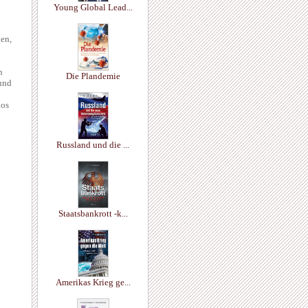
Young Global Lead...
den,
n
Die Plandemie
 und
los
Russland und die ...
Staatsbankrott -k...
Amerikas Krieg ge...