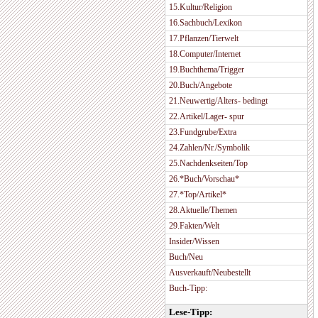
15.Kultur/Religion
16.Sachbuch/Lexikon
17.Pflanzen/Tierwelt
18.Computer/Internet
19.Buchthema/Trigger
20.Buch/Angebote
21.Neuwertig/Alters- bedingt
22.Artikel/Lager- spur
23.Fundgrube/Extra
24.Zahlen/Nr./Symbolik
25.Nachdenkseiten/Top
26.*Buch/Vorschau*
27.*Top/Artikel*
28.Aktuelle/Themen
29.Fakten/Welt
Insider/Wissen
Buch/Neu
Ausverkauft/Neubestellt
Buch-Tipp:
Lese-Tipp: