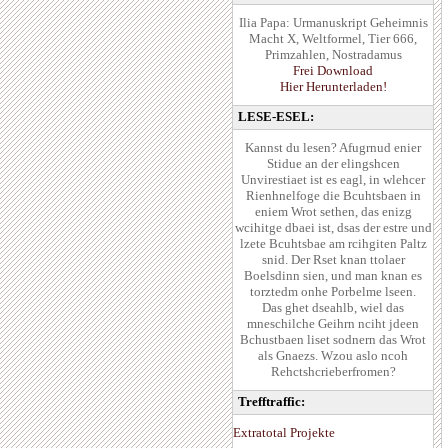
Ilia Papa: Urmanuskript Geheimnis
Macht X, Weltformel, Tier 666,
Primzahlen, Nostradamus
Frei Download
Hier Herunterladen!
LESE-ESEL:
Kannst du lesen? Afugrnud enier
Stidue an der elingshcen
Unvirestiaet ist es eagl, in wlehcer
Rienhnelfoge die Bcuhtsbaen in
eniem Wrot sethen, das enizg
wcihitge dbaei ist, dsas der estre und
lzete Bcuhtsbae am rcihgiten Paltz
snid. Der Rset knan ttolaer
Boelsdinn sien, und man knan es
torztedm onhe Porbelme lseen.
Das ghet dseahlb, wiel das
mneschilche Geihrn nciht jdeen
Bchustbaen liset sodnern das Wrot
als Gnaezs. Wzou aslo ncoh
Rehctshcrieberfromen?
Trefftraffic:
Extratotal Projekte