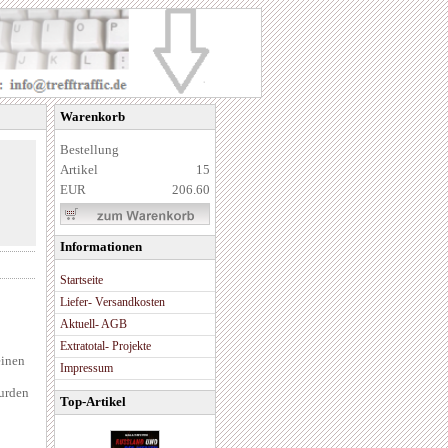
Warenkorb
Bestellung
Artikel
15
EUR
206.60
Informationen
Startseite
Liefer- Versandkosten
Aktuell- AGB
Extratotal- Projekte
einen
Impressum
urden
Top-Artikel