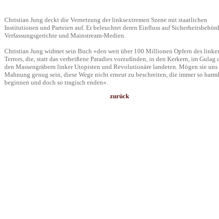
Christian Jung deckt die Vernetzung der linksextremen Szene mit staatlichen
Institutionen und Parteien auf. Er beleuchtet deren Einfluss auf Sicherheitsbehör
Verfassungsgerichte und Mainstream-Medien.
Christian Jung widmet sein Buch »den weit über 100 Millionen Opfern des linke
Terrors, die, statt das verheißene Paradies vorzufinden, in den Kerkern, im Gulag
den Massengräbern linker Utopisten und Revolutionäre landeten. Mögen sie uns
Mahnung genug sein, diese Wege nicht erneut zu beschreiten, die immer so harm
beginnen und doch so tragisch enden«.
zurück