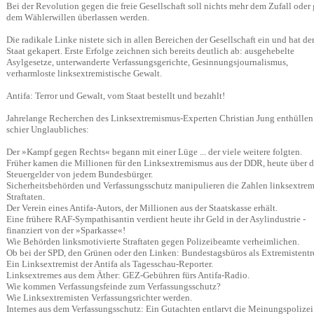
Bei der Revolution gegen die freie Gesellschaft soll nichts mehr dem Zufall oder 
dem Wählerwillen überlassen werden.
Die radikale Linke nistete sich in allen Bereichen der Gesellschaft ein und hat de
Staat gekapert. Erste Erfolge zeichnen sich bereits deutlich ab: ausgehebelte
Asylgesetze, unterwanderte Verfassungsgerichte, Gesinnungsjournalismus,
verharmloste linksextremistische Gewalt.
Antifa: Terror und Gewalt, vom Staat bestellt und bezahlt!
Jahrelange Recherchen des Linksextremismus-Experten Christian Jung enthüllen
schier Unglaubliches:
Der »Kampf gegen Rechts« begann mit einer Lüge ... der viele weitere folgten.
Früher kamen die Millionen für den Linksextremismus aus der DDR, heute über d
Steuergelder von jedem Bundesbürger.
Sicherheitsbehörden und Verfassungsschutz manipulieren die Zahlen linksextrem
Straftaten.
Der Verein eines Antifa-Autors, der Millionen aus der Staatskasse erhält.
Eine frühere RAF-Sympathisantin verdient heute ihr Geld in der Asylindustrie -
finanziert von der »Sparkasse«!
Wie Behörden linksmotivierte Straftaten gegen Polizeibeamte verheimlichen.
Ob bei der SPD, den Grünen oder den Linken: Bundestagsbüros als Extremistentre
Ein Linksextremist der Antifa als Tagesschau-Reporter.
Linksextremes aus dem Äther: GEZ-Gebühren fürs Antifa-Radio.
Wie kommen Verfassungsfeinde zum Verfassungsschutz?
Wie Linksextremisten Verfassungsrichter werden.
Internes aus dem Verfassungsschutz: Ein Gutachten entlarvt die Meinungspolizei