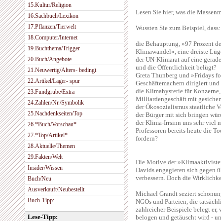
15.Kultur/Religion
Lesen Sie hier, was die Massen
16.Sachbuch/Lexikon
17.Pflanzen/Tierwelt
Wussten Sie zum Beispiel, dass:
18.Computer/Internet
die Behauptung, »97 Prozent d
19.Buchthema/Trigger
Klimawandel«, eine dreiste Lüge
20.Buch/Angebote
der UN-Klimarat auf eine gerade
und die Öffentlichkeit belügt?
21.Neuwertig/Alters- bedingt
Greta Thunberg und »Fridays f
22.Artikel/Lager- spur
Geschäftemachern dirigiert und 
die Klimahysterie für Konzerne,
23.Fundgrube/Extra
Milliardengeschäft mit gesicher
24.Zahlen/Nr./Symbolik
der Ökosozialismus staatliche
25.Nachdenkseiten/Top
der Bürger mit sich bringen wü
der Klima-Irrsinn uns sehr viel m
26.*Buch/Vorschau*
Professoren bereits heute die T
27.*Top/Artikel*
fordern?
28.Aktuelle/Themen
29.Fakten/Welt
Die Motive der »Klimaaktivisten
Insider/Wissen
Davids engagieren sich gegen ü
verbessern. Doch die Wirklichke
Buch/Neu
Ausverkauft/Neubestellt
Michael Grandt seziert schonun
Buch-Tipp:
NGOs und Parteien, die tatsächl
zahlreicher Beispiele belegt er,
Lese-Tipp:
belogen und getäuscht wird - u