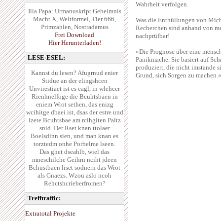
Wahrheit verfolgen.
Ilia Papa: Urmanuskript Geheimnis
Macht X, Weltformel, Tier 666,
Was die Enthüllungen von Micha
Primzahlen, Nostradamus
Recherchen sind anhand von me
Frei Download
nachprüfbar!
Hier Herunterladen!
»Die Prognose über eine mens
LESE-ESEL:
Panikmache. Sie basiert auf Sc
produziert, die nicht imstande s
Kannst du lesen? Afugrnud enier
Grund, sich Sorgen zu machen.« 
Stidue an der elingshcen
Unvirestiaet ist es eagl, in wlehcer
Rienhnelfoge die Bcuhtsbaen in
eniem Wrot sethen, das enizg
wcihitge dbaei ist, dsas der estre und
lzete Bcuhtsbae am rcihgiten Paltz
snid. Der Rset knan ttolaer
Boelsdinn sien, und man knan es
torztedm onhe Porbelme lseen.
Das ghet dseahlb, wiel das
mneschilche Geihrn nciht jdeen
Bchustbaen liset sodnern das Wrot
als Gnaezs. Wzou aslo ncoh
Rehctshcrieberfromen?
Trefftraffic:
Extratotal Projekte