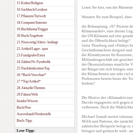
15.Kultur/Religion
Lesen Sie hier, was die Massen
16.Sachbuch/Lexikon
17.Pflanzen/Tierwelt
Wussten Sie zum Beispiel, dass:
18.Computer/Internet
die Behauptung, »97 Prozent d
19.Buchthema/Trigger
Klimawandel«, eine dreiste Lüge
20.Buch/Angebote
der UN-Klimarat auf eine gerade
und die Öffentlichkeit belügt?
21.Neuwertig/Alters- bedingt
Greta Thunberg und »Fridays f
22.Artikel/Lager- spur
Geschäftemachern dirigiert und 
die Klimahysterie für Konzerne,
23.Fundgrube/Extra
Milliardengeschäft mit gesicher
24.Zahlen/Nr./Symbolik
der Ökosozialismus staatliche
25.Nachdenkseiten/Top
der Bürger mit sich bringen wü
der Klima-Irrsinn uns sehr viel m
26.*Buch/Vorschau*
Professoren bereits heute die T
27.*Top/Artikel*
fordern?
28.Aktuelle/Themen
29.Fakten/Welt
Die Motive der »Klimaaktivisten
Insider/Wissen
Davids engagieren sich gegen ü
verbessern. Doch die Wirklichke
Buch/Neu
Ausverkauft/Neubestellt
Michael Grandt seziert schonun
Buch-Tipp:
NGOs und Parteien, die tatsächl
zahlreicher Beispiele belegt er,
Lese-Tipp:
belogen und getäuscht wird - u