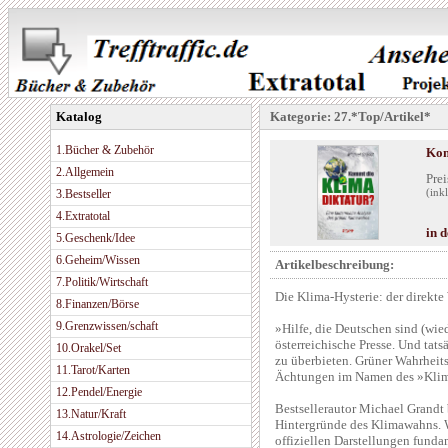
Katalog
Kategorie: 27.*Top/Artikel*
1.Bücher & Zubehör
Kom
2.Allgemein
Prei
3.Bestseller
(ink
4.Extratotal
in 
5.Geschenk/Idee
6.Geheim/Wissen
Artikelbeschreibung:
7.Politik/Wirtschaft
Die Klima-Hysterie: der direkte
8.Finanzen/Börse
9.Grenzwissen/schaft
»Hilfe, die Deutschen sind (wie
österreichische Presse. Und tat
10.Orakel/Set
zu überbieten. Grüner Wahrheit
11.Tarot/Karten
Ächtungen im Namen des »Klimas
12.Pendel/Energie
Bestsellerautor Michael Grandt 
13.Natur/Kraft
Hintergründe des Klimawahns. W
14.Astrologie/Zeichen
offiziellen Darstellungen funda