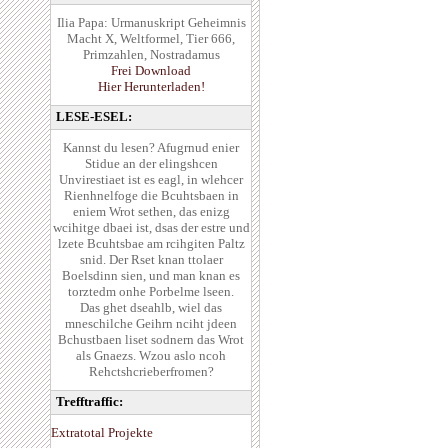
Ilia Papa: Urmanuskript Geheimnis
Macht X, Weltformel, Tier 666,
Primzahlen, Nostradamus
Frei Download
Hier Herunterladen!
LESE-ESEL:
Kannst du lesen? Afugrnud enier
Stidue an der elingshcen
Unvirestiaet ist es eagl, in wlehcer
Rienhnelfoge die Bcuhtsbaen in
eniem Wrot sethen, das enizg
wcihitge dbaei ist, dsas der estre und
lzete Bcuhtsbae am rcihgiten Paltz
snid. Der Rset knan ttolaer
Boelsdinn sien, und man knan es
torztedm onhe Porbelme lseen.
Das ghet dseahlb, wiel das
mneschilche Geihrn nciht jdeen
Bchustbaen liset sodnern das Wrot
als Gnaezs. Wzou aslo ncoh
Rehctshcrieberfromen?
Trefftraffic:
Extratotal Projekte