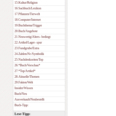
15.Kultur/Religion
16.Sachbuch/Lexikon
17.Pflanzen/Tierwelt
18.Computer/Internet
19.Buchthema/Trigger
20.Buch/Angebote
21.Neuwertig/Alters- bedingt
22.Artikel/Lager- spur
23.Fundgrube/Extra
24.Zahlen/Nr./Symbolik
25.Nachdenkseiten/Top
26.*Buch/Vorschau*
27.*Top/Artikel*
28.Aktuelle/Themen
29.Fakten/Welt
Insider/Wissen
Buch/Neu
Ausverkauft/Neubestellt
Buch-Tipp:
Lese-Tipp: