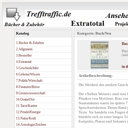
Katalog
Kategorie: Buch/Neu
1.Bücher & Zubehör
Das
2.Allgemein
Prei
3.Bestseller
(ink
4.Extratotal
in 
5.Geschenk/Idee
6.Geheim/Wissen
Artikelbeschreibung:
7.Politik/Wirtschaft
Die Weisheit des antiken Griec
8.Finanzen/Börse
9.Grenzwissen/schaft
Die »Sieben Weisen« sind eine
Pittakos von Mytilene, Bias vo
10.Orakel/Set
Staatsmänner waren im späten 7. 
11.Tarot/Karten
Spruchweisheiten. Dieser Band pr
12.Pendel/Energie
Texte. Sie handeln von Fragen d
bündeln sich zu einer langen T
13.Natur/Kraft
Euripides, Platon und Sokrates 
14.Astrologie/Zeichen