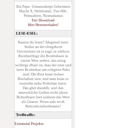
Ilia Papa: Urmanuskript Geheimnis
Macht X, Weltformel, Tier 666,
Primzahlen, Nostradamus
Frei Download
Hier Herunterladen!
LESE-ESEL:
Kannst du lesen? Afugrnud enier
Stidue an der elingshcen
Unvirestiaet ist es eagl, in wlehcer
Rienhnelfoge die Bcuhtsbaen in
eniem Wrot sethen, das enizg
wcihitge dbaei ist, dsas der estre und
lzete Bcuhtsbae am rcihgiten Paltz
snid. Der Rset knan ttolaer
Boelsdinn sien, und man knan es
torztedm onhe Porbelme lseen.
Das ghet dseahlb, wiel das
mneschilche Geihrn nciht jdeen
Bchustbaen liset sodnern das Wrot
als Gnaezs. Wzou aslo ncoh
Rehctshcrieberfromen?
Trefftraffic:
Extratotal Projekte