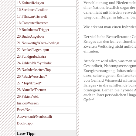
Verschleierung und Niedertracht.
15.Kultur/Religion
einer Nation, letztlich sogar 
16.Sachbuch/Lexikon
daher nicht mit Frieden verwech
17.Pflanzen/Tierwelt
wiegt den Bürger in falscher Sic
18.Computer/Internet
Wie erkennt man einen hybride
19.Buchthema/Trigger
20.Buch/Angebote
Der vielfache Bestsellerautor G
Krieges aus den konventionelle
21.Neuwertig/Alters- bedingt
Zweiten Weltkrieg nicht aufhört
22.Artikel/Lager- spur
eintraten.
23.Fundgrube/Extra
Attackiert wird alles, was man 
24.Zahlen/Nr./Symbolik
Gesundheit, Nahrungsversorgung
25.Nachdenkseiten/Top
Energieversorgung, Infrastruktu
dazu, seine eigenen Kraftwerke 
26.*Buch/Vorschau*
von Gerhard Wisnewski mitnehm
27.*Top/Artikel*
Krieges - in die schillernde Sch
28.Aktuelle/Themen
Strategien. Lernen Sie hybride A
auch in Ihrer persönlichen Umge
29.Fakten/Welt
Opfer!
Insider/Wissen
Buch/Neu
Ausverkauft/Neubestellt
Buch-Tipp:
Lese-Tipp: