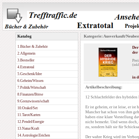
Katalog
Kategorie: Ausverkauft/Neubest
1.Bücher & Zubehör
Der
der
2.Allgemein
3.Bestseller
Prei
(ink
4.Extratotal
5.Geschenk/Idee
in 
6.Geheim/Wissen
Artikelbeschreibung:
7.Politik/Wirtschaft
8.Finanzen/Börse
12 Schlachtfelder des hybriden
9.Grenzwissen/schaft
Er ist geheim, er ist leise, er ist
10.Orakel/Set
Mancher hat schon von ihm gehö
11.Tarot/Karten
haben eine klare Vorstellung da
12.Pendel/Energie
nicht bemerkt. Und wenn doch,
zu, sondern hält sie für Schicksa
13.Natur/Kraft
14.Astrologie/Zeichen
Der wahre Krieg wird im Verbor