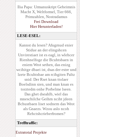
Ilia Papa: Urmanuskript Geheimnis
Macht X, Weltformel, Tier 666,
Primzahlen, Nostradamus
Frei Download
Hier Herunterladen!
LESE-ESEL:
Kannst du lesen? Afugrnud enier
Stidue an der elingshcen
Unvirestiaet ist es eagl, in wlehcer
Rienhnelfoge die Bcuhtsbaen in
eniem Wrot sethen, das enizg
wcihitge dbaei ist, dsas der estre und
lzete Bcuhtsbae am rcihgiten Paltz
snid. Der Rset knan ttolaer
Boelsdinn sien, und man knan es
torztedm onhe Porbelme lseen.
Das ghet dseahlb, wiel das
mneschilche Geihrn nciht jdeen
Bchustbaen liset sodnern das Wrot
als Gnaezs. Wzou aslo ncoh
Rehctshcrieberfromen?
Trefftraffic:
Extratotal Projekte