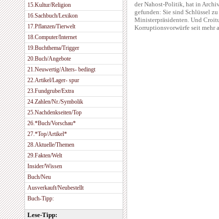
der Nahost-Politik, hat in Arch
15.Kultur/Religion
gefunden: Sie sind Schlüssel zu
16.Sachbuch/Lexikon
Ministerpräsidenten. Und Croitur
17.Pflanzen/Tierwelt
Korruptionsvorwürfe seit mehr a
18.Computer/Internet
19.Buchthema/Trigger
20.Buch/Angebote
21.Neuwertig/Alters- bedingt
22.Artikel/Lager- spur
23.Fundgrube/Extra
24.Zahlen/Nr./Symbolik
25.Nachdenkseiten/Top
26.*Buch/Vorschau*
27.*Top/Artikel*
28.Aktuelle/Themen
29.Fakten/Welt
Insider/Wissen
Buch/Neu
Ausverkauft/Neubestellt
Buch-Tipp:
Lese-Tipp: