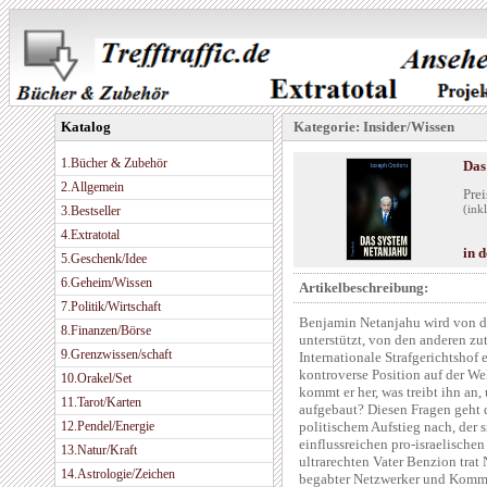
Katalog
Kategorie: Insider/Wissen
1.Bücher & Zubehör
Das
2.Allgemein
Prei
3.Bestseller
(ink
4.Extratotal
in 
5.Geschenk/Idee
6.Geheim/Wissen
Artikelbeschreibung:
7.Politik/Wirtschaft
Benjamin Netanjahu wird von d
8.Finanzen/Börse
unterstützt, von den anderen zut
9.Grenzwissen/schaft
Internationale Strafgerichtshof 
kontroverse Position auf der We
10.Orakel/Set
kommt er her, was treibt ihn an
11.Tarot/Karten
aufgebaut? Diesen Fragen geht 
12.Pendel/Energie
politischem Aufstieg nach, der
einflussreichen pro-israelisch
13.Natur/Kraft
ultrarechten Vater Benzion trat 
14.Astrologie/Zeichen
begabter Netzwerker und Kommun