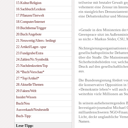
teilweise mit brutaler Gewalt g
15.Kultur/Religion
vehement eine Zensur im Interne
16.Sachbuch/Lexikon
ein stasigleiches Denunziantent
17.Pflanzen/Tierwelt
eine Debattenkultur und Meinun
18.Computer/Internet
19.Buchthema/Trigger
»Gerade in den Ministerien der
20.Buch/Angebote
Greenpeace sitzt im Außenminis
so nicht.« Markus Söder, CSU, 
21.Neuwertig/Alters- bedingt
22.Artikel/Lager- spur
Nichtregierungsorganisationen
gesellschaftspolitische Debatt
23.Fundgrube/Extra
über die Straße. Die Mainstrea
24.Zahlen/Nr./Symbolik
Sicherheitsbehörden vor, welc
25.Nachdenkseiten/Top
Druck auf den gesellschaftlich
aus.
26.*Buch/Vorschau*
27.*Top/Artikel*
Die Bundesregierung fördert vor
28.Aktuelle/Themen
die konservative Opposition in
»Demokratie leben!« will auch 
29.Fakten/Welt
weiterhin viele Millionen an St
Insider/Wissen
In seinem aufsehenerregenden B
Buch/Neu
Investigativjournalist Michael
Ausverkauft/Neubestellt
milliardenschweren NGO-Finanz
Buch-Tipp:
Licht, deckt unglaubliche Vern
Namen.
Lese-Tipp: