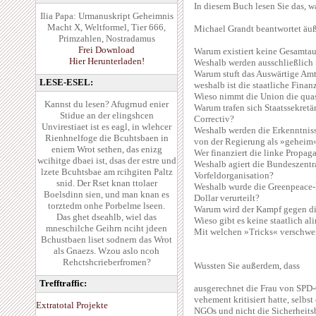
In diesem Buch lesen Sie das, 
Ilia Papa: Urmanuskript Geheimnis
Macht X, Weltformel, Tier 666,
Michael Grandt beantwortet äuße
Primzahlen, Nostradamus
Frei Download
Warum existiert keine Gesamtau
Hier Herunterladen!
Weshalb werden ausschließlich 
Warum stuft das Auswärtige Am
LESE-ESEL:
weshalb ist die staatliche Fina
Wieso nimmt die Union die quas
Kannst du lesen? Afugrnud enier
Warum trafen sich Staatssekretä
Stidue an der elingshcen
Correctiv?
Unvirestiaet ist es eagl, in wlehcer
Weshalb werden die Erkenntnis
Rienhnelfoge die Bcuhtsbaen in
von der Regierung als »geheim
eniem Wrot sethen, das enizg
Wer finanziert die linke Propag
wcihitge dbaei ist, dsas der estre und
Weshalb agiert die Bundeszentra
lzete Bcuhtsbae am rcihgiten Paltz
Vorfeldorganisation?
snid. Der Rset knan ttolaer
Weshalb wurde die Greenpeace-
Boelsdinn sien, und man knan es
Dollar verurteilt?
torztedm onhe Porbelme lseen.
Warum wird der Kampf gegen di
Das ghet dseahlb, wiel das
Wieso gibt es keine staatlich a
mneschilche Geihrn nciht jdeen
Mit welchen »Tricks« verschwe
Bchustbaen liset sodnern das Wrot
als Gnaezs. Wzou aslo ncoh
Rehctshcrieberfromen?
Wussten Sie außerdem, dass
Trefftraffic:
ausgerechnet die Frau von SPD-
vehement kritisiert hatte, selbst
Extratotal Projekte
NGOs und nicht die Sicherheit