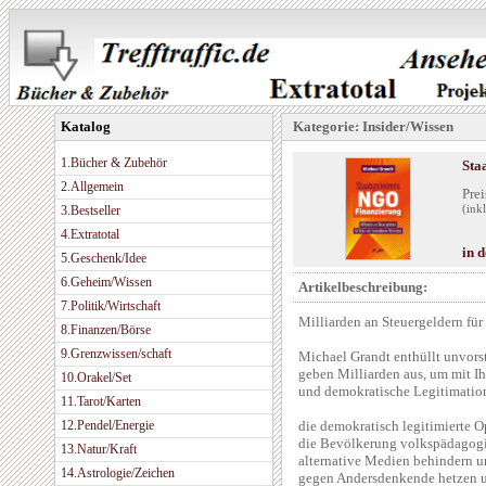
Katalog
Kategorie: Insider/Wissen
1.Bücher & Zubehör
Sta
2.Allgemein
Prei
3.Bestseller
(ink
4.Extratotal
in 
5.Geschenk/Idee
6.Geheim/Wissen
Artikelbeschreibung:
7.Politik/Wirtschaft
Milliarden an Steuergeldern fü
8.Finanzen/Börse
9.Grenzwissen/schaft
Michael Grandt enthüllt unvors
geben Milliarden aus, um mit Ih
10.Orakel/Set
und demokratische Legitimation
11.Tarot/Karten
12.Pendel/Energie
die demokratisch legitimierte 
die Bevölkerung volkspädagogi
13.Natur/Kraft
alternative Medien behindern u
14.Astrologie/Zeichen
gegen Andersdenkende hetzen u