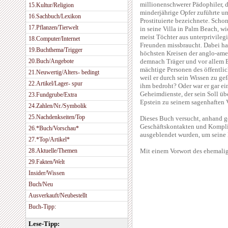
millionenschwerer Pädophiler, 
15.Kultur/Religion
minderjährige Opfer zuführte un
16.Sachbuch/Lexikon
Prostituierte bezeichnete. Scho
17.Pflanzen/Tierwelt
in seine Villa in Palm Beach, w
meist Töchter aus unterprivileg
18.Computer/Internet
Freunden missbraucht. Dabei ha
19.Buchthema/Trigger
höchsten Kreisen der anglo-amer
20.Buch/Angebote
demnach Träger und vor allem B
mächtige Personen des öffentlic
21.Neuwertig/Alters- bedingt
weil er durch sein Wissen zu ge
22.Artikel/Lager- spur
ihm bedroht? Oder war er gar ein
Geheimdienste, der sein Soll übe
23.Fundgrube/Extra
Epstein zu seinem sagenhaften 
24.Zahlen/Nr./Symbolik
25.Nachdenkseiten/Top
Dieses Buch versucht, anhand g
Geschäftskontakten und Kompli
26.*Buch/Vorschau*
ausgeblendet wurden, um seine 
27.*Top/Artikel*
28.Aktuelle/Themen
Mit einem Vorwort des ehemal
29.Fakten/Welt
Insider/Wissen
Buch/Neu
Ausverkauft/Neubestellt
Buch-Tipp:
Lese-Tipp: