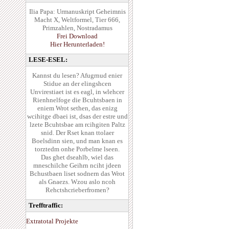
Ilia Papa: Urmanuskript Geheimnis
Macht X, Weltformel, Tier 666,
Primzahlen, Nostradamus
Frei Download
Hier Herunterladen!
LESE-ESEL:
Kannst du lesen? Afugrnud enier
Stidue an der elingshcen
Unvirestiaet ist es eagl, in wlehcer
Rienhnelfoge die Bcuhtsbaen in
eniem Wrot sethen, das enizg
wcihitge dbaei ist, dsas der estre und
lzete Bcuhtsbae am rcihgiten Paltz
snid. Der Rset knan ttolaer
Boelsdinn sien, und man knan es
torztedm onhe Porbelme lseen.
Das ghet dseahlb, wiel das
mneschilche Geihrn nciht jdeen
Bchustbaen liset sodnern das Wrot
als Gnaezs. Wzou aslo ncoh
Rehctshcrieberfromen?
Trefftraffic:
Extratotal Projekte