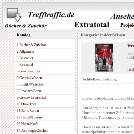
Katalog
Kategorie: Insider/Wissen
1.Bücher & Zubehör
Wem
2.Allgemein
Prei
3.Bestseller
(ink
4.Extratotal
in 
5.Geschenk/Idee
6.Geheim/Wissen
Artikelbeschreibung:
7.Politik/Wirtschaft
8.Finanzen/Börse
9.Grenzwissen/schaft
Epsteins Sex-Imperium aus Mac
10.Orakel/Set
Am Morgen des 10. August 2019 
11.Tarot/Karten
Umständen in seiner Zelle eines
12.Pendel/Energie
Offizielle Todesursache: Suizid.
13.Natur/Kraft
Doch es mehrten sich schnell Z
14.Astrologie/Zeichen
neue Spekulationen um seinen T