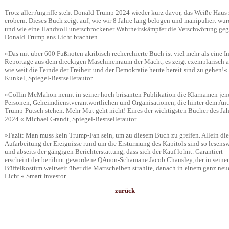
Trotz aller Angriffe steht Donald Trump 2024 wieder kurz davor, das Weiße Haus
erobern. Dieses Buch zeigt auf, wie wir 8 Jahre lang belogen und manipuliert wur
und wie eine Handvoll unerschrockener Wahrheitskämpfer die Verschwörung geg
Donald Trump ans Licht brachten.
»Das mit über 600 Fußnoten akribisch recherchierte Buch ist viel mehr als eine In
Reportage aus dem dreckigen Maschinenraum der Macht, es zeigt exemplarisch a
wie weit die Feinde der Freiheit und der Demokratie heute bereit sind zu gehen!«
Kunkel, Spiegel-Bestsellerautor
»Collin McMahon nennt in seiner hoch brisanten Publikation die Klarnamen jen
Personen, Geheimdienstverantwortlichen und Organisationen, die hinter dem Ant
Trump-Putsch stehen. Mehr Mut geht nicht! Eines der wichtigsten Bücher des Jah
2024.« Michael Grandt, Spiegel-Bestsellerautor
»Fazit: Man muss kein Trump-Fan sein, um zu diesem Buch zu greifen. Allein die
Aufarbeitung der Ereignisse rund um die Erstürmung des Kapitols sind so lesensw
und abseits der gängigen Berichterstattung, dass sich der Kauf lohnt. Garantiert
erscheint der berühmt gewordene QAnon-Schamane Jacob Chansley, der in sein
Büffelkostüm weltweit über die Mattscheiben strahlte, danach in einem ganz neu
Licht.« Smart Investor
zurück