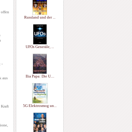
 offen
Russland und der ...
r
n
UFOs Generäle, ...
 -
Ilia Papa: Die U....
k aus
5G Elektrosmog un...
 Kraft
ione,