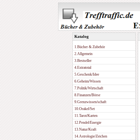
Katalog
1.Bücher & Zubehör
2.Allgemein
3.Bestseller
4.Extratotal
5.Geschenk/Idee
6.Geheim/Wissen
7.Politik/Wirtschaft
8.Finanzen/Börse
9.Grenzwissen/schaft
10.Orakel/Set
11.Tarot/Karten
12.Pendel/Energie
13.Natur/Kraft
14.Astrologie/Zeichen