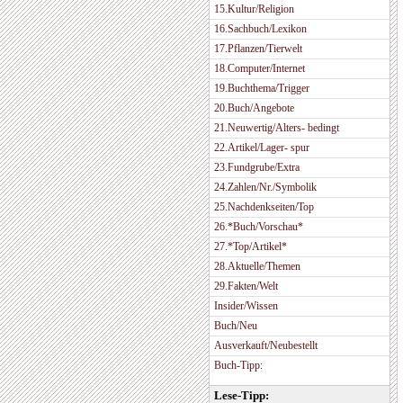
15.Kultur/Religion
16.Sachbuch/Lexikon
17.Pflanzen/Tierwelt
18.Computer/Internet
19.Buchthema/Trigger
20.Buch/Angebote
21.Neuwertig/Alters- bedingt
22.Artikel/Lager- spur
23.Fundgrube/Extra
24.Zahlen/Nr./Symbolik
25.Nachdenkseiten/Top
26.*Buch/Vorschau*
27.*Top/Artikel*
28.Aktuelle/Themen
29.Fakten/Welt
Insider/Wissen
Buch/Neu
Ausverkauft/Neubestellt
Buch-Tipp:
Lese-Tipp: