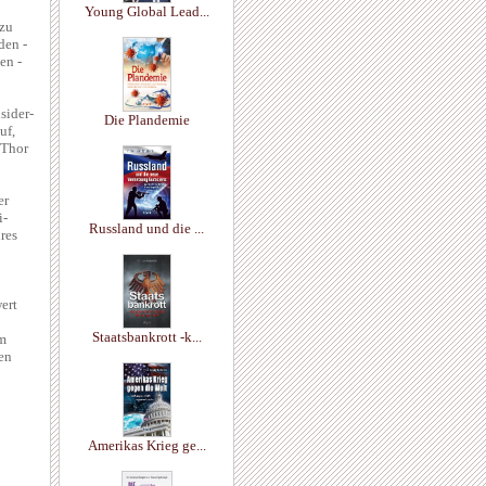
Young Global Lead...
 zu
den -
en ­
sider-
Die Plandemie
uf,
 Thor
er
i-
Russland und die ...
res
ert
Staatsbankrott -k...
em
en
Amerikas Krieg ge...