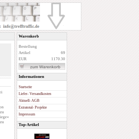
Warenkorb
Bestellung
Artikel
69
EUR
1170.30
Informationen
Startseite
ei
Liefer- Versandkosten
Aktuell- AGB
von
Extratotal- Projekte
 zu
Impressum
riege«
 zu
Top-Artikel