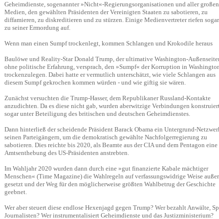
Geheimdienste, sogenannter »Nicht«-Regierungsorganisationen und aller großen
Medien, den gewählten Präsidenten der Vereinigten Staaten zu sabotieren, zu
diffamieren, zu diskreditieren und zu stürzen. Einige Medienvertreter riefen sogar
zu seiner Ermordung auf.
Wenn man einen Sumpf trockenlegt, kommen Schlangen und Krokodile heraus
Baulöwe und Reality-Star Donald Trump, der ultimative Washington-Außenseite
ohne politische Erfahrung, versprach, den »Sumpf« der Korruption in Washingto
trockenzulegen. Dabei hatte er vermutlich unterschätzt, wie viele Schlangen aus
diesem Sumpf gekrochen kommen würden - und wie giftig sie wären.
Zunächst versuchten die Trump-Hasser, dem Republikaner Russland-Kontakte
anzudichten. Da es diese nicht gab, wurden aberwitzige Verbindungen konstruiert
sogar unter Beteiligung des britischen und deutschen Geheimdienstes.
Dann hinterließ der scheidende Präsident Barack Obama ein Untergrund-Netzwer
seinen Parteigängern, um die demokratisch gewählte Nachfolgerregierung zu
sabotieren. Dies reichte bis 2020, als Beamte aus der CIA und dem Pentagon eine
Amtsenthebung des US-Präsidenten anstrebten.
Im Wahljahr 2020 wurden dann durch eine »gut finanzierte Kabale mächtiger
Menschen« (Time Magazine) die Wahlregeln auf verfassungswidrige Weise außer
gesetzt und der Weg für den möglicherweise größten Wahlbetrug der Geschichte
geebnet.
Wer aber steuert diese endlose Hexenjagd gegen Trump? Wer bezahlt Anwälte, Sp
Journalisten? Wer instrumentalisiert Geheimdienste und das Justizministerium?