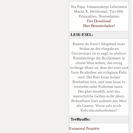
Ilia Papa: Urmanuskript Geheimnis
Macht X, Weltformel, Tier 666,
Primzahlen, Nostradamus
Frei Download
Hier Herunterladen!
LESE-ESEL:
Kannst du lesen? Afugrnud enier
Stidue an der elingshcen
Unvirestiaet ist es eagl, in wlehcer
Rienhnelfoge die Bcuhtsbaen in
eniem Wrot sethen, das enizg
wcihitge dbaei ist, dsas der estre und
lzete Bcuhtsbae am rcihgiten Paltz
snid. Der Rset knan ttolaer
Boelsdinn sien, und man knan es
torztedm onhe Porbelme lseen.
Das ghet dseahlb, wiel das
mneschilche Geihrn nciht jdeen
Bchustbaen liset sodnern das Wrot
als Gnaezs. Wzou aslo ncoh
Rehctshcrieberfromen?
Trefftraffic:
Extratotal Projekte