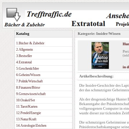
Katalog
Kategorie: Insider/Wissen
1.Bücher & Zubehör
Hun
2.Allgemein
Prei
3.Bestseller
(ink
4.Extratotal
in 
5.Geschenk/Idee
6.Geheim/Wissen
Artikelbeschreibung:
7.Politik/Wirtschaft
Die Insider-Geschichte des Lapt
8.Finanzen/Börse
der das schmutzigste Geheimnis
9.Grenzwissen/schaft
Als der drogensüchtige Hunter 
10.Orakel/Set
Bekanntgabe der Präsidentschaft
11.Tarot/Karten
vollgesogenen Computer in eine
12.Pendel/Energie
wurde dieser zur tickenden Ze
13.Natur/Kraft
Die schmutzigen Geheimnisse au
14.Astrologie/Zeichen
Präsidentschaftskampagne seine