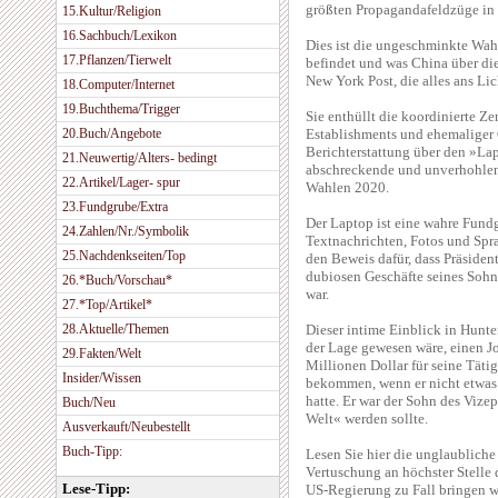
größten Propagandafeldzüge in 
15.Kultur/Religion
16.Sachbuch/Lexikon
Dies ist die ungeschminkte Wahr
17.Pflanzen/Tierwelt
befindet und was China über die
New York Post, die alles ans Lic
18.Computer/Internet
19.Buchthema/Trigger
Sie enthüllt die koordinierte 
20.Buch/Angebote
Establishments und ehemaliger 
Berichterstattung über den »Lap
21.Neuwertig/Alters- bedingt
abschreckende und unverhohlen
22.Artikel/Lager- spur
Wahlen 2020.
23.Fundgrube/Extra
Der Laptop ist eine wahre Fun
24.Zahlen/Nr./Symbolik
Textnachrichten, Fotos und Spr
25.Nachdenkseiten/Top
den Beweis dafür, dass Präsiden
dubiosen Geschäfte seines Sohn
26.*Buch/Vorschau*
war.
27.*Top/Artikel*
28.Aktuelle/Themen
Dieser intime Einblick in Hunter
der Lage gewesen wäre, einen J
29.Fakten/Welt
Millionen Dollar für seine Täti
Insider/Wissen
bekommen, wenn er nicht etwas W
hatte. Er war der Sohn des Vizep
Buch/Neu
Welt« werden sollte.
Ausverkauft/Neubestellt
Buch-Tipp:
Lesen Sie hier die unglaublich
Vertuschung an höchster Stelle 
Lese-Tipp:
US-Regierung zu Fall bringen w