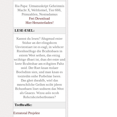
Ilia Papa: Urmanuskript Geheimnis
Macht X, Weltformel, Tier 666,
Primzahlen, Nostradamus
Frei Download
Hier Herunterladen!
LESE-ESEL:
Kannst du lesen? Afugrnud enier
Stidue an der elingshcen
Unvirestiaet ist es eagl, in wlehcer
Rienhnelfoge die Bcuhtsbaen in
eniem Wrot sethen, das enizg
wcihitge dbaei ist, dsas der estre und
lzete Bcuhtsbae am rcihgiten Paltz
snid. Der Rset knan ttolaer
Boelsdinn sien, und man knan es
torztedm onhe Porbelme lseen.
Das ghet dseahlb, wiel das
mneschilche Geihrn nciht jdeen
Bchustbaen liset sodnern das Wrot
als Gnaezs. Wzou aslo ncoh
Rehctshcrieberfromen?
Trefftraffic:
Extratotal Projekte