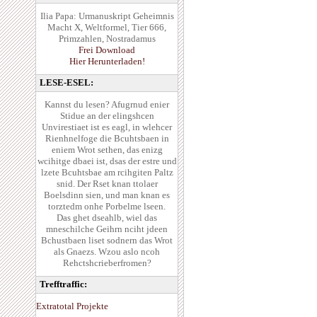
Ilia Papa: Urmanuskript Geheimnis
Macht X, Weltformel, Tier 666,
Primzahlen, Nostradamus
Frei Download
Hier Herunterladen!
LESE-ESEL:
Kannst du lesen? Afugrnud enier
Stidue an der elingshcen
Unvirestiaet ist es eagl, in wlehcer
Rienhnelfoge die Bcuhtsbaen in
eniem Wrot sethen, das enizg
wcihitge dbaei ist, dsas der estre und
lzete Bcuhtsbae am rcihgiten Paltz
snid. Der Rset knan ttolaer
Boelsdinn sien, und man knan es
torztedm onhe Porbelme lseen.
Das ghet dseahlb, wiel das
mneschilche Geihrn nciht jdeen
Bchustbaen liset sodnern das Wrot
als Gnaezs. Wzou aslo ncoh
Rehctshcrieberfromen?
Trefftraffic:
Extratotal Projekte