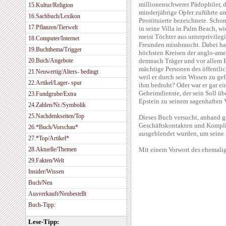
millionenschwerer Pädophiler, 
15.Kultur/Religion
minderjährige Opfer zuführte un
16.Sachbuch/Lexikon
Prostituierte bezeichnete. Scho
17.Pflanzen/Tierwelt
in seine Villa in Palm Beach, w
meist Töchter aus unterprivileg
18.Computer/Internet
Freunden missbraucht. Dabei ha
19.Buchthema/Trigger
höchsten Kreisen der anglo-amer
20.Buch/Angebote
demnach Träger und vor allem B
mächtige Personen des öffentlic
21.Neuwertig/Alters- bedingt
weil er durch sein Wissen zu ge
22.Artikel/Lager- spur
ihm bedroht? Oder war er gar ein
Geheimdienste, der sein Soll übe
23.Fundgrube/Extra
Epstein zu seinem sagenhaften 
24.Zahlen/Nr./Symbolik
25.Nachdenkseiten/Top
Dieses Buch versucht, anhand g
Geschäftskontakten und Kompli
26.*Buch/Vorschau*
ausgeblendet wurden, um seine 
27.*Top/Artikel*
28.Aktuelle/Themen
Mit einem Vorwort des ehemal
29.Fakten/Welt
Insider/Wissen
Buch/Neu
Ausverkauft/Neubestellt
Buch-Tipp:
Lese-Tipp: