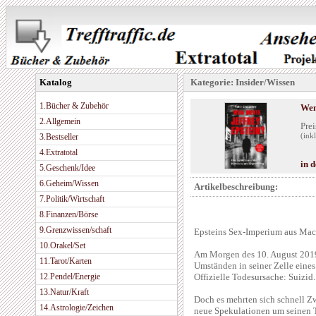
Katalog
Kategorie: Insider/Wissen
1.Bücher & Zubehör
Wem
2.Allgemein
Prei
3.Bestseller
(ink
4.Extratotal
in 
5.Geschenk/Idee
6.Geheim/Wissen
Artikelbeschreibung:
7.Politik/Wirtschaft
8.Finanzen/Börse
9.Grenzwissen/schaft
Epsteins Sex-Imperium aus Mac
10.Orakel/Set
Am Morgen des 10. August 2019 
11.Tarot/Karten
Umständen in seiner Zelle eines
12.Pendel/Energie
Offizielle Todesursache: Suizid.
13.Natur/Kraft
Doch es mehrten sich schnell Z
14.Astrologie/Zeichen
neue Spekulationen um seinen T