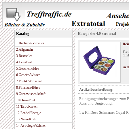
Katalog
Kategorie: 4.Extratotal
1.Bücher & Zubehör
Rei
2.Allgemein
Prei
3.Bestseller
(ink
4.Extratotal
in 
5.Geschenk/Idee
6.Geheim/Wissen
7.Politik/Wirtschaft
8.Finanzen/Börse
Artikelbeschreibung:
9.Grenzwissen/schaft
Reinigungsräucherungen zum En
10.Orakel/Set
Aura und Umgebung.
11.Tarot/Karten
1 x Kl. Dose Schwarzer Copal Re
12.Pendel/Energie
13.Natur/Kraft
14.Astrologie/Zeichen