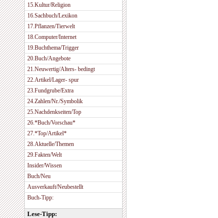
15.Kultur/Religion
16.Sachbuch/Lexikon
17.Pflanzen/Tierwelt
18.Computer/Internet
19.Buchthema/Trigger
20.Buch/Angebote
21.Neuwertig/Alters- bedingt
22.Artikel/Lager- spur
23.Fundgrube/Extra
24.Zahlen/Nr./Symbolik
25.Nachdenkseiten/Top
26.*Buch/Vorschau*
27.*Top/Artikel*
28.Aktuelle/Themen
29.Fakten/Welt
Insider/Wissen
Buch/Neu
Ausverkauft/Neubestellt
Buch-Tipp:
Lese-Tipp: