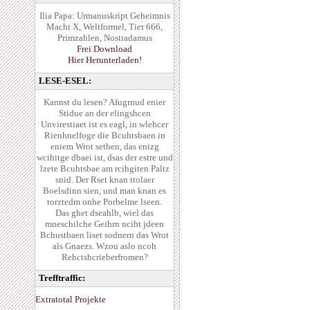
Ilia Papa: Urmanuskript Geheimnis
Macht X, Weltformel, Tier 666,
Primzahlen, Nostradamus
Frei Download
Hier Herunterladen!
LESE-ESEL:
Kannst du lesen? Afugrnud enier
Stidue an der elingshcen
Unvirestiaet ist es eagl, in wlehcer
Rienhnelfoge die Bcuhtsbaen in
eniem Wrot sethen, das enizg
wcihitge dbaei ist, dsas der estre und
lzete Bcuhtsbae am rcihgiten Paltz
snid. Der Rset knan ttolaer
Boelsdinn sien, und man knan es
torztedm onhe Porbelme lseen.
Das ghet dseahlb, wiel das
mneschilche Geihrn nciht jdeen
Bchustbaen liset sodnern das Wrot
als Gnaezs. Wzou aslo ncoh
Rehctshcrieberfromen?
Trefftraffic:
Extratotal Projekte