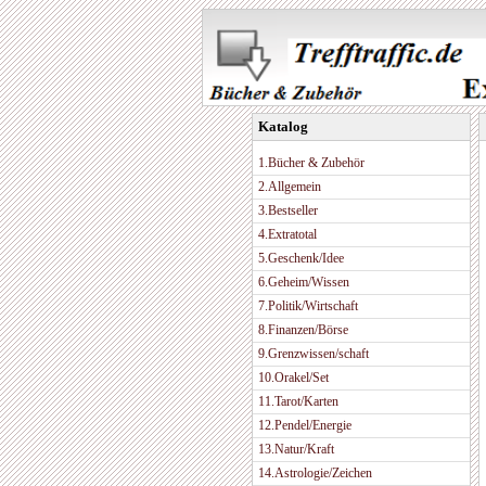
Katalog
1.Bücher & Zubehör
2.Allgemein
3.Bestseller
4.Extratotal
5.Geschenk/Idee
6.Geheim/Wissen
7.Politik/Wirtschaft
8.Finanzen/Börse
9.Grenzwissen/schaft
10.Orakel/Set
11.Tarot/Karten
12.Pendel/Energie
13.Natur/Kraft
14.Astrologie/Zeichen