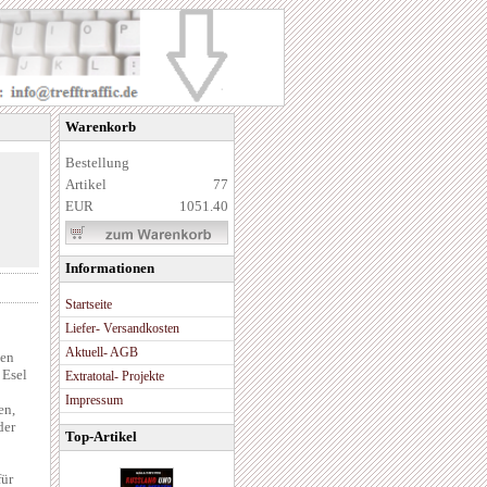
Warenkorb
Bestellung
Artikel
77
EUR
1051.40
Informationen
Startseite
Liefer- Versandkosten
Aktuell- AGB
ten
 Esel
Extratotal- Projekte
Impressum
en,
der
Top-Artikel
für