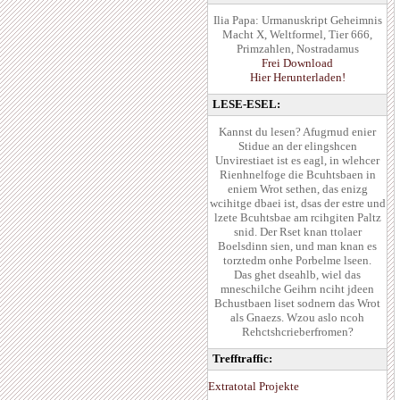
Ilia Papa: Urmanuskript Geheimnis
Macht X, Weltformel, Tier 666,
Primzahlen, Nostradamus
Frei Download
Hier Herunterladen!
LESE-ESEL:
Kannst du lesen? Afugrnud enier
Stidue an der elingshcen
Unvirestiaet ist es eagl, in wlehcer
Rienhnelfoge die Bcuhtsbaen in
eniem Wrot sethen, das enizg
wcihitge dbaei ist, dsas der estre und
lzete Bcuhtsbae am rcihgiten Paltz
snid. Der Rset knan ttolaer
Boelsdinn sien, und man knan es
torztedm onhe Porbelme lseen.
Das ghet dseahlb, wiel das
mneschilche Geihrn nciht jdeen
Bchustbaen liset sodnern das Wrot
als Gnaezs. Wzou aslo ncoh
Rehctshcrieberfromen?
Trefftraffic:
Extratotal Projekte