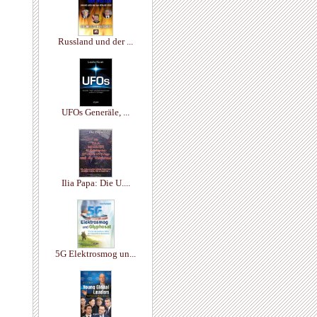
Russland und der ...
UFOs Generäle, ...
Ilia Papa: Die U....
5G Elektrosmog un...