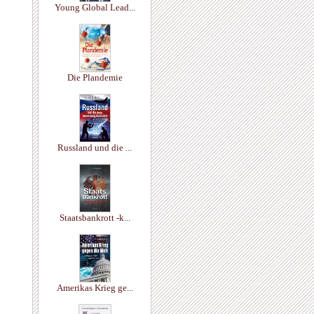
Young Global Lead...
Die Plandemie
Russland und die ...
Staatsbankrott -k...
Amerikas Krieg ge...