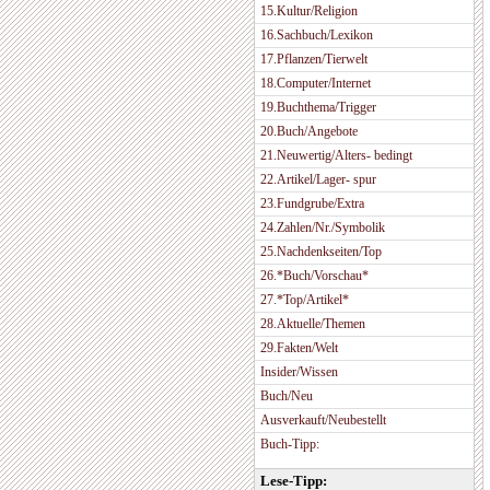
15.Kultur/Religion
16.Sachbuch/Lexikon
17.Pflanzen/Tierwelt
18.Computer/Internet
19.Buchthema/Trigger
20.Buch/Angebote
21.Neuwertig/Alters- bedingt
22.Artikel/Lager- spur
23.Fundgrube/Extra
24.Zahlen/Nr./Symbolik
25.Nachdenkseiten/Top
26.*Buch/Vorschau*
27.*Top/Artikel*
28.Aktuelle/Themen
29.Fakten/Welt
Insider/Wissen
Buch/Neu
Ausverkauft/Neubestellt
Buch-Tipp:
Lese-Tipp: