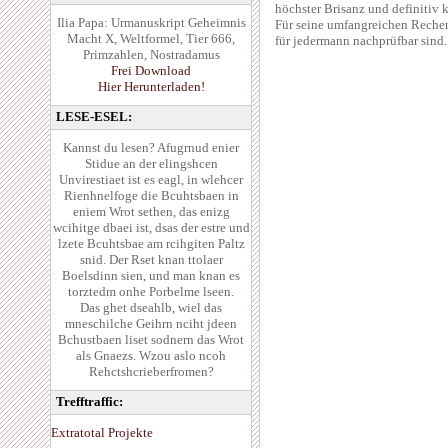
höchster Brisanz und definitiv 
Ilia Papa: Urmanuskript Geheimnis
Für seine umfangreichen Recherc
Macht X, Weltformel, Tier 666,
für jedermann nachprüfbar sind.
Primzahlen, Nostradamus
Frei Download
Hier Herunterladen!
LESE-ESEL:
Kannst du lesen? Afugrnud enier
Stidue an der elingshcen
Unvirestiaet ist es eagl, in wlehcer
Rienhnelfoge die Bcuhtsbaen in
eniem Wrot sethen, das enizg
wcihitge dbaei ist, dsas der estre und
lzete Bcuhtsbae am rcihgiten Paltz
snid. Der Rset knan ttolaer
Boelsdinn sien, und man knan es
torztedm onhe Porbelme lseen.
Das ghet dseahlb, wiel das
mneschilche Geihrn nciht jdeen
Bchustbaen liset sodnern das Wrot
als Gnaezs. Wzou aslo ncoh
Rehctshcrieberfromen?
Trefftraffic:
Extratotal Projekte