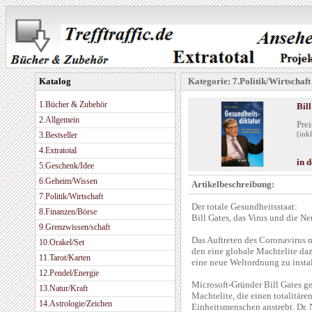
Katalog
Kategorie: 7.Politik/Wirtschaft
1.Bücher & Zubehör
Bil
2.Allgemein
Prei
3.Bestseller
(ink
4.Extratotal
in 
5.Geschenk/Idee
6.Geheim/Wissen
Artikelbeschreibung:
7.Politik/Wirtschaft
Der totale Gesundheitsstaat:
8.Finanzen/Börse
Bill Gates, das Virus und die 
9.Grenzwissen/schaft
Das Auftreten des Coronavirus 
10.Orakel/Set
den eine globale Machtelite da
11.Tarot/Karten
eine neue Weltordnung zu instal
12.Pendel/Energie
Microsoft-Gründer Bill Gates ge
13.Natur/Kraft
Machtelite, die einen totalitär
14.Astrologie/Zeichen
Einheitsmenschen anstrebt. Dr. 