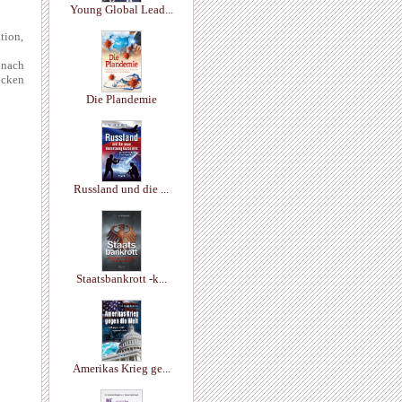
Young Global Lead...
tion,
 nach
ücken
Die Plandemie
Russland und die ...
Staatsbankrott -k...
Amerikas Krieg ge...