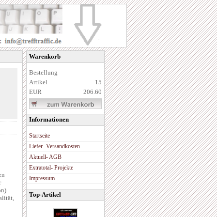
Warenkorb
Bestellung
Artikel
15
EUR
206.60
Informationen
Startseite
Liefer- Versandkosten
Aktuell- AGB
Extratotal- Projekte
en
Impressum
r
on)
Top-Artikel
lität,