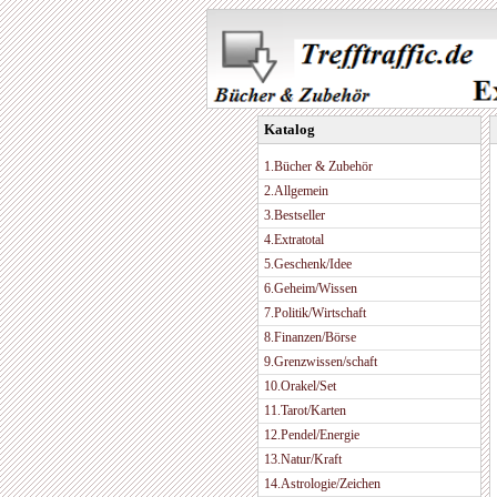
Katalog
1.Bücher & Zubehör
2.Allgemein
3.Bestseller
4.Extratotal
5.Geschenk/Idee
6.Geheim/Wissen
7.Politik/Wirtschaft
8.Finanzen/Börse
9.Grenzwissen/schaft
10.Orakel/Set
11.Tarot/Karten
12.Pendel/Energie
13.Natur/Kraft
14.Astrologie/Zeichen