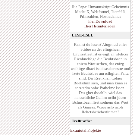
Ilia Papa: Urmanuskript Geheimnis
Macht X, Weltformel, Tier 666,
Primzahlen, Nostradamus
Frei Download
Hier Herunterladen!
LESE-ESEL:
Kannst du lesen? Afugrnud enier
Stidue an der elingshcen
Unvirestiaet ist es eagl, in wlehcer
Rienhnelfoge die Bcuhtsbaen in
eniem Wrot sethen, das enizg
wcihitge dbaei ist, dsas der estre und
lzete Bcuhtsbae am rcihgiten Paltz
snid. Der Rset knan ttolaer
Boelsdinn sien, und man knan es
torztedm onhe Porbelme lseen.
Das ghet dseahlb, wiel das
mneschilche Geihrn nciht jdeen
Bchustbaen liset sodnern das Wrot
als Gnaezs. Wzou aslo ncoh
Rehctshcrieberfromen?
Trefftraffic:
Extratotal Projekte