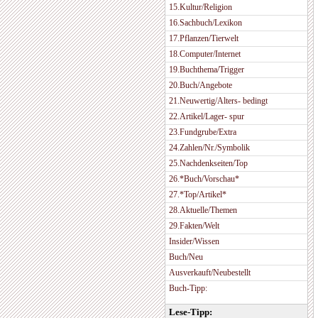
15.Kultur/Religion
16.Sachbuch/Lexikon
17.Pflanzen/Tierwelt
18.Computer/Internet
19.Buchthema/Trigger
20.Buch/Angebote
21.Neuwertig/Alters- bedingt
22.Artikel/Lager- spur
23.Fundgrube/Extra
24.Zahlen/Nr./Symbolik
25.Nachdenkseiten/Top
26.*Buch/Vorschau*
27.*Top/Artikel*
28.Aktuelle/Themen
29.Fakten/Welt
Insider/Wissen
Buch/Neu
Ausverkauft/Neubestellt
Buch-Tipp:
Lese-Tipp: