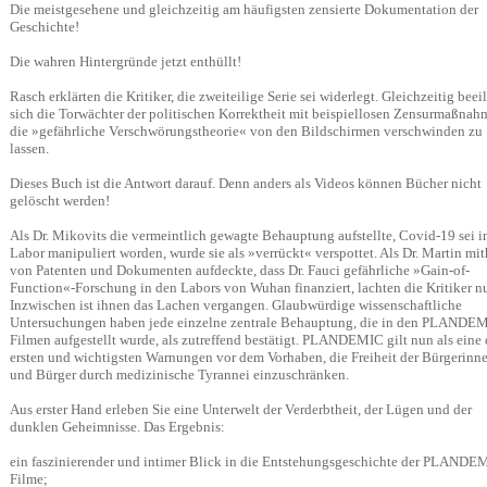
Die meistgesehene und gleichzeitig am häufigsten zensierte Dokumentation der
Geschichte!
Die wahren Hintergründe jetzt enthüllt!
Rasch erklärten die Kritiker, die zweiteilige Serie sei widerlegt. Gleichzeitig beei
sich die Torwächter der politischen Korrektheit mit beispiellosen Zensurmaßna
die »gefährliche Verschwörungstheorie« von den Bildschirmen verschwinden zu
lassen.
Dieses Buch ist die Antwort darauf. Denn anders als Videos können Bücher nicht
gelöscht werden!
Als Dr. Mikovits die vermeintlich gewagte Behauptung aufstellte, Covid-19 sei 
Labor manipuliert worden, wurde sie als »verrückt« verspottet. Als Dr. Martin mit
von Patenten und Dokumenten aufdeckte, dass Dr. Fauci gefährliche »Gain-of-
Function«-Forschung in den Labors von Wuhan finanziert, lachten die Kritiker nu
Inzwischen ist ihnen das Lachen vergangen. Glaubwürdige wissenschaftliche
Untersuchungen haben jede einzelne zentrale Behauptung, die in den PLANDE
Filmen aufgestellt wurde, als zutreffend bestätigt. PLANDEMIC gilt nun als eine 
ersten und wichtigsten Warnungen vor dem Vorhaben, die Freiheit der Bürgerinn
und Bürger durch medizinische Tyrannei einzuschränken.
Aus erster Hand erleben Sie eine Unterwelt der Verderbtheit, der Lügen und der
dunklen Geheimnisse. Das Ergebnis:
ein faszinierender und intimer Blick in die Entstehungsgeschichte der PLANDE
Filme;