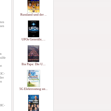
Russland und der ...
lten
hmen
UFOs Generäle, ...
im
hilfe
Ilia Papa: Die U....
r.
MIC-
der
en
5G Elektrosmog un...
MIC-