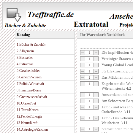
Katalog
Ihr Warenkorb Notizblock
1.Bücher & Zubehör
2.Allgemein
Die Impf-Illusion -
3.Bestseller
Vereinigte Staaten
4.Extratotal
Young Global Lea
5.Geschenk/Idee
5G Elektrosmog un
6.Geheim/Wissen
Das Mädchen mit d
Es geht um die Wurs
7.Politik/Wirtschaft
Wörtern steckt -k2
8.Finanzen/Börse
Amsterdam und zur
9.Grenzwissen/schaft
Am Schwarzen Berg
10.Orakel/Set
Tarot - und was er 
11.Tarot/Karten
Orakelkunde -k11
12.Pendel/Energie
Tarot - Das Geheimn
Weisheiten -k11
13.Natur/Kraft
Sternstunden mit d
14.Astrologie/Zeichen