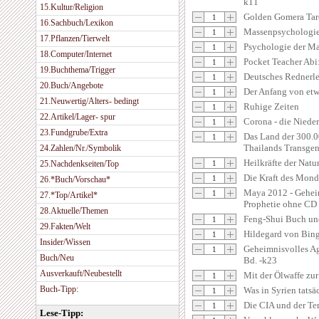
k11
15.Kultur/Religion
Golden Gomera Tar
16.Sachbuch/Lexikon
Massenpsychologie
17.Pflanzen/Tierwelt
Psychologie der Ma
18.Computer/Internet
Pocket Teacher Abi
19.Buchthema/Trigger
Deutsches Rednerl
20.Buch/Angebote
Der Anfang von et
21.Neuwertig/Alters- bedingt
Ruhige Zeiten
22.Artikel/Lager- spur
Corona - die Niede
23.Fundgrube/Extra
Das Land der 300.0
Thailands Transgen
24.Zahlen/Nr./Symbolik
Heilkräfte der Natu
25.Nachdenkseiten/Top
Die Kraft des Mond
26.*Buch/Vorschau*
Maya 2012 - Gehei
27.*Top/Artikel*
Prophetie ohne CD
28.Aktuelle/Themen
Feng-Shui Buch un
29.Fakten/Welt
Hildegard von Bing
Insider/Wissen
Geheimnisvolles Ag
Buch/Neu
Bd. -k23
Ausverkauft/Neubestellt
Mit der Ölwaffe zu
Buch-Tipp:
Was in Syrien tatsä
Die CIA und der Ter
Lese-Tipp: