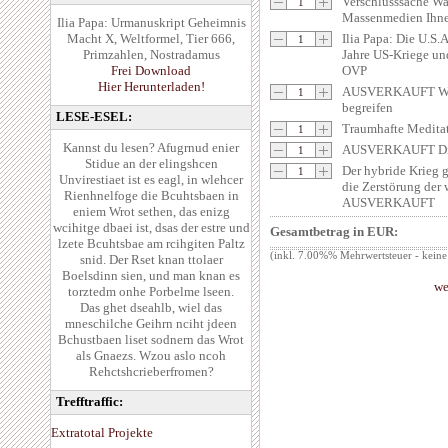
Verschlusssache Wa
Massenmedien Ihne
Ilia Papa: Urmanuskript Geheimnis
Macht X, Weltformel, Tier 666,
Ilia Papa: Die U.S.A
Primzahlen, Nostradamus
Jahre US-Kriege un
Frei Download
OVP
Hier Herunterladen!
AUSVERKAUFT Wir 
begreifen
LESE-ESEL:
Traumhafte Medi
Kannst du lesen? Afugrnud enier
AUSVERKAUFT Die 
Stidue an der elingshcen
Der hybride Krieg 
Unvirestiaet ist es eagl, in wlehcer
die Zerstörung der 
Rienhnelfoge die Bcuhtsbaen in
AUSVERKAUFT
eniem Wrot sethen, das enizg
wcihitge dbaei ist, dsas der estre und
Gesamtbetrag in EUR:
lzete Bcuhtsbae am rcihgiten Paltz
(inkl. 7.00%% Mehrwertsteuer - keine
snid. Der Rset knan ttolaer
Boelsdinn sien, und man knan es
we
torztedm onhe Porbelme lseen.
Das ghet dseahlb, wiel das
mneschilche Geihrn nciht jdeen
Bchustbaen liset sodnern das Wrot
als Gnaezs. Wzou aslo ncoh
Rehctshcrieberfromen?
Trefftraffic:
Extratotal Projekte