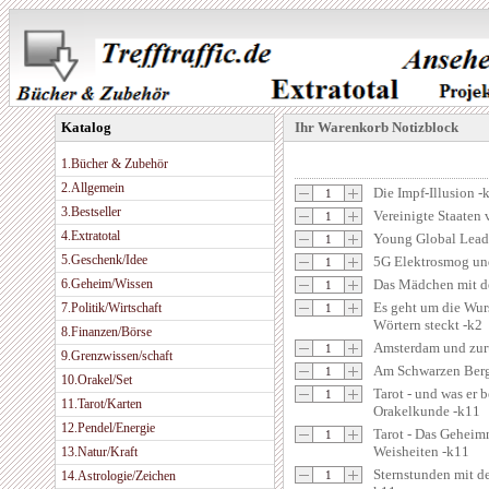
Katalog
Ihr Warenkorb Notizblock
1.Bücher & Zubehör
2.Allgemein
Die Impf-Illusion -
3.Bestseller
Vereinigte Staaten
4.Extratotal
Young Global Lea
5.Geschenk/Idee
5G Elektrosmog un
6.Geheim/Wissen
Das Mädchen mit d
Es geht um die Wurs
7.Politik/Wirtschaft
Wörtern steckt -k2
8.Finanzen/Börse
Amsterdam und zur
9.Grenzwissen/schaft
Am Schwarzen Berg
10.Orakel/Set
Tarot - und was er 
11.Tarot/Karten
Orakelkunde -k11
12.Pendel/Energie
Tarot - Das Geheimn
Weisheiten -k11
13.Natur/Kraft
Sternstunden mit d
14.Astrologie/Zeichen