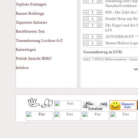
Erkältung und Grip
Topliste Eintragen
Naturheilverfahren
666 - Die Zahl de
Banner Rohlinge
Pendel Rose mit Ke
Topseiten Anbieter
Die Engel und die 
k10
Bachblueten Test
AUSVERKAUFT - Wi
Traumdeutung Lexikon A-Z
Hunter Bidens Lapt
Kartenlegen
Gesamtbetrag in EUR:
Politik Ansicht IRRE!
(inkl. 7.00%% Mehrwertsteuer - keine
Infobox
we