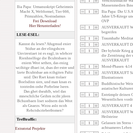
Verschlusssache Wa
Massenmedien Ihne
Ilia Papa: Urmanuskript Geheimnis
Macht X, Weltformel, Tier 666,
Ilia Papa: Die U.S.A
Primzahlen, Nostradamus
Jahre US-Kriege un
Frei Download
OVP
Hier Herunterladen!
AUSVERKAUFT Wir 
begreifen
LESE-ESEL:
Traumhafte Medi
Kannst du lesen? Afugrnud enier
AUSVERKAUFT Die 
Stidue an der elingshcen
Der hybride Krieg 
Unvirestiaet ist es eagl, in wlehcer
die Zerstörung der 
Rienhnelfoge die Bcuhtsbaen in
AUSVERKAUFT
eniem Wrot sethen, das enizg
Mond-Phasen -k14
wcihitge dbaei ist, dsas der estre und
lzete Bcuhtsbae am rcihgiten Paltz
AUSVERKAUFT Sämt
snid. Der Rset knan ttolaer
Illustrationen
Boelsdinn sien, und man knan es
Buddhistische Weis
torztedm onhe Porbelme lseen.
asiatischer Kulture
Das ghet dseahlb, wiel das
Entrümple deinen 
mneschilche Geihrn nciht jdeen
Wesentlichen vordr
Bchustbaen liset sodnern das Wrot
als Gnaezs. Wzou aslo ncoh
AUSVERKAUFT 4 x 
Rehctshcrieberfromen?
AUSVERKAUFT Wass
Heilsteine
Trefftraffic:
Gelassen im Stress -
achtsameres Leben
Extratotal Projekte