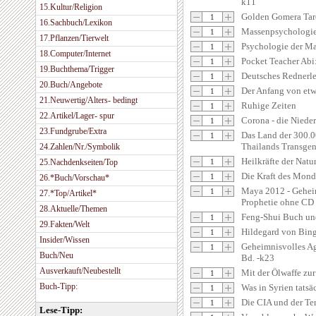
k11
15.Kultur/Religion
Golden Gomera Tar
16.Sachbuch/Lexikon
Massenpsychologie
17.Pflanzen/Tierwelt
Psychologie der Ma
18.Computer/Internet
Pocket Teacher Abi
19.Buchthema/Trigger
Deutsches Rednerl
20.Buch/Angebote
Der Anfang von et
21.Neuwertig/Alters- bedingt
Ruhige Zeiten
22.Artikel/Lager- spur
Corona - die Niede
23.Fundgrube/Extra
Das Land der 300.0
Thailands Transgen
24.Zahlen/Nr./Symbolik
Heilkräfte der Natu
25.Nachdenkseiten/Top
Die Kraft des Mond
26.*Buch/Vorschau*
Maya 2012 - Gehei
27.*Top/Artikel*
Prophetie ohne CD
28.Aktuelle/Themen
Feng-Shui Buch un
29.Fakten/Welt
Hildegard von Bing
Insider/Wissen
Geheimnisvolles Ag
Buch/Neu
Bd. -k23
Ausverkauft/Neubestellt
Mit der Ölwaffe zu
Buch-Tipp:
Was in Syrien tatsä
Die CIA und der Ter
Lese-Tipp: