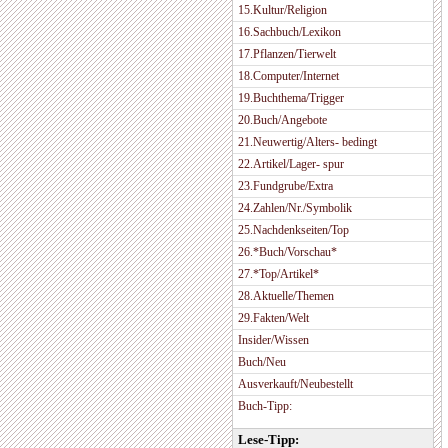
15.Kultur/Religion
16.Sachbuch/Lexikon
17.Pflanzen/Tierwelt
18.Computer/Internet
19.Buchthema/Trigger
20.Buch/Angebote
21.Neuwertig/Alters- bedingt
22.Artikel/Lager- spur
23.Fundgrube/Extra
24.Zahlen/Nr./Symbolik
25.Nachdenkseiten/Top
26.*Buch/Vorschau*
27.*Top/Artikel*
28.Aktuelle/Themen
29.Fakten/Welt
Insider/Wissen
Buch/Neu
Ausverkauft/Neubestellt
Buch-Tipp:
Lese-Tipp: