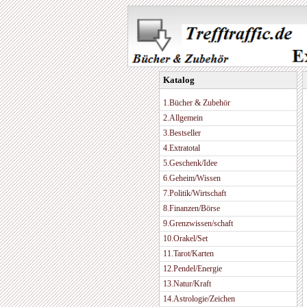
Katalog
1.Bücher & Zubehör
2.Allgemein
3.Bestseller
4.Extratotal
5.Geschenk/Idee
6.Geheim/Wissen
7.Politik/Wirtschaft
8.Finanzen/Börse
9.Grenzwissen/schaft
10.Orakel/Set
11.Tarot/Karten
12.Pendel/Energie
13.Natur/Kraft
14.Astrologie/Zeichen