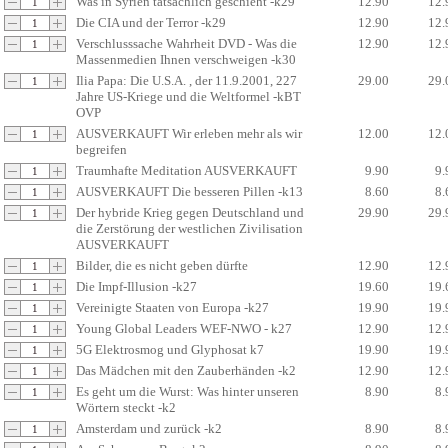
Was in Syrien tatsächlich geschieht -k29
12.90
12.
Die CIA und der Terror -k29
12.90
12.
Verschlusssache Wahrheit DVD - Was die
12.90
12.
Massenmedien Ihnen verschweigen -k30
Ilia Papa: Die U.S.A. , der 11.9.2001, 227
29.00
29.
Jahre US-Kriege und die Weltformel -kBT
OVP
AUSVERKAUFT Wir erleben mehr als wir
12.00
12.
begreifen
Traumhafte Meditation AUSVERKAUFT
9.90
9.
AUSVERKAUFT Die besseren Pillen -k13
8.60
8.
Der hybride Krieg gegen Deutschland und
29.90
29.
die Zerstörung der westlichen Zivilisation
AUSVERKAUFT
Bilder, die es nicht geben dürfte
12.90
12.
Die Impf-Illusion -k27
19.60
19.
Vereinigte Staaten von Europa -k27
19.90
19.
Young Global Leaders WEF-NWO - k27
12.90
12.
5G Elektrosmog und Glyphosat k7
19.90
19.
Das Mädchen mit den Zauberhänden -k2
12.90
12.
Es geht um die Wurst: Was hinter unseren
8.90
8.
Wörtern steckt -k2
Amsterdam und zurück -k2
8.90
8.