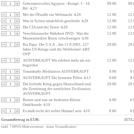
Geheimnisvolles Agypten - Kompl. 1 - 16
99.90
99.
Bd. -k23
Mit der Ölwaffe zur Weltmacht -k29
12.90
12.
Was in Syrien tatsächlich geschieht -k29
12.90
12.
Die CIA und der Terror -k29
12.90
12.
Verschlusssache Wahrheit DVD - Was die
12.90
12.
Massenmedien Ihnen verschweigen -k30
Ilia Papa: Die U.S.A. , der 11.9.2001, 227
29.00
29.
Jahre US-Kriege und die Weltformel -kBT
OVP
AUSVERKAUFT Wir erleben mehr als wir
12.00
12.
begreifen
Traumhafte Meditation AUSVERKAUFT
9.90
9.
AUSVERKAUFT Die besseren Pillen -k13
8.60
8.
Der hybride Krieg gegen Deutschland und
29.90
29.
die Zerstörung der westlichen Zivilisation
AUSVERKAUFT
Runen und was sie bedeuten Kleine
6.90
6.
Oraklkunde -k10
Es muß nicht der siebte Himmel sein -k10
8.60
8.
Gesamtbetrag in EUR:
1173.
(inkl. 7.00%% Mehrwertsteuer - keine Versandkosten)