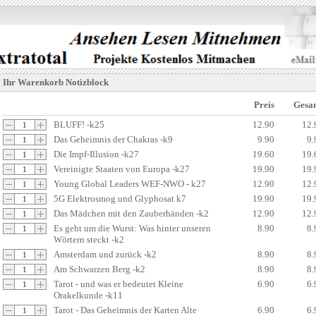
Ihr Warenkorb Notizblock
Preis
Gesa
BLUFF! -k25
12.90
12.
Das Geheimnis der Chakras -k9
9.90
9.
Die Impf-Illusion -k27
19.60
19.
Vereinigte Staaten von Europa -k27
19.90
19.
Young Global Leaders WEF-NWO - k27
12.90
12.
5G Elektrosmog und Glyphosat k7
19.90
19.
Das Mädchen mit den Zauberhänden -k2
12.90
12.
Es geht um die Wurst: Was hinter unseren
8.90
8.
Wörtern steckt -k2
Amsterdam und zurück -k2
8.90
8.
Am Schwarzen Berg -k2
8.90
8.
Tarot - und was er bedeutet Kleine
6.90
6.
Orakelkunde -k11
Tarot - Das Geheimnis der Karten Alte
6.90
6.