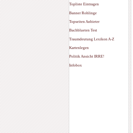
Topliste Eintragen
Banner Rohlinge
Topseiten Anbieter
Bachblueten Test
Traumdeutung Lexikon A-Z
Kartenlegen
Politik Ansicht IRRE!
Infobox