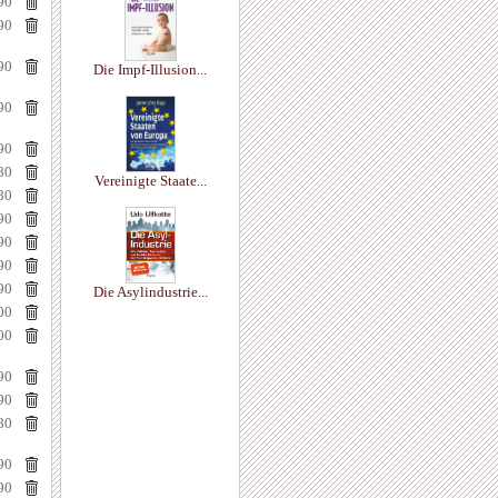
90
90
90
Die Impf-Illusion...
90
90
80
Vereinigte Staate...
80
90
90
90
90
Die Asylindustrie...
00
00
90
90
80
90
90