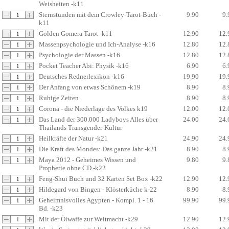
Weisheiten -k11
Sternstunden mit dem Crowley-Tarot-Buch -
9.90
9.
k11
Golden Gomera Tarot -k11
12.90
12.
Massenpsychologie und Ich-Analyse -k16
12.80
12.
Psychologie der Massen -k16
12.80
12.
Pocket Teacher Abi: Physik -k16
6.90
6.
Deutsches Rednerlexikon -k16
19.90
19.
Der Anfang von etwas Schönem -k19
8.90
8.
Ruhige Zeiten
8.90
8.
Corona - die Niederlage des Volkes k19
12.00
12.
Das Land der 300.000 Ladyboys Alles über
24.00
24.
Thailands Transgender-Kultur
Heilkräfte der Natur -k21
24.90
24.
Die Kraft des Mondes: Das ganze Jahr -k21
8.90
8.
Maya 2012 - Geheimes Wissen und
9.80
9.
Prophetie ohne CD -k22
Feng-Shui Buch und 32 Karten Set Box -k22
12.90
12.
Hildegard von Bingen - Klösterküche k-22
8.90
8.
Geheimnisvolles Agypten - Kompl. 1 - 16
99.90
99.
Bd. -k23
Mit der Ölwaffe zur Weltmacht -k29
12.90
12.