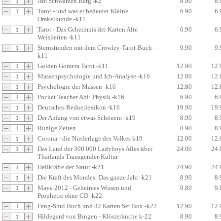
Am Schwarzen Berg -k2
8.90
8.
Tarot - und was er bedeutet Kleine
6.90
6.
Orakelkunde -k11
Tarot - Das Geheimnis der Karten Alte
6.90
6.
Weisheiten -k11
Sternstunden mit dem Crowley-Tarot-Buch -
9.90
9.
k11
Golden Gomera Tarot -k11
12.90
12.
Massenpsychologie und Ich-Analyse -k16
12.80
12.
Psychologie der Massen -k16
12.80
12.
Pocket Teacher Abi: Physik -k16
6.90
6.
Deutsches Rednerlexikon -k16
19.90
19.
Der Anfang von etwas Schönem -k19
8.90
8.
Ruhige Zeiten
8.90
8.
Corona - die Niederlage des Volkes k19
12.00
12.
Das Land der 300.000 Ladyboys Alles über
24.00
24.
Thailands Transgender-Kultur
Heilkräfte der Natur -k21
24.90
24.
Die Kraft des Mondes: Das ganze Jahr -k21
8.90
8.
Maya 2012 - Geheimes Wissen und
9.80
9.
Prophetie ohne CD -k22
Feng-Shui Buch und 32 Karten Set Box -k22
12.90
12.
Hildegard von Bingen - Klösterküche k-22
8.90
8.