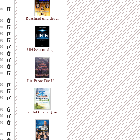
90
Russland und der ...
90
80
80
90
90
UFOs Generäle, ...
90
90
00
00
Ilia Papa: Die U....
90
90
80
90
5G Elektrosmog un...
90
90
90