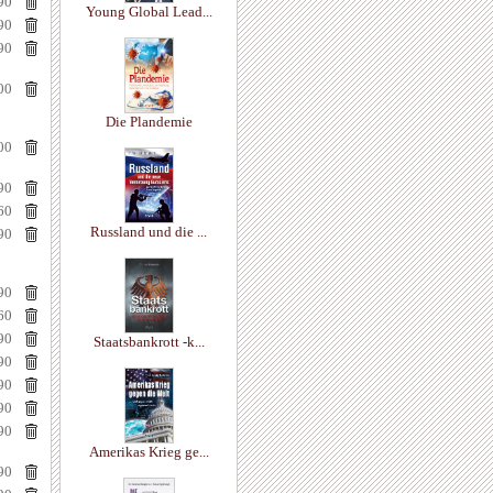
90
Young Global Lead...
90
90
00
Die Plandemie
00
90
60
Russland und die ...
90
90
60
90
Staatsbankrott -k...
90
90
90
90
Amerikas Krieg ge...
90