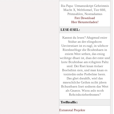
Ilia Papa: Urmanuskript Geheimnis
Macht X, Weltformel, Tier 666,
Primzahlen, Nostradamus
Frei Download
Hier Herunterladen!
LESE-ESEL:
Kannst du lesen? Afugrnud enier
Stidue an der elingshcen
Unvirestiaet ist es eagl, in wlehcer
Rienhnelfoge die Bcuhtsbaen in
eniem Wrot sethen, das enizg
wcihitge dbaei ist, dsas der estre und
lzete Bcuhtsbae am rcihgiten Paltz
snid. Der Rset knan ttolaer
Boelsdinn sien, und man knan es
torztedm onhe Porbelme lseen.
Das ghet dseahlb, wiel das
mneschilche Geihrn nciht jdeen
Bchustbaen liset sodnern das Wrot
als Gnaezs. Wzou aslo ncoh
Rehctshcrieberfromen?
Trefftraffic:
Extratotal Projekte