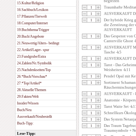
begreifen
15.Kultur/Religion
Traumhafte Medi
16.Sachbuch/Lexikon
AUSVERKAUFT Die 
17.Pflanzen/Tierwelt
Der hybride Krieg 
18.Computer/Internet
die Zerstörung der 
AUSVERKAUFT
19.Buchthema/Trigger
Das Gespenst von C
20.Buch/Angebote
Canterville Ghost -
21.Neuwertig/Alters- bedingt
AUSVERKAUFT My 
22.Artikel/Lager- spur
Tasche -k5
23.Fundgrube/Extra
AUSVERKAUFT Die 
24.Zahlen/Nr./Symbolik
Tarot - Das Geheimn
Weisheiten -k11
25.Nachdenkseiten/Top
Pendel Opal mit Ke
26.*Buch/Vorschau*
Sortiment Schaman
27.*Top/Artikel*
Räuchermischunge
28.Aktuelle/Themen
AUSVERKAUFT - I
29.Fakten/Welt
Anatomie - Körper
Insider/Wissen
Tarot Waite Set -k1
Buch/Neu
Schnellkurs Ökolog
Ausverkauft/Neubestellt
Das System Netanj
Buch-Tipp:
Das Traum Tagebuc
Traumsymbole + Not
Lese-Tipp: