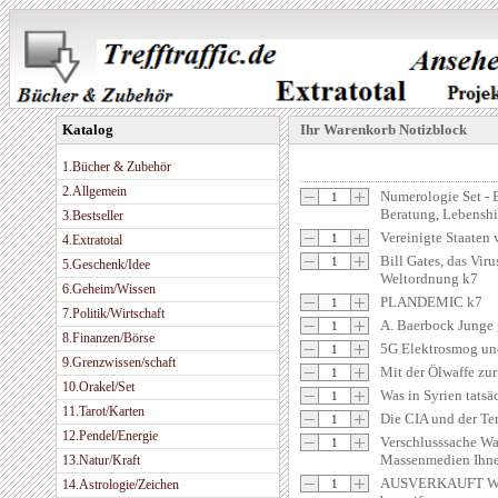
Katalog
Ihr Warenkorb Notizblock
1.Bücher & Zubehör
2.Allgemein
Numerologie Set - B
Beratung, Lebenshi
3.Bestseller
Vereinigte Staaten
4.Extratotal
Bill Gates, das Vir
5.Geschenk/Idee
Weltordnung k7
6.Geheim/Wissen
PLANDEMIC k7
7.Politik/Wirtschaft
A. Baerbock Junge 
8.Finanzen/Börse
5G Elektrosmog un
9.Grenzwissen/schaft
Mit der Ölwaffe zu
10.Orakel/Set
Was in Syrien tatsä
11.Tarot/Karten
Die CIA und der Ter
12.Pendel/Energie
Verschlusssache Wa
Massenmedien Ihne
13.Natur/Kraft
AUSVERKAUFT Wir 
14.Astrologie/Zeichen