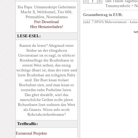
Das Traum Tagebuc
Traumsymbole + Not
Ilia Papa: Urmanuskript Geheimnis
Macht X, Weltformel, Tier 666,
Gesamtbetrag in EUR:
Primzahlen, Nostradamus
Frei Download
(inkl. 7.00%% Mehrwertsteuer - keine
Hier Herunterladen!
we
LESE-ESEL:
Kannst du lesen? Afugrnud enier
Stidue an der elingshcen
Unvirestiaet ist es eagl, in wlehcer
Rienhnelfoge die Bcuhtsbaen in
eniem Wrot sethen, das enizg
wcihitge dbaei ist, dsas der estre und
lzete Bcuhtsbae am rcihgiten Paltz
snid. Der Rset knan ttolaer
Boelsdinn sien, und man knan es
torztedm onhe Porbelme lseen.
Das ghet dseahlb, wiel das
mneschilche Geihrn nciht jdeen
Bchustbaen liset sodnern das Wrot
als Gnaezs. Wzou aslo ncoh
Rehctshcrieberfromen?
Trefftraffic:
Extratotal Projekte