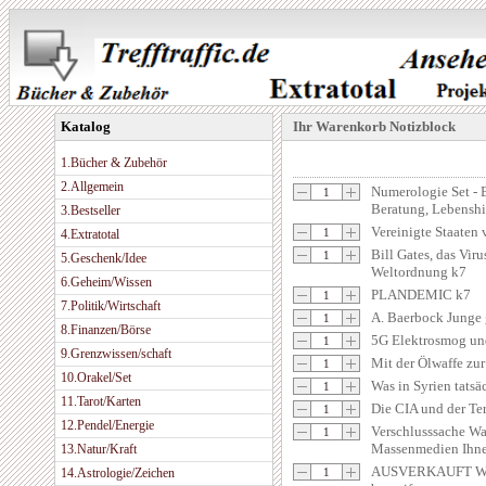
Katalog
Ihr Warenkorb Notizblock
1.Bücher & Zubehör
2.Allgemein
Numerologie Set - B
Beratung, Lebenshi
3.Bestseller
Vereinigte Staaten
4.Extratotal
Bill Gates, das Vir
5.Geschenk/Idee
Weltordnung k7
6.Geheim/Wissen
PLANDEMIC k7
7.Politik/Wirtschaft
A. Baerbock Junge 
8.Finanzen/Börse
5G Elektrosmog un
9.Grenzwissen/schaft
Mit der Ölwaffe zu
10.Orakel/Set
Was in Syrien tatsä
11.Tarot/Karten
Die CIA und der Ter
12.Pendel/Energie
Verschlusssache Wa
Massenmedien Ihne
13.Natur/Kraft
AUSVERKAUFT Wir 
14.Astrologie/Zeichen