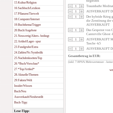
begreifen
15.Kultur/Religion
Traumhafte Medi
16.Sachbuch/Lexikon
AUSVERKAUFT Die 
17.Pflanzen/Tierwelt
Der hybride Krieg 
18.Computer/Internet
die Zerstörung der 
AUSVERKAUFT
19.Buchthema/Trigger
Das Gespenst von C
20.Buch/Angebote
Canterville Ghost -
21.Neuwertig/Alters- bedingt
AUSVERKAUFT My 
22.Artikel/Lager- spur
Tasche -k5
23.Fundgrube/Extra
AUSVERKAUFT Die 
24.Zahlen/Nr./Symbolik
Gesamtbetrag in EUR:
25.Nachdenkseiten/Top
(inkl. 7.00%% Mehrwertsteuer - keine
26.*Buch/Vorschau*
27.*Top/Artikel*
we
28.Aktuelle/Themen
29.Fakten/Welt
Insider/Wissen
Buch/Neu
Ausverkauft/Neubestellt
Buch-Tipp:
Lese-Tipp: