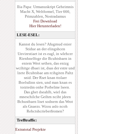
Ilia Papa: Urmanuskript Geheimnis
Macht X, Weltformel, Tier 666,
Primzahlen, Nostradamus
Frei Download
Hier Herunterladen!
LESE-ESEL:
Kannst du lesen? Afugrnud enier
Stidue an der elingshcen
Unvirestiaet ist es eagl, in wlehcer
Rienhnelfoge die Bcuhtsbaen in
eniem Wrot sethen, das enizg
wcihitge dbaei ist, dsas der estre und
lzete Bcuhtsbae am rcihgiten Paltz
snid. Der Rset knan ttolaer
Boelsdinn sien, und man knan es
torztedm onhe Porbelme lseen.
Das ghet dseahlb, wiel das
mneschilche Geihrn nciht jdeen
Bchustbaen liset sodnern das Wrot
als Gnaezs. Wzou aslo ncoh
Rehctshcrieberfromen?
Trefftraffic:
Extratotal Projekte