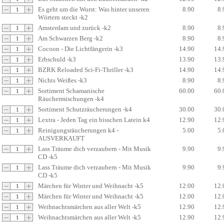
Es geht um die Wurst: Was hinter unseren
8.90
8.
Wörtern steckt -k2
Amsterdam und zurück -k2
8.90
8.
Am Schwarzen Berg -k2
8.90
8.
Cocoon - Die Lichtfängerin -k3
14.90
14.
Erbschuld -k3
13.90
13.
BZRK Reloaded Sci-Fi-Thriller -k3
14.90
14.
Nichts Weißes -k3
8.90
8.
Sortiment Schamanische
60.00
60.
Räuchermischungen -k4
Sortiment Schutzräucherungen -k4
30.00
30.
Lextra - Jeden Tag ein bisschen Latein k4
12.90
12.
Reinigungsräucherungen k4 -
5.00
5.
AUSVERKAUFT
Lass Träume dich verzaubern - Mit Musik
9.90
9.
CD -k5
Lass Träume dich verzaubern - Mit Musik
9.90
9.
CD -k5
Märchen für Winter und Weihnacht -k5
12.00
12.
Märchen für Winter und Weihnacht -k5
12.00
12.
Weihnachtsmärchen aus aller Welt -k5
12.90
12.
Weihnachtsmärchen aus aller Welt -k5
12.90
12.