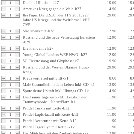
Die Impf-Illusion -k27
19.60
19.
Amerikas Krieg gegen die Welt -k27
14.90
14.
Ilia Papa: Die U.S.A. , der 11.9.2001, 227
29.00
29.
Jahre US-Kriege und die Weltformel -kBT
OVP
Staatsbankrott -k28
12.90
12.
Russland und die neue Vernetzung Eurasiens
12.90
12.
-k29
Die Plandemie k27
12.90
12.
Young Global Leaders WEF-NWO - k27
12.90
12.
5G Elektrosmog und Glyphosat k7
19.90
19.
Russland und der Westen Ukraine Trump
29.90
29.
Krieg
Kreuzworträtsel mit Stift -k1
8.60
8.
Male Gesundheit in dein Leben Inkl. CD -k1
13.90
13.
Spüre deine Urkraft Inkl. Übungs-CD -1k
14.90
14.
Das Traum Tagebuch - Mit Lexikon der
11.90
11.
Traumsymbole + Notiz/Platz -k1
Pendel Türkis mit Kette -k12
11.90
11.
Pendel Lapis-lazuli mit Kette -k12
11.90
11.
Pendel Aventurine mit Kette -k12
11.90
11.
Pendel Tiger Eye mit Kette -k12
11.90
11.
Das Mädchen mit den Zauberhänden -k2
12.90
12.