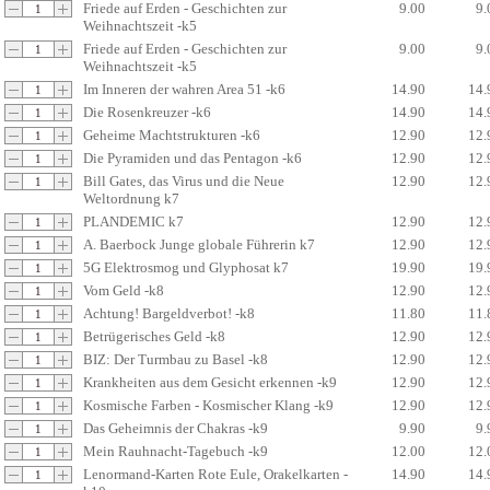
Friede auf Erden - Geschichten zur
9.00
9.
Weihnachtszeit -k5
Friede auf Erden - Geschichten zur
9.00
9.
Weihnachtszeit -k5
Im Inneren der wahren Area 51 -k6
14.90
14.
Die Rosenkreuzer -k6
14.90
14.
Geheime Machtstrukturen -k6
12.90
12.
Die Pyramiden und das Pentagon -k6
12.90
12.
Bill Gates, das Virus und die Neue
12.90
12.
Weltordnung k7
PLANDEMIC k7
12.90
12.
A. Baerbock Junge globale Führerin k7
12.90
12.
5G Elektrosmog und Glyphosat k7
19.90
19.
Vom Geld -k8
12.90
12.
Achtung! Bargeldverbot! -k8
11.80
11.
Betrügerisches Geld -k8
12.90
12.
BIZ: Der Turmbau zu Basel -k8
12.90
12.
Krankheiten aus dem Gesicht erkennen -k9
12.90
12.
Kosmische Farben - Kosmischer Klang -k9
12.90
12.
Das Geheimnis der Chakras -k9
9.90
9.
Mein Rauhnacht-Tagebuch -k9
12.00
12.
Lenormand-Karten Rote Eule, Orakelkarten -
14.90
14.