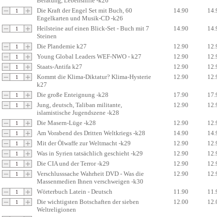
Beratung, Lebenshilfe -k26
Die Kraft der Engel Set mit Buch, 60
14.90
14.
Engelkarten und Musik-CD -k26
Heilsteine auf einen Blick-Set - Buch mit 7
14.90
14.
Steinen
Die Plandemie k27
12.90
12.
Young Global Leaders WEF-NWO - k27
12.90
12.
Staats-Antifa k27
12.90
12.
Kommt die Klima-Diktatur? Klima-Hysterie
12.90
12.
k27
Die große Enteignung -k28
17.90
17.
Jung, deutsch, Taliban militante,
12.90
12.
islamistische Jugendszene -k28
Die Masern-Lüge -k28
12.90
12.
Am Vorabend des Dritten Weltkriegs -k28
14.90
14.
Mit der Ölwaffe zur Weltmacht -k29
12.90
12.
Was in Syrien tatsächlich geschieht -k29
12.90
12.
Die CIA und der Terror -k29
12.90
12.
Verschlusssache Wahrheit DVD - Was die
12.90
12.
Massenmedien Ihnen verschweigen -k30
Wörterbuch Latein - Deutsch
11.90
11.
Die wichtigsten Botschaften der sieben
12.00
12.
Weltreligionen