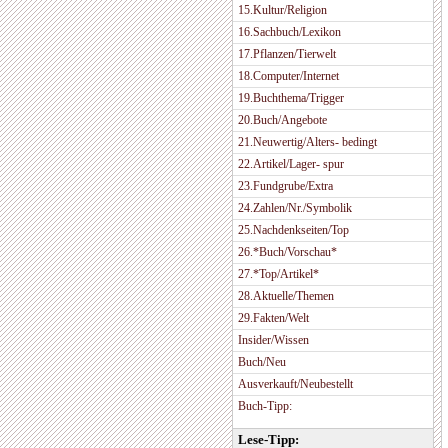
15.Kultur/Religion
16.Sachbuch/Lexikon
17.Pflanzen/Tierwelt
18.Computer/Internet
19.Buchthema/Trigger
20.Buch/Angebote
21.Neuwertig/Alters- bedingt
22.Artikel/Lager- spur
23.Fundgrube/Extra
24.Zahlen/Nr./Symbolik
25.Nachdenkseiten/Top
26.*Buch/Vorschau*
27.*Top/Artikel*
28.Aktuelle/Themen
29.Fakten/Welt
Insider/Wissen
Buch/Neu
Ausverkauft/Neubestellt
Buch-Tipp:
Lese-Tipp: