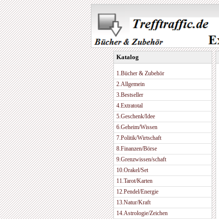
Katalog
1.Bücher & Zubehör
2.Allgemein
3.Bestseller
4.Extratotal
5.Geschenk/Idee
6.Geheim/Wissen
7.Politik/Wirtschaft
8.Finanzen/Börse
9.Grenzwissen/schaft
10.Orakel/Set
11.Tarot/Karten
12.Pendel/Energie
13.Natur/Kraft
14.Astrologie/Zeichen