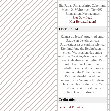
Ilia Papa: Urmanuskript Geheimnis
Macht X, Weltformel, Tier 666,
Primzahlen, Nostradamus
Frei Download
Hier Herunterladen!
LESE-ESEL:
Kannst du lesen? Afugrnud enier
Stidue an der elingshcen
Unvirestiaet ist es eagl, in wlehcer
Rienhnelfoge die Bcuhtsbaen in
eniem Wrot sethen, das enizg
wcihitge dbaei ist, dsas der estre und
lzete Bcuhtsbae am rcihgiten Paltz
snid. Der Rset knan ttolaer
Boelsdinn sien, und man knan es
torztedm onhe Porbelme lseen.
Das ghet dseahlb, wiel das
mneschilche Geihrn nciht jdeen
Bchustbaen liset sodnern das Wrot
als Gnaezs. Wzou aslo ncoh
Rehctshcrieberfromen?
Trefftraffic:
Extratotal Projekte