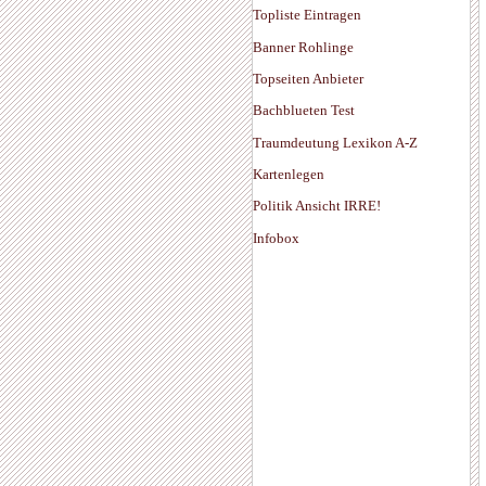
Topliste Eintragen
Banner Rohlinge
Topseiten Anbieter
Bachblueten Test
Traumdeutung Lexikon A-Z
Kartenlegen
Politik Ansicht IRRE!
Infobox