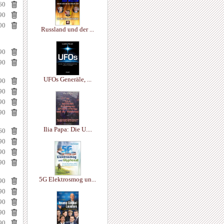
60
90
00
Russland und der ...
90
90
UFOs Generäle, ...
90
90
90
90
Ilia Papa: Die U....
60
90
90
90
5G Elektrosmog un...
90
90
90
90
90