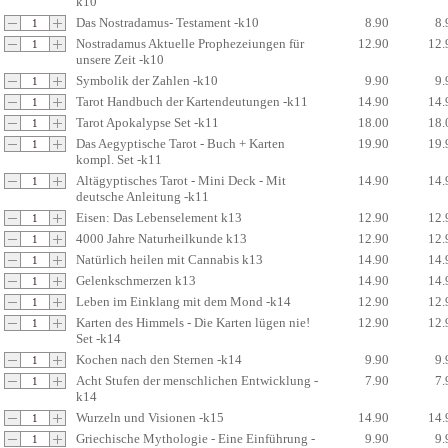
k10
Das Nostradamus- Testament -k10
8.90
8.
Nostradamus Aktuelle Prophezeiungen für
12.90
12.
unsere Zeit -k10
Symbolik der Zahlen -k10
9.90
9.
Tarot Handbuch der Kartendeutungen -k11
14.90
14.
Tarot Apokalypse Set -k11
18.00
18.
Das Aegyptische Tarot - Buch + Karten
19.90
19.
kompl. Set -k11
Altägyptisches Tarot - Mini Deck - Mit
14.90
14.
deutsche Anleitung -k11
Eisen: Das Lebenselement k13
12.90
12.
4000 Jahre Naturheilkunde k13
12.90
12.
Natürlich heilen mit Cannabis k13
14.90
14.
Gelenkschmerzen k13
14.90
14.
Leben im Einklang mit dem Mond -k14
12.90
12.
Karten des Himmels - Die Karten lügen nie!
12.90
12.
Set -k14
Kochen nach den Sternen -k14
9.90
9.
Acht Stufen der menschlichen Entwicklung -
7.90
7.
k14
Wurzeln und Visionen -k15
14.90
14.
Griechische Mythologie - Eine Einführung -
9.90
9.