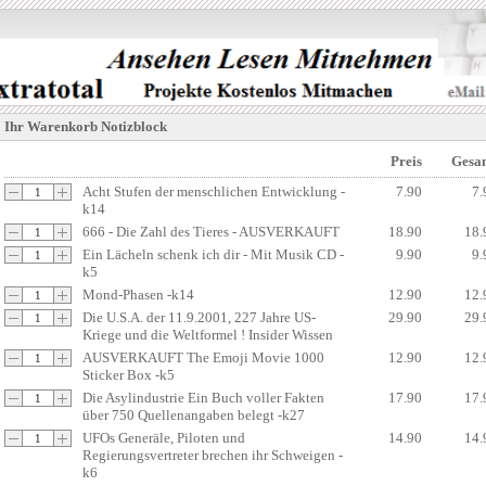
Ihr Warenkorb Notizblock
Preis
Gesa
Acht Stufen der menschlichen Entwicklung -
7.90
7.
k14
666 - Die Zahl des Tieres - AUSVERKAUFT
18.90
18.
Ein Lächeln schenk ich dir - Mit Musik CD -
9.90
9.
k5
Mond-Phasen -k14
12.90
12.
Die U.S.A. der 11.9.2001, 227 Jahre US-
29.90
29.
Kriege und die Weltformel ! Insider Wissen
AUSVERKAUFT The Emoji Movie 1000
12.90
12.
Sticker Box -k5
Die Asylindustrie Ein Buch voller Fakten
17.90
17.
über 750 Quellenangaben belegt -k27
UFOs Generäle, Piloten und
14.90
14.
Regierungsvertreter brechen ihr Schweigen -
k6