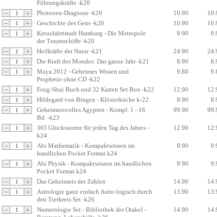
Führungskräfte -k20
Photonen-Diagnose -k20
10.90
10.
Geschichte des Gens -k20
10.90
10.
Kreuzfahrtstadt Hamburg - Die Metropole
9.90
9.
der Traumschiffe -k20
Heilkräfte der Natur -k21
24.90
24.
Die Kraft des Mondes: Das ganze Jahr -k21
8.90
8.
Maya 2012 - Geheimes Wissen und
9.80
9.
Prophetie ohne CD -k22
Feng-Shui Buch und 32 Karten Set Box -k22
12.90
12.
Hildegard von Bingen - Klösterküche k-22
8.90
8.
Geheimnisvolles Agypten - Kompl. 1 - 16
99.90
99.
Bd. -k23
365 Glückssterne für jeden Tag des Jahres -
12.90
12.
k24
Abi Mathematik - Kompaktwissen im
9.90
9.
handlichen Pocket Format k24
Abi Physik - Kompaktwissen im handlichen
9.90
9.
Pocket Format k24
Das Geheimnis der Zahlen
14.90
14.
Astrologie ganz einfach Astro-logisch durch
13.90
13.
den Tierkreis Set -k26
Numerologie Set - Bibliothek der Orakel -
14.90
14.