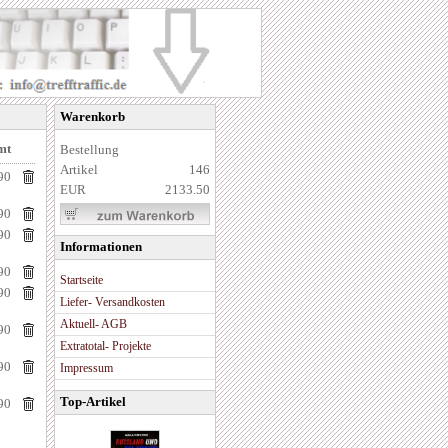
Warenkorb
mt
Bestellung
Artikel
146
90
EUR
2133.50
90
90
Informationen
90
Startseite
90
Liefer- Versandkosten
Aktuell- AGB
90
Extratotal- Projekte
90
Impressum
Top-Artikel
90