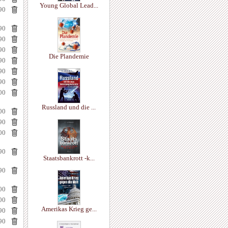
Young Global Lead...
90
90
90
90
Die Plandemie
90
90
90
00
Russland und die ...
00
90
00
90
Staatsbankrott -k...
90
00
00
Amerikas Krieg ge...
90
90