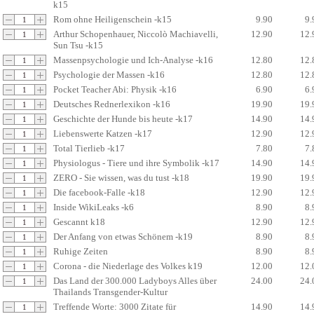
k15
Rom ohne Heiligenschein -k15
9.90
9.
Arthur Schopenhauer, Niccolò Machiavelli,
12.90
12.
Sun Tsu -k15
Massenpsychologie und Ich-Analyse -k16
12.80
12.
Psychologie der Massen -k16
12.80
12.
Pocket Teacher Abi: Physik -k16
6.90
6.
Deutsches Rednerlexikon -k16
19.90
19.
Geschichte der Hunde bis heute -k17
14.90
14.
Liebenswerte Katzen -k17
12.90
12.
Total Tierlieb -k17
7.80
7.
Physiologus - Tiere und ihre Symbolik -k17
14.90
14.
ZERO - Sie wissen, was du tust -k18
19.90
19.
Die facebook-Falle -k18
12.90
12.
Inside WikiLeaks -k6
8.90
8.
Gescannt k18
12.90
12.
Der Anfang von etwas Schönem -k19
8.90
8.
Ruhige Zeiten
8.90
8.
Corona - die Niederlage des Volkes k19
12.00
12.
Das Land der 300.000 Ladyboys Alles über
24.00
24.
Thailands Transgender-Kultur
Treffende Worte: 3000 Zitate für
14.90
14.