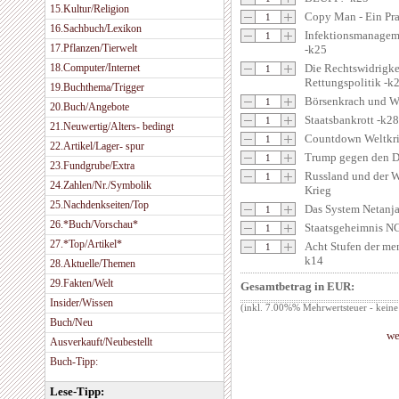
15.Kultur/Religion
Copy Man - Ein Pr
16.Sachbuch/Lexikon
Infektionsmanageme
17.Pflanzen/Tierwelt
-k25
18.Computer/Internet
Die Rechtswidrigke
Rettungspolitik -k
19.Buchthema/Trigger
Börsenkrach und We
20.Buch/Angebote
Staatsbankrott -k28
21.Neuwertig/Alters- bedingt
Countdown Weltkri
22.Artikel/Lager- spur
Trump gegen den D
23.Fundgrube/Extra
Russland und der 
24.Zahlen/Nr./Symbolik
Krieg
25.Nachdenkseiten/Top
Das System Netanj
26.*Buch/Vorschau*
Staatsgeheimnis N
27.*Top/Artikel*
Acht Stufen der me
k14
28.Aktuelle/Themen
29.Fakten/Welt
Gesamtbetrag in EUR:
Insider/Wissen
(inkl. 7.00%% Mehrwertsteuer - keine
Buch/Neu
we
Ausverkauft/Neubestellt
Buch-Tipp:
Lese-Tipp: