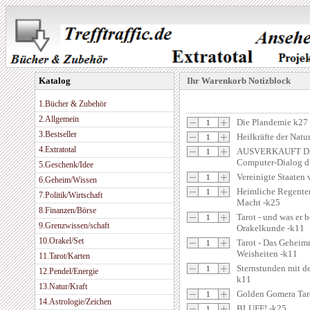
Katalog
Ihr Warenkorb Notizblock
1.Bücher & Zubehör
2.Allgemein
Die Plandemie k27
3.Bestseller
Heilkräfte der Natu
4.Extratotal
AUSVERKAUFT Die 
Computer-Dialog du
5.Geschenk/Idee
Vereinigte Staaten
6.Geheim/Wissen
Heimliche Regenten
7.Politik/Wirtschaft
Macht -k25
8.Finanzen/Börse
Tarot - und was er 
9.Grenzwissen/schaft
Orakelkunde -k11
10.Orakel/Set
Tarot - Das Geheimn
Weisheiten -k11
11.Tarot/Karten
Sternstunden mit d
12.Pendel/Energie
k11
13.Natur/Kraft
Golden Gomera Tar
14.Astrologie/Zeichen
BLUFF! -k25