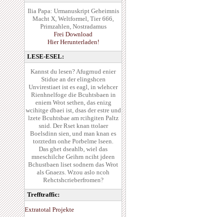
Ilia Papa: Urmanuskript Geheimnis
Macht X, Weltformel, Tier 666,
Primzahlen, Nostradamus
Frei Download
Hier Herunterladen!
LESE-ESEL:
Kannst du lesen? Afugrnud enier
Stidue an der elingshcen
Unvirestiaet ist es eagl, in wlehcer
Rienhnelfoge die Bcuhtsbaen in
eniem Wrot sethen, das enizg
wcihitge dbaei ist, dsas der estre und
lzete Bcuhtsbae am rcihgiten Paltz
snid. Der Rset knan ttolaer
Boelsdinn sien, und man knan es
torztedm onhe Porbelme lseen.
Das ghet dseahlb, wiel das
mneschilche Geihrn nciht jdeen
Bchustbaen liset sodnern das Wrot
als Gnaezs. Wzou aslo ncoh
Rehctshcrieberfromen?
Trefftraffic:
Extratotal Projekte