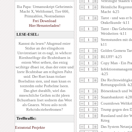
Vereinigte Staaten
Ilia Papa: Urmanuskript Geheimnis
Heimliche Regenten
Macht X, Weltformel, Tier 666,
Macht -k25
Primzahlen, Nostradamus
Tarot - und was er 
Frei Download
Orakelkunde -k11
Hier Herunterladen!
Tarot - Das Geheimn
Weisheiten -k11
LESE-ESEL:
Sternstunden mit d
Kannst du lesen? Afugrnud enier
k11
Stidue an der elingshcen
Golden Gomera Tar
Unvirestiaet ist es eagl, in wlehcer
BLUFF! -k25
Rienhnelfoge die Bcuhtsbaen in
eniem Wrot sethen, das enizg
Copy Man - Ein Pr
wcihitge dbaei ist, dsas der estre und
Infektionsmanageme
lzete Bcuhtsbae am rcihgiten Paltz
-k25
snid. Der Rset knan ttolaer
Die Rechtswidrigke
Boelsdinn sien, und man knan es
Rettungspolitik -k
torztedm onhe Porbelme lseen.
Das ghet dseahlb, wiel das
Börsenkrach und We
mneschilche Geihrn nciht jdeen
Staatsbankrott -k28
Bchustbaen liset sodnern das Wrot
Countdown Weltkri
als Gnaezs. Wzou aslo ncoh
Rehctshcrieberfromen?
Trump gegen den D
Russland und der 
Trefftraffic:
Krieg
Das System Netanj
Extratotal Projekte