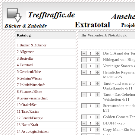
Katalog
Ihr Warenkorb Notizblock
1.Bücher & Zubehör
2.Allgemein
Die CIA und der Ter
3.Bestseller
Hildegard von Bing
4.Extratotal
Vereinigte Staaten
5.Geschenk/Idee
Heimliche Regenten
Macht -k25
6.Geheim/Wissen
Tarot - und was er 
7.Politik/Wirtschaft
Orakelkunde -k11
8.Finanzen/Börse
Tarot - Das Geheimn
9.Grenzwissen/schaft
Weisheiten -k11
10.Orakel/Set
Sternstunden mit d
k11
11.Tarot/Karten
Golden Gomera Tar
12.Pendel/Energie
BLUFF! -k25
13.Natur/Kraft
Copy Man - Ein Pr
14.Astrologie/Zeichen