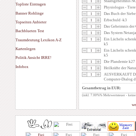
Staatsgeheimnis N
Topliste Eintragen
Physiologus - Tier
Banner Rohlinge
Das Buch der Sieb
Erbschuld -k3
Topseiten Anbieter
Das Geheimnis der 
Bachblueten Test
Das System Netanj
Ein Lächeln schenk
Traumdeutung Lexikon A-Z
k5
Kartenlegen
Ein Lächeln schenk
k5
Politik Ansicht IRRE!
Die Plandemie k27
Infobox
Heilkräfte der Natu
AUSVERKAUFT Die 
Computer-Dialog du
Gesamtbetrag in EUR:
(inkl. 7.00%% Mehrwertsteuer - keine
we