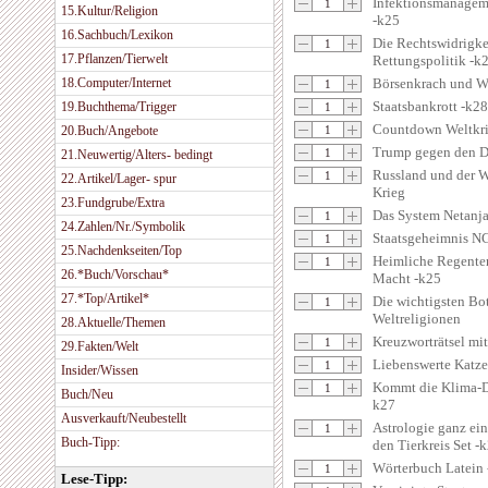
Infektionsmanageme
15.Kultur/Religion
-k25
16.Sachbuch/Lexikon
Die Rechtswidrigke
17.Pflanzen/Tierwelt
Rettungspolitik -k
18.Computer/Internet
Börsenkrach und We
Staatsbankrott -k28
19.Buchthema/Trigger
Countdown Weltkri
20.Buch/Angebote
Trump gegen den D
21.Neuwertig/Alters- bedingt
Russland und der 
22.Artikel/Lager- spur
Krieg
23.Fundgrube/Extra
Das System Netanj
24.Zahlen/Nr./Symbolik
Staatsgeheimnis N
25.Nachdenkseiten/Top
Heimliche Regenten
26.*Buch/Vorschau*
Macht -k25
27.*Top/Artikel*
Die wichtigsten Bot
Weltreligionen
28.Aktuelle/Themen
Kreuzworträtsel mit 
29.Fakten/Welt
Liebenswerte Katze
Insider/Wissen
Kommt die Klima-D
Buch/Neu
k27
Ausverkauft/Neubestellt
Astrologie ganz ein
Buch-Tipp:
den Tierkreis Set -
Wörterbuch Latein 
Lese-Tipp: