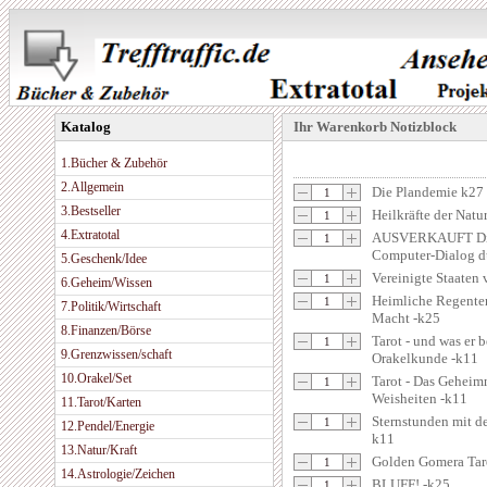
Katalog
Ihr Warenkorb Notizblock
1.Bücher & Zubehör
2.Allgemein
Die Plandemie k27
3.Bestseller
Heilkräfte der Natu
4.Extratotal
AUSVERKAUFT Die 
Computer-Dialog du
5.Geschenk/Idee
Vereinigte Staaten
6.Geheim/Wissen
Heimliche Regenten
7.Politik/Wirtschaft
Macht -k25
8.Finanzen/Börse
Tarot - und was er 
9.Grenzwissen/schaft
Orakelkunde -k11
10.Orakel/Set
Tarot - Das Geheimn
Weisheiten -k11
11.Tarot/Karten
Sternstunden mit d
12.Pendel/Energie
k11
13.Natur/Kraft
Golden Gomera Tar
14.Astrologie/Zeichen
BLUFF! -k25