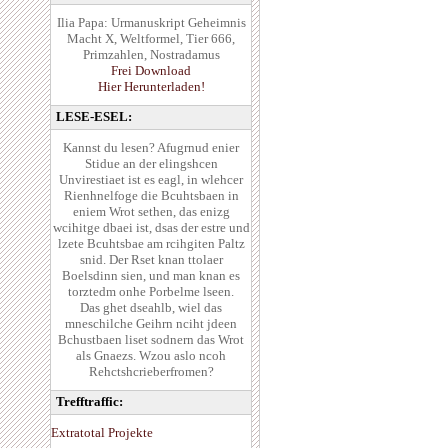
Ilia Papa: Urmanuskript Geheimnis
Macht X, Weltformel, Tier 666,
Primzahlen, Nostradamus
Frei Download
Hier Herunterladen!
LESE-ESEL:
Kannst du lesen? Afugrnud enier
Stidue an der elingshcen
Unvirestiaet ist es eagl, in wlehcer
Rienhnelfoge die Bcuhtsbaen in
eniem Wrot sethen, das enizg
wcihitge dbaei ist, dsas der estre und
lzete Bcuhtsbae am rcihgiten Paltz
snid. Der Rset knan ttolaer
Boelsdinn sien, und man knan es
torztedm onhe Porbelme lseen.
Das ghet dseahlb, wiel das
mneschilche Geihrn nciht jdeen
Bchustbaen liset sodnern das Wrot
als Gnaezs. Wzou aslo ncoh
Rehctshcrieberfromen?
Trefftraffic:
Extratotal Projekte