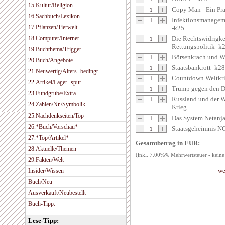
15.Kultur/Religion
Copy Man - Ein Pr
16.Sachbuch/Lexikon
Infektionsmanageme
17.Pflanzen/Tierwelt
-k25
18.Computer/Internet
Die Rechtswidrigke
Rettungspolitik -k
19.Buchthema/Trigger
Börsenkrach und We
20.Buch/Angebote
Staatsbankrott -k28
21.Neuwertig/Alters- bedingt
Countdown Weltkri
22.Artikel/Lager- spur
Trump gegen den D
23.Fundgrube/Extra
Russland und der 
24.Zahlen/Nr./Symbolik
Krieg
25.Nachdenkseiten/Top
Das System Netanj
26.*Buch/Vorschau*
Staatsgeheimnis N
27.*Top/Artikel*
Gesamtbetrag in EUR:
28.Aktuelle/Themen
(inkl. 7.00%% Mehrwertsteuer - keine
29.Fakten/Welt
we
Insider/Wissen
Buch/Neu
Ausverkauft/Neubestellt
Buch-Tipp:
Lese-Tipp: