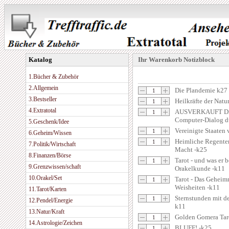
Katalog
Ihr Warenkorb Notizblock
1.Bücher & Zubehör
2.Allgemein
Die Plandemie k27
3.Bestseller
Heilkräfte der Natu
4.Extratotal
AUSVERKAUFT Die 
Computer-Dialog du
5.Geschenk/Idee
Vereinigte Staaten
6.Geheim/Wissen
Heimliche Regenten
7.Politik/Wirtschaft
Macht -k25
8.Finanzen/Börse
Tarot - und was er 
9.Grenzwissen/schaft
Orakelkunde -k11
10.Orakel/Set
Tarot - Das Geheimn
Weisheiten -k11
11.Tarot/Karten
Sternstunden mit d
12.Pendel/Energie
k11
13.Natur/Kraft
Golden Gomera Tar
14.Astrologie/Zeichen
BLUFF! -k25