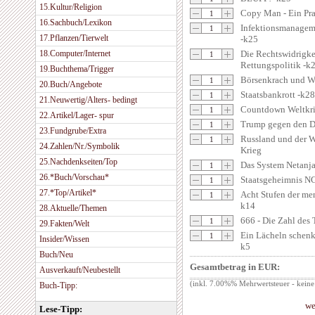
15.Kultur/Religion
Copy Man - Ein Pr
16.Sachbuch/Lexikon
Infektionsmanageme
17.Pflanzen/Tierwelt
-k25
18.Computer/Internet
Die Rechtswidrigke
Rettungspolitik -k
19.Buchthema/Trigger
Börsenkrach und We
20.Buch/Angebote
Staatsbankrott -k28
21.Neuwertig/Alters- bedingt
Countdown Weltkri
22.Artikel/Lager- spur
Trump gegen den D
23.Fundgrube/Extra
Russland und der 
24.Zahlen/Nr./Symbolik
Krieg
25.Nachdenkseiten/Top
Das System Netanj
26.*Buch/Vorschau*
Staatsgeheimnis N
27.*Top/Artikel*
Acht Stufen der me
k14
28.Aktuelle/Themen
666 - Die Zahl de
29.Fakten/Welt
Ein Lächeln schenk
Insider/Wissen
k5
Buch/Neu
Gesamtbetrag in EUR:
Ausverkauft/Neubestellt
(inkl. 7.00%% Mehrwertsteuer - keine
Buch-Tipp:
we
Lese-Tipp: