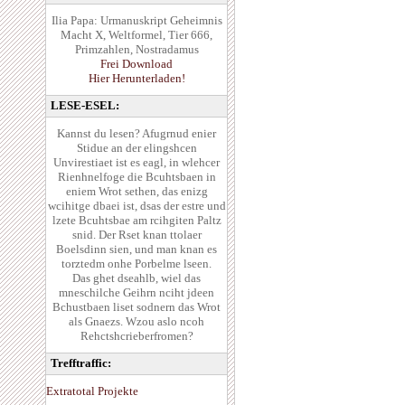
Ilia Papa: Urmanuskript Geheimnis
Macht X, Weltformel, Tier 666,
Primzahlen, Nostradamus
Frei Download
Hier Herunterladen!
LESE-ESEL:
Kannst du lesen? Afugrnud enier
Stidue an der elingshcen
Unvirestiaet ist es eagl, in wlehcer
Rienhnelfoge die Bcuhtsbaen in
eniem Wrot sethen, das enizg
wcihitge dbaei ist, dsas der estre und
lzete Bcuhtsbae am rcihgiten Paltz
snid. Der Rset knan ttolaer
Boelsdinn sien, und man knan es
torztedm onhe Porbelme lseen.
Das ghet dseahlb, wiel das
mneschilche Geihrn nciht jdeen
Bchustbaen liset sodnern das Wrot
als Gnaezs. Wzou aslo ncoh
Rehctshcrieberfromen?
Trefftraffic:
Extratotal Projekte