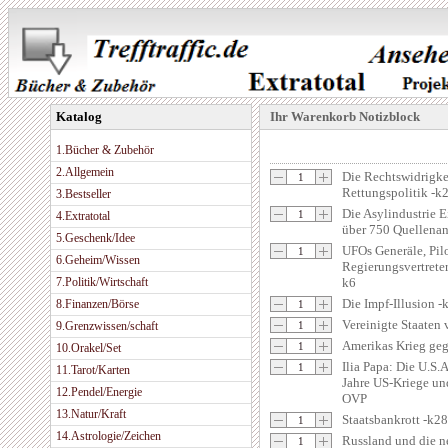
Katalog
Ihr Warenkorb Notizblock
1.Bücher & Zubehör
2.Allgemein
Die Rechtswidrigke
Rettungspolitik -k
3.Bestseller
Die Asylindustrie E
4.Extratotal
über 750 Quellenan
5.Geschenk/Idee
UFOs Generäle, Pil
6.Geheim/Wissen
Regierungsvertrete
7.Politik/Wirtschaft
k6
Die Impf-Illusion -
8.Finanzen/Börse
Vereinigte Staaten
9.Grenzwissen/schaft
Amerikas Krieg geg
10.Orakel/Set
Ilia Papa: Die U.S.A
11.Tarot/Karten
Jahre US-Kriege un
12.Pendel/Energie
OVP
13.Natur/Kraft
Staatsbankrott -k28
14.Astrologie/Zeichen
Russland und die n