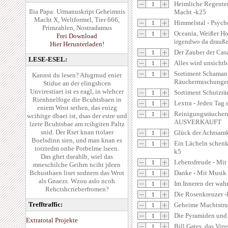
Heimliche Regenten
Ilia Papa: Urmanuskript Geheimnis
Macht -k25
Macht X, Weltformel, Tier 666,
Himmelstal - Psycho
Primzahlen, Nostradamus
Oceania, Weißer Hor
Frei Download
irgendwo da drauße
Hier Herunterladen!
Der Zauber der Casa
LESE-ESEL:
Alles wird unsichtb
Sortiment Schaman
Kannst du lesen? Afugrnud enier
Räuchermischunge
Stidue an der elingshcen
Unvirestiaet ist es eagl, in wlehcer
Sortiment Schutzrä
Rienhnelfoge die Bcuhtsbaen in
Lextra - Jeden Tag 
eniem Wrot sethen, das enizg
Reinigungsräucher
wcihitge dbaei ist, dsas der estre und
AUSVERKAUFT
lzete Bcuhtsbae am rcihgiten Paltz
snid. Der Rset knan ttolaer
Glück der Achtsamk
Boelsdinn sien, und man knan es
Ein Lächeln schenk
torztedm onhe Porbelme lseen.
k5
Das ghet dseahlb, wiel das
Lebensfreude - Mi
mneschilche Geihrn nciht jdeen
Bchustbaen liset sodnern das Wrot
Danke - Mit Musik
als Gnaezs. Wzou aslo ncoh
Im Inneren der wah
Rehctshcrieberfromen?
Die Rosenkreuzer -
Trefftraffic:
Geheime Machtstru
Die Pyramiden und 
Extratotal Projekte
Bill Gates, das Vir