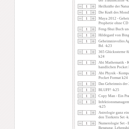
der Traumschiffe -
Heilkräfte der Natu
Die Kraft des Mond
Maya 2012 - Gehei
Prophetie ohne CD
Feng-Shui Buch un
Hildegard von Bing
Geheimnisvolles Ag
Bd. -k23
365 Glückssterne fü
k24
Abi Mathematik - 
handlichen Pocket
Abi Physik - Komp
Pocket Format k24
Das Geheimnis der
BLUFF! -k25
Copy Man - Ein Pr
Infektionsmanageme
-k25
Astrologie ganz ein
den Tierkreis Set -
Numerologie Set - B
Beratung, Lebenshi