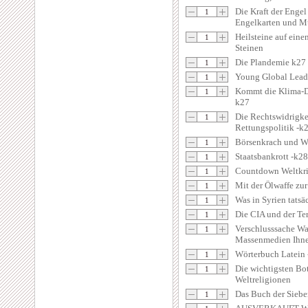
Die Kraft der Engel
Engelkarten und M
Heilsteine auf eine
Steinen
Die Plandemie k27
Young Global Lea
Kommt die Klima-D
k27
Die Rechtswidrigke
Rettungspolitik -k
Börsenkrach und We
Staatsbankrott -k28
Countdown Weltkri
Mit der Ölwaffe zu
Was in Syrien tatsä
Die CIA und der Ter
Verschlusssache Wa
Massenmedien Ihne
Wörterbuch Latein 
Die wichtigsten Bot
Weltreligionen
Das Buch der Sieb