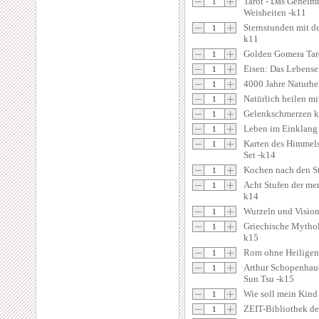
Tarot - Das Geheimn
Weisheiten -k11
Sternstunden mit d
k11
Golden Gomera Tar
Eisen: Das Lebens
4000 Jahre Naturh
Natürlich heilen m
Gelenkschmerzen 
Leben im Einklang
Karten des Himmels 
Set -k14
Kochen nach den S
Acht Stufen der me
k14
Wurzeln und Visio
Griechische Mythol
k15
Rom ohne Heiligen
Arthur Schopenhaue
Sun Tsu -k15
Wie soll mein Kind
ZEIT-Bibliothek d