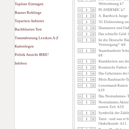
Weltordnung k7
Topliste Eintragen
PLANDEMIC k7
Banner Rohlinge
A. Baerbock Junge 
Topseiten Anbieter
5G Elektrosmog un
Diamanten und Farb
Bachblueten Test
Das schnelle Geld 
Traumdeutung Lexikon A-Z
Ist die Deutsche Ba
Vereinigung? -k8
Kartenlegen
Staatsbankrott Sch
Politik Ansicht IRRE!
k8
Krankheiten aus de
Infobox
Kosmische Farben -
Das Geheimnis der 
Mein Rauhnacht-T
Lenormand-Karten R
k10
Das Nostradamus- 
Nostradamus Aktuel
unsere Zeit -k10
Symbolik der Zahl
Tarot - und was er 
Orakelkunde -k11