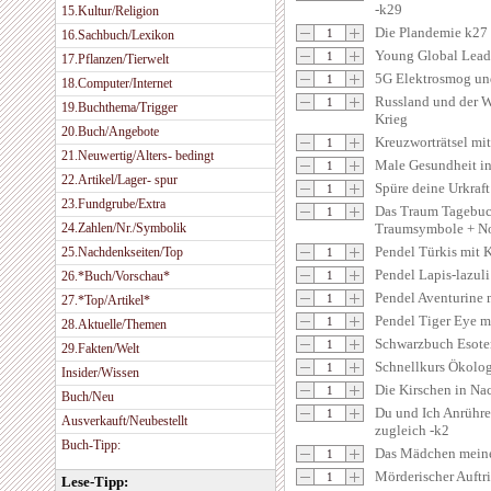
-k29
15.Kultur/Religion
Die Plandemie k27
16.Sachbuch/Lexikon
Young Global Lea
17.Pflanzen/Tierwelt
5G Elektrosmog un
18.Computer/Internet
Russland und der 
19.Buchthema/Trigger
Krieg
20.Buch/Angebote
Kreuzworträtsel mit 
21.Neuwertig/Alters- bedingt
Male Gesundheit in
22.Artikel/Lager- spur
Spüre deine Urkraf
23.Fundgrube/Extra
Das Traum Tagebuc
24.Zahlen/Nr./Symbolik
Traumsymbole + Not
Pendel Türkis mit K
25.Nachdenkseiten/Top
Pendel Lapis-lazuli
26.*Buch/Vorschau*
Pendel Aventurine 
27.*Top/Artikel*
Pendel Tiger Eye m
28.Aktuelle/Themen
Schwarzbuch Esote
29.Fakten/Welt
Schnellkurs Ökolog
Insider/Wissen
Die Kirschen in Na
Buch/Neu
Du und Ich Anrühre
Ausverkauft/Neubestellt
zugleich -k2
Buch-Tipp:
Das Mädchen meine
Mörderischer Auftri
Lese-Tipp: