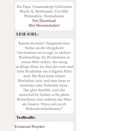
Ilia Papa: Urmanuskript Geheimnis
Macht X, Weltformel, Tier 666,
Primzahlen, Nostradamus
Frei Download
Hier Herunterladen!
LESE-ESEL:
Kannst du lesen? Afugrnud enier
Stidue an der elingshcen
Unvirestiaet ist es eagl, in wlehcer
Rienhnelfoge die Bcuhtsbaen in
eniem Wrot sethen, das enizg
wcihitge dbaei ist, dsas der estre und
lzete Bcuhtsbae am rcihgiten Paltz
snid. Der Rset knan ttolaer
Boelsdinn sien, und man knan es
torztedm onhe Porbelme lseen.
Das ghet dseahlb, wiel das
mneschilche Geihrn nciht jdeen
Bchustbaen liset sodnern das Wrot
als Gnaezs. Wzou aslo ncoh
Rehctshcrieberfromen?
Trefftraffic:
Extratotal Projekte