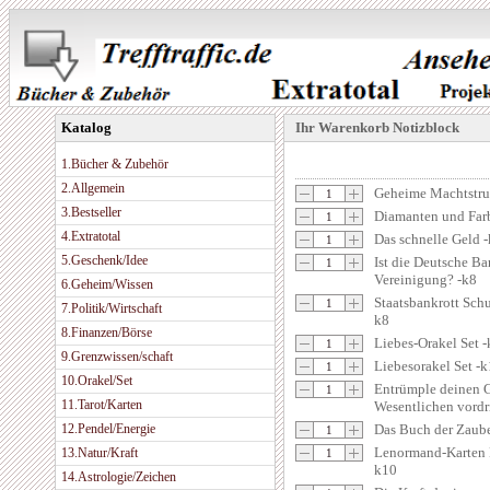
Katalog
Ihr Warenkorb Notizblock
1.Bücher & Zubehör
2.Allgemein
Geheime Machtstru
3.Bestseller
Diamanten und Farb
4.Extratotal
Das schnelle Geld 
5.Geschenk/Idee
Ist die Deutsche Ba
Vereinigung? -k8
6.Geheim/Wissen
Staatsbankrott Sch
7.Politik/Wirtschaft
k8
8.Finanzen/Börse
Liebes-Orakel Set 
9.Grenzwissen/schaft
Liebesorakel Set -
10.Orakel/Set
Entrümple deinen 
11.Tarot/Karten
Wesentlichen vordr
12.Pendel/Energie
Das Buch der Zaub
Lenormand-Karten R
13.Natur/Kraft
k10
14.Astrologie/Zeichen