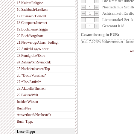
Die Kraft der inner
15.Kultur/Religion
Nostradamus Sibill
16.Sachbuch/Lexikon
Achtsamkeit für di
17.Pflanzen/Tierwelt
Liebesorakel Set -
18.Computer/Internet
Gescannt k18
19.Buchthema/Trigger
Gesamtbetrag in EUR:
20.Buch/Angebote
(inkl. 7.00%% Mehrwertsteuer - keine
21.Neuwertig/Alters- bedingt
22.Artikel/Lager- spur
we
23.Fundgrube/Extra
24.Zahlen/Nr./Symbolik
25.Nachdenkseiten/Top
26.*Buch/Vorschau*
27.*Top/Artikel*
28.Aktuelle/Themen
29.Fakten/Welt
Insider/Wissen
Buch/Neu
Ausverkauft/Neubestellt
Buch-Tipp:
Lese-Tipp: