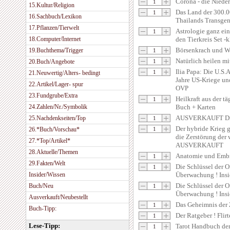
Corona - die Niede
15.Kultur/Religion
Das Land der 300.0
16.Sachbuch/Lexikon
Thailands Transgen
17.Pflanzen/Tierwelt
Astrologie ganz ein
18.Computer/Internet
den Tierkreis Set -
Börsenkrach und We
19.Buchthema/Trigger
Natürlich heilen m
20.Buch/Angebote
Ilia Papa: Die U.S.A
21.Neuwertig/Alters- bedingt
Jahre US-Kriege un
22.Artikel/Lager- spur
OVP
23.Fundgrube/Extra
Heilkraft aus der t
24.Zahlen/Nr./Symbolik
Buch + Karten
AUSVERKAUFT Die 
25.Nachdenkseiten/Top
Der hybride Krieg 
26.*Buch/Vorschau*
die Zerstörung der 
27.*Top/Artikel*
AUSVERKAUFT
28.Aktuelle/Themen
Anatomie und Emb
29.Fakten/Welt
Die Schlüssel der O
Insider/Wissen
Überwachung ! Insi
Die Schlüssel der O
Buch/Neu
Überwachung ! Insi
Ausverkauft/Neubestellt
Das Geheimnis der
Buch-Tipp:
Der Ratgeber ! Fli
Lese-Tipp:
Tarot Handbuch de