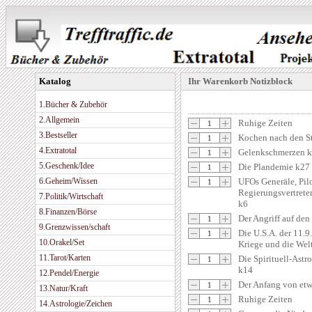
Katalog
Ihr Warenkorb Notizblock
1.Bücher & Zubehör
2.Allgemein
Ruhige Zeiten
3.Bestseller
Kochen nach den S
4.Extratotal
Gelenkschmerzen 
5.Geschenk/Idee
Die Plandemie k27
6.Geheim/Wissen
UFOs Generäle, Pil
Regierungsvertrete
7.Politik/Wirtschaft
k6
8.Finanzen/Börse
Der Angriff auf den
9.Grenzwissen/schaft
Die U.S.A. der 11.9
10.Orakel/Set
Kriege und die Welt
11.Tarot/Karten
Die Spirituell-Astr
k14
12.Pendel/Energie
Der Anfang von et
13.Natur/Kraft
Ruhige Zeiten
14.Astrologie/Zeichen