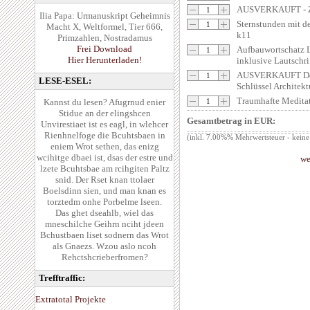
AUSVERKAUFT - Ze
Ilia Papa: Urmanuskript Geheimnis
Sternstunden mit d
Macht X, Weltformel, Tier 666,
k11
Primzahlen, Nostradamus
Frei Download
Aufbauwortschatz L
Hier Herunterladen!
inklusive Lautschri
AUSVERKAUFT Der 
LESE-ESEL:
Schlüssel Architekt
Traumhafte Medi
Kannst du lesen? Afugrnud enier
Stidue an der elingshcen
Gesamtbetrag in EUR:
Unvirestiaet ist es eagl, in wlehcer
Rienhnelfoge die Bcuhtsbaen in
(inkl. 7.00%% Mehrwertsteuer - keine
eniem Wrot sethen, das enizg
wcihitge dbaei ist, dsas der estre und
we
lzete Bcuhtsbae am rcihgiten Paltz
snid. Der Rset knan ttolaer
Boelsdinn sien, und man knan es
torztedm onhe Porbelme lseen.
Das ghet dseahlb, wiel das
mneschilche Geihrn nciht jdeen
Bchustbaen liset sodnern das Wrot
als Gnaezs. Wzou aslo ncoh
Rehctshcrieberfromen?
Trefftraffic:
Extratotal Projekte