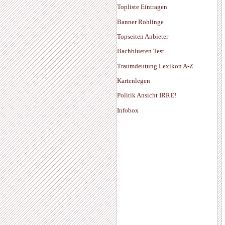
Topliste Eintragen
Banner Rohlinge
Topseiten Anbieter
Bachblueten Test
Traumdeutung Lexikon A-Z
Kartenlegen
Politik Ansicht IRRE!
Infobox