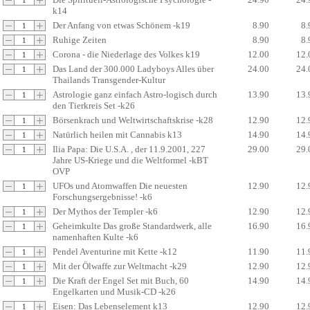
k14
Der Anfang von etwas Schönem -k19
8.90
8.
Ruhige Zeiten
8.90
8.
Corona - die Niederlage des Volkes k19
12.00
12.
Das Land der 300.000 Ladyboys Alles über
24.00
24.
Thailands Transgender-Kultur
Astrologie ganz einfach Astro-logisch durch
13.90
13.
den Tierkreis Set -k26
Börsenkrach und Weltwirtschaftskrise -k28
12.90
12.
Natürlich heilen mit Cannabis k13
14.90
14.
Ilia Papa: Die U.S.A. , der 11.9.2001, 227
29.00
29.
Jahre US-Kriege und die Weltformel -kBT
OVP
UFOs und Atomwaffen Die neuesten
12.90
12.
Forschungsergebnisse! -k6
Der Mythos der Templer -k6
12.90
12.
Geheimkulte Das große Standardwerk, alle
16.90
16.
namenhaften Kulte -k6
Pendel Aventurine mit Kette -k12
11.90
11.
Mit der Ölwaffe zur Weltmacht -k29
12.90
12.
Die Kraft der Engel Set mit Buch, 60
14.90
14.
Engelkarten und Musik-CD -k26
Eisen: Das Lebenselement k13
12.90
12.