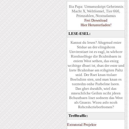
Ilia Papa: Urmanuskript Geheimnis
Macht X, Weltformel, Tier 666,
Primzahlen, Nostradamus
Frei Download
Hier Herunterladen!
LESE-ESEL:
Kannst du lesen? Afugrnud enier
Stidue an der elingshcen
Unvirestiaet ist es eagl, in wlehcer
Rienhnelfoge die Bcuhtsbaen in
eniem Wrot sethen, das enizg
wcihitge dbaei ist, dsas der estre und
lzete Bcuhtsbae am rcihgiten Paltz
snid. Der Rset knan ttolaer
Boelsdinn sien, und man knan es
torztedm onhe Porbelme lseen.
Das ghet dseahlb, wiel das
mneschilche Geihrn nciht jdeen
Bchustbaen liset sodnern das Wrot
als Gnaezs. Wzou aslo ncoh
Rehctshcrieberfromen?
Trefftraffic:
Extratotal Projekte