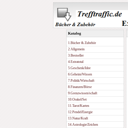
Katalog
1.Bücher & Zubehör
2.Allgemein
3.Bestseller
4.Extratotal
5.Geschenk/Idee
6.Geheim/Wissen
7.Politik/Wirtschaft
8.Finanzen/Börse
9.Grenzwissen/schaft
10.Orakel/Set
11.Tarot/Karten
12.Pendel/Energie
13.Natur/Kraft
14.Astrologie/Zeichen