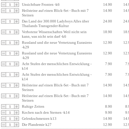
Unsichtbare Fronten -k6
14.90
14.
Heilsteine auf einen Blick-Set - Buch mit 7
14.90
14.
Steinen
Das Land der 300.000 Ladyboys Alles über
24.00
24.
Thailands Transgender-Kultur
Verbotene Wissenschaften Weil nicht sein
18.90
18.
kann, was nicht sein darf -k6
Russland und die neue Vernetzung Eurasiens
12.90
12.
-k29
Russland und die neue Vernetzung Eurasiens
12.90
12.
-k29
Acht Stufen der menschlichen Entwicklung -
7.90
7.
k14
Acht Stufen der menschlichen Entwicklung -
7.90
7.
k14
Heilsteine auf einen Blick-Set - Buch mit 7
14.90
14.
Steinen
Heilsteine auf einen Blick-Set - Buch mit 7
14.90
14.
Steinen
Ruhige Zeiten
8.90
8.
Kochen nach den Sternen -k14
9.90
9.
Gelenkschmerzen k13
14.90
14.
Die Plandemie k27
12.90
12.