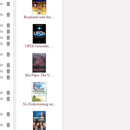
90
90
Russland und der ...
90
90
00
00
UFOs Generäle, ...
90
90
90
Ilia Papa: Die U....
00
90
00
5G Elektrosmog un...
90
90