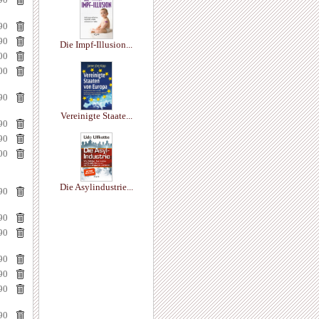
90
90
Die Impf-Illusion...
00
00
90
Vereinigte Staate...
90
90
00
Die Asylindustrie...
90
90
90
90
90
90
90