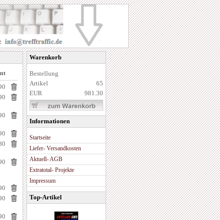
Warenkorb
mt
Bestellung
Artikel
65
90
EUR
981.30
90
90
Informationen
90
Startseite
80
Liefer- Versandkosten
Aktuell- AGB
90
Extratotal- Projekte
Impressum
90
Top-Artikel
90
90