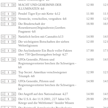
MACHT UND GEHEIMNIS DER
12.90
12.
ILLUMINATEN -k6
Pendel Tiger Eye mit Kette -k12
11.90
11.
Versteckt, verschollen, vergraben -k6
12.90
12.
Die Bruderschaft der
16.90
16.
Rosenkreuzer,Originaltexte,Goethes
Fragment -k6
Natürlich heilen mit Cannabis k13
14.90
14.
Die wichtigsten Botschaften der sieben
12.00
12.
Weltreligionen
Die Asylindustrie Ein Buch voller Fakten
17.90
17.
über 750 Quellenangaben belegt -k27
UFOs Generäle, Piloten und
14.90
14.
Regierungsvertreter brechen ihr Schweigen -
k6
Top Secret: Amerikas verschwiegener
12.90
12.
Triumph -k6
UFOs Generäle, Piloten und
14.90
14.
Regierungsvertreter brechen ihr Schweigen -
k6
Der Angriff auf den Nationalstaat -k27
14.90
14.
Die U.S.A. der 11.9.2001, 227 Jahre US-
29.90
29.
Kriege und die Weltformel ! Insider Wissen
Die Spirituell-Astrologische Psychologie -
24.90
24.