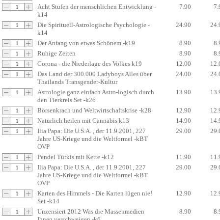
Acht Stufen der menschlichen Entwicklung -
7.90
7.
k14
Die Spirituell-Astrologische Psychologie -
24.90
24.
k14
Der Anfang von etwas Schönem -k19
8.90
8.
Ruhige Zeiten
8.90
8.
Corona - die Niederlage des Volkes k19
12.00
12.
Das Land der 300.000 Ladyboys Alles über
24.00
24.
Thailands Transgender-Kultur
Astrologie ganz einfach Astro-logisch durch
13.90
13.
den Tierkreis Set -k26
Börsenkrach und Weltwirtschaftskrise -k28
12.90
12.
Natürlich heilen mit Cannabis k13
14.90
14.
Ilia Papa: Die U.S.A. , der 11.9.2001, 227
29.00
29.
Jahre US-Kriege und die Weltformel -kBT
OVP
Pendel Türkis mit Kette -k12
11.90
11.
Ilia Papa: Die U.S.A. , der 11.9.2001, 227
29.00
29.
Jahre US-Kriege und die Weltformel -kBT
OVP
Karten des Himmels - Die Karten lügen nie!
12.90
12.
Set -k14
Unzensiert 2012 Was die Massenmedien
8.90
8.
Ihnen verschweigen -k6