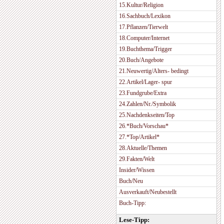
15.Kultur/Religion
16.Sachbuch/Lexikon
17.Pflanzen/Tierwelt
18.Computer/Internet
19.Buchthema/Trigger
20.Buch/Angebote
21.Neuwertig/Alters- bedingt
22.Artikel/Lager- spur
23.Fundgrube/Extra
24.Zahlen/Nr./Symbolik
25.Nachdenkseiten/Top
26.*Buch/Vorschau*
27.*Top/Artikel*
28.Aktuelle/Themen
29.Fakten/Welt
Insider/Wissen
Buch/Neu
Ausverkauft/Neubestellt
Buch-Tipp:
Lese-Tipp: