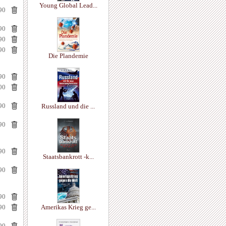
Young Global Lead...
90
90
90
90
Die Plandemie
90
00
90
Russland und die ...
90
90
Staatsbankrott -k...
90
90
90
Amerikas Krieg ge...
90