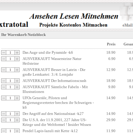
Ihr Warenkorb Notizblock
Preis
Gesa
Das Auge und die Pyramide -k6
18.90
18.
AUSVERKAUFT Wassersteine Natur
6.90
6.
Heilsteine
AUSVERKAUFT Besser in Latein - Die
12.90
12.
große Lernkartei: 3./4. Lernjahr
AUSVERKAUFT Der Informationscrash
18.90
18.
AUSVERKAUFT Sämtliche Fabeln - Mit
9.80
9.
Illustrationen
UFOs Generäle, Piloten und
14.90
14.
Regierungsvertreter brechen ihr Schweigen -
k6
Der Angriff auf den Nationalstaat -k27
14.90
14.
Die U.S.A. der 11.9.2001, 227 Jahre US-
29.90
29.
Kriege und die Weltformel ! Insider Wissen
Pendel Lapis-lazuli mit Kette -k12
11.90
11.