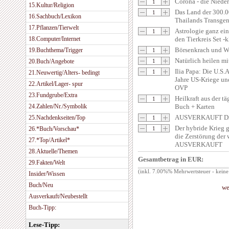
Corona - die Niede
15.Kultur/Religion
Das Land der 300.0
16.Sachbuch/Lexikon
Thailands Transgen
17.Pflanzen/Tierwelt
Astrologie ganz ein
18.Computer/Internet
den Tierkreis Set -
Börsenkrach und We
19.Buchthema/Trigger
Natürlich heilen m
20.Buch/Angebote
Ilia Papa: Die U.S.A
21.Neuwertig/Alters- bedingt
Jahre US-Kriege un
22.Artikel/Lager- spur
OVP
23.Fundgrube/Extra
Heilkraft aus der t
24.Zahlen/Nr./Symbolik
Buch + Karten
AUSVERKAUFT Die 
25.Nachdenkseiten/Top
Der hybride Krieg 
26.*Buch/Vorschau*
die Zerstörung der 
27.*Top/Artikel*
AUSVERKAUFT
28.Aktuelle/Themen
Gesamtbetrag in EUR:
29.Fakten/Welt
(inkl. 7.00%% Mehrwertsteuer - keine
Insider/Wissen
Buch/Neu
we
Ausverkauft/Neubestellt
Buch-Tipp:
Lese-Tipp: