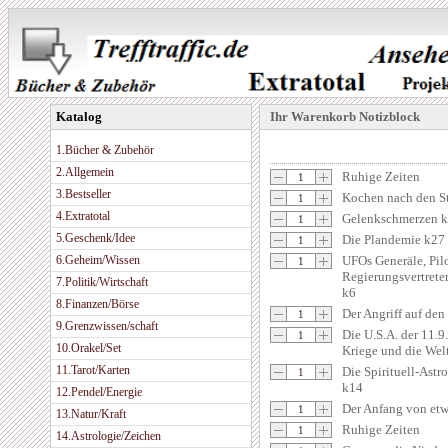
Katalog
Ihr Warenkorb Notizblock
1.Bücher & Zubehör
2.Allgemein
Ruhige Zeiten
3.Bestseller
Kochen nach den S
4.Extratotal
Gelenkschmerzen 
5.Geschenk/Idee
Die Plandemie k27
6.Geheim/Wissen
UFOs Generäle, Pil
Regierungsvertrete
7.Politik/Wirtschaft
k6
8.Finanzen/Börse
Der Angriff auf den
9.Grenzwissen/schaft
Die U.S.A. der 11.9
10.Orakel/Set
Kriege und die Welt
11.Tarot/Karten
Die Spirituell-Astr
k14
12.Pendel/Energie
Der Anfang von et
13.Natur/Kraft
Ruhige Zeiten
14.Astrologie/Zeichen