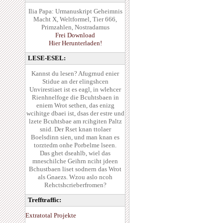
Ilia Papa: Urmanuskript Geheimnis
Macht X, Weltformel, Tier 666,
Primzahlen, Nostradamus
Frei Download
Hier Herunterladen!
LESE-ESEL:
Kannst du lesen? Afugrnud enier
Stidue an der elingshcen
Unvirestiaet ist es eagl, in wlehcer
Rienhnelfoge die Bcuhtsbaen in
eniem Wrot sethen, das enizg
wcihitge dbaei ist, dsas der estre und
lzete Bcuhtsbae am rcihgiten Paltz
snid. Der Rset knan ttolaer
Boelsdinn sien, und man knan es
torztedm onhe Porbelme lseen.
Das ghet dseahlb, wiel das
mneschilche Geihrn nciht jdeen
Bchustbaen liset sodnern das Wrot
als Gnaezs. Wzou aslo ncoh
Rehctshcrieberfromen?
Trefftraffic:
Extratotal Projekte