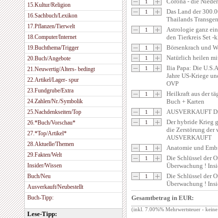
Corona - die Niede
15.Kultur/Religion
Das Land der 300.0
16.Sachbuch/Lexikon
Thailands Transgen
17.Pflanzen/Tierwelt
Astrologie ganz ein
18.Computer/Internet
den Tierkreis Set -
Börsenkrach und We
19.Buchthema/Trigger
Natürlich heilen m
20.Buch/Angebote
Ilia Papa: Die U.S.A
21.Neuwertig/Alters- bedingt
Jahre US-Kriege un
22.Artikel/Lager- spur
OVP
23.Fundgrube/Extra
Heilkraft aus der t
24.Zahlen/Nr./Symbolik
Buch + Karten
AUSVERKAUFT Die 
25.Nachdenkseiten/Top
Der hybride Krieg 
26.*Buch/Vorschau*
die Zerstörung der 
27.*Top/Artikel*
AUSVERKAUFT
28.Aktuelle/Themen
Anatomie und Emb
29.Fakten/Welt
Die Schlüssel der O
Insider/Wissen
Überwachung ! Insi
Die Schlüssel der O
Buch/Neu
Überwachung ! Insi
Ausverkauft/Neubestellt
Buch-Tipp:
Gesamtbetrag in EUR:
(inkl. 7.00%% Mehrwertsteuer - keine
Lese-Tipp: