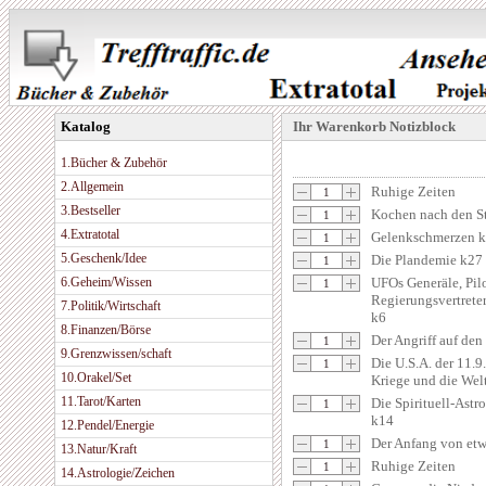
Katalog
Ihr Warenkorb Notizblock
1.Bücher & Zubehör
2.Allgemein
Ruhige Zeiten
3.Bestseller
Kochen nach den S
4.Extratotal
Gelenkschmerzen 
5.Geschenk/Idee
Die Plandemie k27
6.Geheim/Wissen
UFOs Generäle, Pil
Regierungsvertrete
7.Politik/Wirtschaft
k6
8.Finanzen/Börse
Der Angriff auf den
9.Grenzwissen/schaft
Die U.S.A. der 11.9
10.Orakel/Set
Kriege und die Welt
11.Tarot/Karten
Die Spirituell-Astr
k14
12.Pendel/Energie
Der Anfang von et
13.Natur/Kraft
Ruhige Zeiten
14.Astrologie/Zeichen