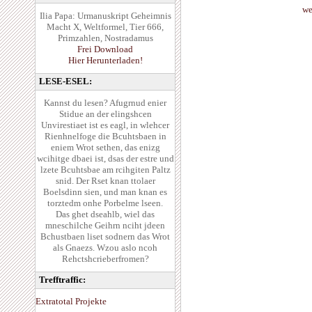
we
Ilia Papa: Urmanuskript Geheimnis
Macht X, Weltformel, Tier 666,
Primzahlen, Nostradamus
Frei Download
Hier Herunterladen!
LESE-ESEL:
Kannst du lesen? Afugrnud enier
Stidue an der elingshcen
Unvirestiaet ist es eagl, in wlehcer
Rienhnelfoge die Bcuhtsbaen in
eniem Wrot sethen, das enizg
wcihitge dbaei ist, dsas der estre und
lzete Bcuhtsbae am rcihgiten Paltz
snid. Der Rset knan ttolaer
Boelsdinn sien, und man knan es
torztedm onhe Porbelme lseen.
Das ghet dseahlb, wiel das
mneschilche Geihrn nciht jdeen
Bchustbaen liset sodnern das Wrot
als Gnaezs. Wzou aslo ncoh
Rehctshcrieberfromen?
Trefftraffic:
Extratotal Projekte