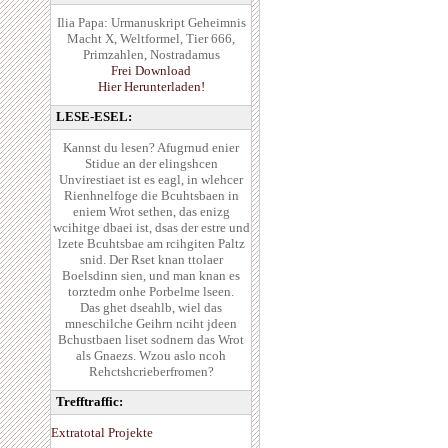
Ilia Papa: Urmanuskript Geheimnis
Macht X, Weltformel, Tier 666,
Primzahlen, Nostradamus
Frei Download
Hier Herunterladen!
LESE-ESEL:
Kannst du lesen? Afugrnud enier
Stidue an der elingshcen
Unvirestiaet ist es eagl, in wlehcer
Rienhnelfoge die Bcuhtsbaen in
eniem Wrot sethen, das enizg
wcihitge dbaei ist, dsas der estre und
lzete Bcuhtsbae am rcihgiten Paltz
snid. Der Rset knan ttolaer
Boelsdinn sien, und man knan es
torztedm onhe Porbelme lseen.
Das ghet dseahlb, wiel das
mneschilche Geihrn nciht jdeen
Bchustbaen liset sodnern das Wrot
als Gnaezs. Wzou aslo ncoh
Rehctshcrieberfromen?
Trefftraffic:
Extratotal Projekte