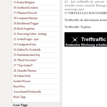
§3. Auf trefftraffic.de privat
15.Kultur/Religion
Anwälte sowie virtuelle Betrugs
16.Sachbuch/Lexikon
unterwegs sind
!!! VIRTUELLES HAUSVERBO
17.Pflanzen/Tierwelt
18.Computer/Internet
Trefftraffic.de übernimmt kein
19.Buchthema/Trigger
Trefftraffic Topliste
20.Buch/Angebote
21.Neuwertig/Alters- bedingt
22.Artikel/Lager- spur
23.Fundgrube/Extra
24.Zahlen/Nr./Symbolik
25.Nachdenkseiten/Top
26.*Buch/Vorschau*
27.*Top/Artikel*
28.Aktuelle/Themen
29.Fakten/Welt
Insider/Wissen
Buch/Neu
Ausverkauft/Neubestellt
Buch-Tipp:
Lese-Tipp: