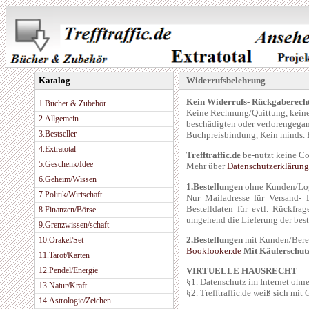
Katalog
Widerrufsbelehrung
Kein Widerrufs- Rückgaberecht
1.Bücher & Zubehör
Keine Rechnung/Quittung, keine 
2.Allgemein
beschädigten oder verlorengega
3.Bestseller
Buchpreisbindung, Kein minds. B
4.Extratotal
Trefftraffic.de
be-nutzt keine Co
5.Geschenk/Idee
Mehr über
Datenschutzerklärun
6.Geheim/Wissen
1.Bestellungen
ohne Kunden/Log
7.Politik/Wirtschaft
Nur Mailadresse für Versand- 
Bestelldaten für evtl. Rückfra
8.Finanzen/Börse
umgehend die Lieferung der beste
9.Grenzwissen/schaft
2.Bestellungen
mit Kunden/Bere
10.Orakel/Set
Booklooker.de
Mit Käuferschut
11.Tarot/Karten
12.Pendel/Energie
VIRTUELLE HAUSRECHT
§1. Datenschutz im Internet ohne
13.Natur/Kraft
§2. Trefftraffic.de weiß sich mit
14.Astrologie/Zeichen