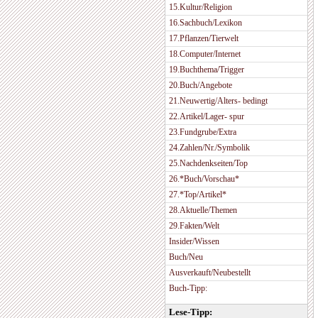
15.Kultur/Religion
16.Sachbuch/Lexikon
17.Pflanzen/Tierwelt
18.Computer/Internet
19.Buchthema/Trigger
20.Buch/Angebote
21.Neuwertig/Alters- bedingt
22.Artikel/Lager- spur
23.Fundgrube/Extra
24.Zahlen/Nr./Symbolik
25.Nachdenkseiten/Top
26.*Buch/Vorschau*
27.*Top/Artikel*
28.Aktuelle/Themen
29.Fakten/Welt
Insider/Wissen
Buch/Neu
Ausverkauft/Neubestellt
Buch-Tipp:
Lese-Tipp: