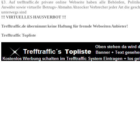
§3. Auf trefftraffic.de private online Webseite haben alle Behörden, Politi
Anwälte sowie virtuelle Betrugs- Abmahn Abzocker Verbrecher jeder Art die gesch
unterwegs sind
!!! VIRTUELLES HAUSVERBOT !!!
Trefftraffic.de übernimmt keine Haftung für fremde Webseiten Anbieter!
Trefftraffic Topliste