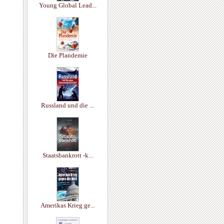
Young Global Lead...
Die Plandemie
Russland und die ...
Staatsbankrott -k...
Amerikas Krieg ge...