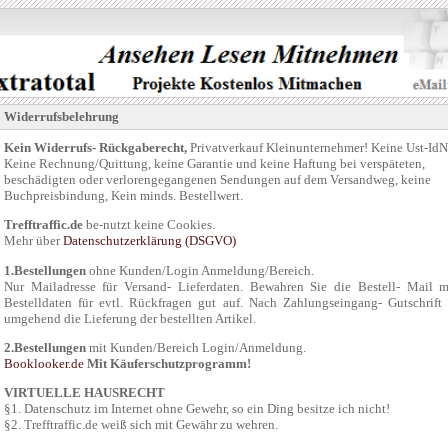
Widerrufsbelehrung
Kein Widerrufs- Rückgaberecht,
Privatverkauf Kleinunternehmer! Keine Ust-IdN
Keine Rechnung/Quittung, keine Garantie und keine Haftung bei verspäteten,
beschädigten oder verlorengegangenen Sendungen auf dem Versandweg, keine
Buchpreisbindung, Kein minds. Bestellwert.
Trefftraffic.de
be-nutzt keine Cookies.
Mehr über
Datenschutzerklärung (DSGVO)
1.Bestellungen
ohne Kunden/Login Anmeldung/Bereich.
Nur Mailadresse für Versand- Lieferdaten. Bewahren Sie die Bestell- Mail m
Bestelldaten für evtl. Rückfragen gut auf. Nach Zahlungseingang- Gutschrift 
umgehend die Lieferung der bestellten Artikel.
2.Bestellungen
mit Kunden/Bereich Login/Anmeldung.
Booklooker.de
Mit Käuferschutz­programm!
VIRTUELLE HAUSRECHT
§1. Datenschutz im Internet ohne Gewehr, so ein Ding besitze ich nicht!
§2. Trefftraffic.de weiß sich mit Gewähr zu wehren.