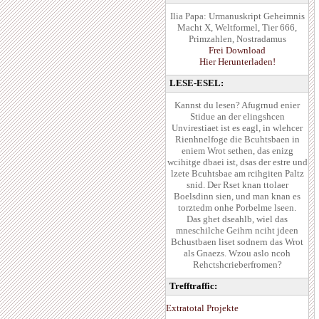
Ilia Papa: Urmanuskript Geheimnis
Macht X, Weltformel, Tier 666,
Primzahlen, Nostradamus
Frei Download
Hier Herunterladen!
LESE-ESEL:
Kannst du lesen? Afugrnud enier
Stidue an der elingshcen
Unvirestiaet ist es eagl, in wlehcer
Rienhnelfoge die Bcuhtsbaen in
eniem Wrot sethen, das enizg
wcihitge dbaei ist, dsas der estre und
lzete Bcuhtsbae am rcihgiten Paltz
snid. Der Rset knan ttolaer
Boelsdinn sien, und man knan es
torztedm onhe Porbelme lseen.
Das ghet dseahlb, wiel das
mneschilche Geihrn nciht jdeen
Bchustbaen liset sodnern das Wrot
als Gnaezs. Wzou aslo ncoh
Rehctshcrieberfromen?
Trefftraffic:
Extratotal Projekte