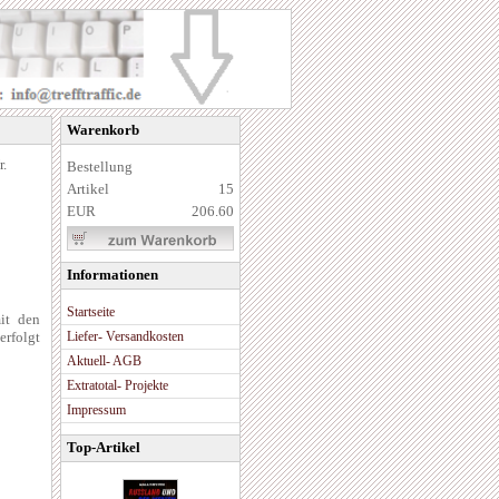
Warenkorb
r.
Bestellung
Artikel
15
EUR
206.60
Informationen
Startseite
it den
erfolgt
Liefer- Versandkosten
Aktuell- AGB
Extratotal- Projekte
Impressum
Top-Artikel