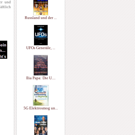
ker und
äftlich
Russland und der ...
UFOs Generäle, ...
Ilia Papa: Die U....
5G Elektrosmog un...