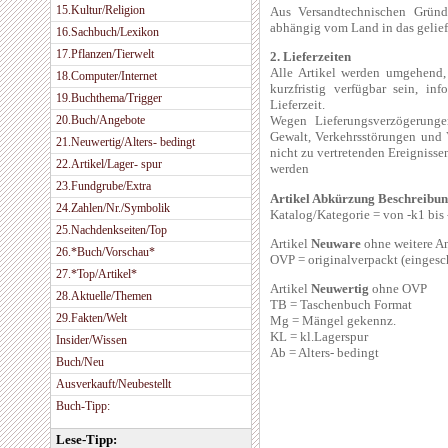
15.Kultur/Religion
Aus Versandtechnischen Gründ
abhängig vom Land in das geliefe
16.Sachbuch/Lexikon
17.Pflanzen/Tierwelt
2. Lieferzeiten
Alle Artikel werden umgehend, s
18.Computer/Internet
kurzfristig verfügbar sein, in
19.Buchthema/Trigger
Lieferzeit.
20.Buch/Angebote
Wegen Lieferungsverzögerung
Gewalt, Verkehrsstörungen und
21.Neuwertig/Alters- bedingt
nicht zu vertretenden Ereigniss
22.Artikel/Lager- spur
werden
23.Fundgrube/Extra
Artikel Abkürzung Beschreibu
24.Zahlen/Nr./Symbolik
Katalog/Kategorie = von -k1 bis
25.Nachdenkseiten/Top
Artikel
Neuware
ohne weitere A
26.*Buch/Vorschau*
OVP = originalverpackt (eingesc
27.*Top/Artikel*
Artikel
Neuwertig
ohne OVP
28.Aktuelle/Themen
TB = Taschenbuch Format
29.Fakten/Welt
Mg = Mängel gekennz.
KL = kl.Lagerspur
Insider/Wissen
Ab = Alters- bedingt
Buch/Neu
Ausverkauft/Neubestellt
Buch-Tipp:
Lese-Tipp: