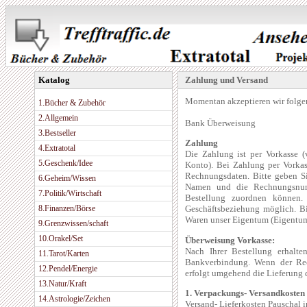
Katalog
Zahlung und Versand
Momentan akzeptieren wir folge
1.Bücher & Zubehör
2.Allgemein
Bank Überweisung
3.Bestseller
Zahlung
4.Extratotal
Die Zahlung ist per Vorkasse (
5.Geschenk/Idee
Konto). Bei Zahlung per Vorkas
Rechnungsdaten. Bitte geben S
6.Geheim/Wissen
Namen und die Rechnungsnum
7.Politik/Wirtschaft
Bestellung zuordnen können.
8.Finanzen/Börse
Geschäftsbeziehung möglich. Bi
Waren unser Eigentum (Eigentum
9.Grenzwissen/schaft
10.Orakel/Set
Überweisung Vorkasse:
Nach Ihrer Bestellung erhalte
11.Tarot/Karten
Bankverbindung. Wenn der Rec
12.Pendel/Energie
erfolgt umgehend die Lieferung de
13.Natur/Kraft
1. Verpackungs- Versandkosten 
14.Astrologie/Zeichen
Versand- Lieferkosten Pauschal i