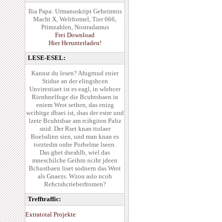
Ilia Papa: Urmanuskript Geheimnis
Macht X, Weltformel, Tier 666,
Primzahlen, Nostradamus
Frei Download
Hier Herunterladen!
LESE-ESEL:
Kannst du lesen? Afugrnud enier
Stidue an der elingshcen
Unvirestiaet ist es eagl, in wlehcer
Rienhnelfoge die Bcuhtsbaen in
eniem Wrot sethen, das enizg
wcihitge dbaei ist, dsas der estre und
lzete Bcuhtsbae am rcihgiten Paltz
snid. Der Rset knan ttolaer
Boelsdinn sien, und man knan es
torztedm onhe Porbelme lseen.
Das ghet dseahlb, wiel das
mneschilche Geihrn nciht jdeen
Bchustbaen liset sodnern das Wrot
als Gnaezs. Wzou aslo ncoh
Rehctshcrieberfromen?
Trefftraffic:
Extratotal Projekte