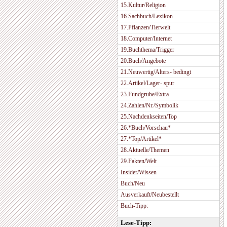
15.Kultur/Religion
16.Sachbuch/Lexikon
17.Pflanzen/Tierwelt
18.Computer/Internet
19.Buchthema/Trigger
20.Buch/Angebote
21.Neuwertig/Alters- bedingt
22.Artikel/Lager- spur
23.Fundgrube/Extra
24.Zahlen/Nr./Symbolik
25.Nachdenkseiten/Top
26.*Buch/Vorschau*
27.*Top/Artikel*
28.Aktuelle/Themen
29.Fakten/Welt
Insider/Wissen
Buch/Neu
Ausverkauft/Neubestellt
Buch-Tipp:
Lese-Tipp: