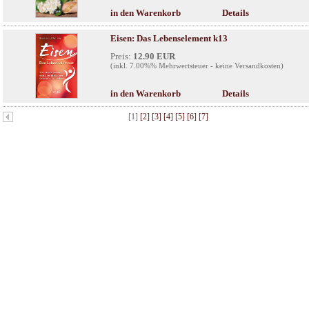
in den Warenkorb
Details
Eisen: Das Lebenselement k13
Preis:
12.90 EUR
(inkl. 7.00%% Mehrwertsteuer - keine Versandkosten)
in den Warenkorb
Details
[1]
[2]
[3]
[4]
[5]
[6]
[7]