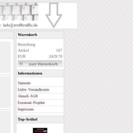
Warenkorb
Bestellung
Artikel
167
EUR
2429.70
Informationen
Startseite
Liefer- Versandkosten
Aktuell- AGB
Extratotal- Projekte
Impressum
Top-Artikel