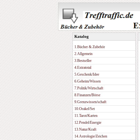
Katalog
1.Bücher & Zubehör
2.Allgemein
3.Bestseller
4.Extratotal
5.Geschenk/Idee
6.Geheim/Wissen
7.Politik/Wirtschaft
8.Finanzen/Börse
9.Grenzwissen/schaft
10.Orakel/Set
11.Tarot/Karten
12.Pendel/Energie
13.Natur/Kraft
14.Astrologie/Zeichen