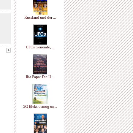
Russland und der ...
UFOs Generäle, ...
Ilia Papa: Die U....
5G Elektrosmog un...