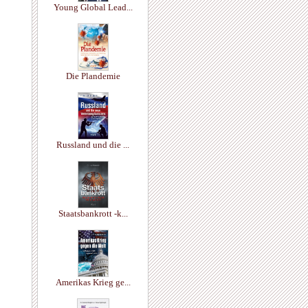
Young Global Lead...
Die Plandemie
Russland und die ...
Staatsbankrott -k...
Amerikas Krieg ge...