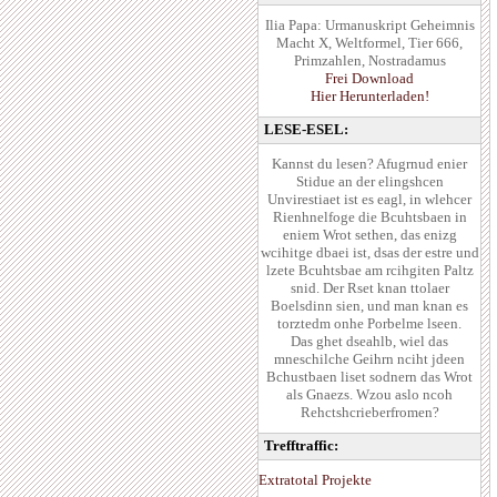
Ilia Papa: Urmanuskript Geheimnis
Macht X, Weltformel, Tier 666,
Primzahlen, Nostradamus
Frei Download
Hier Herunterladen!
LESE-ESEL:
Kannst du lesen? Afugrnud enier
Stidue an der elingshcen
Unvirestiaet ist es eagl, in wlehcer
Rienhnelfoge die Bcuhtsbaen in
eniem Wrot sethen, das enizg
wcihitge dbaei ist, dsas der estre und
lzete Bcuhtsbae am rcihgiten Paltz
snid. Der Rset knan ttolaer
Boelsdinn sien, und man knan es
torztedm onhe Porbelme lseen.
Das ghet dseahlb, wiel das
mneschilche Geihrn nciht jdeen
Bchustbaen liset sodnern das Wrot
als Gnaezs. Wzou aslo ncoh
Rehctshcrieberfromen?
Trefftraffic:
Extratotal Projekte