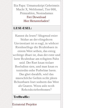
Ilia Papa: Urmanuskript Geheimnis
Macht X, Weltformel, Tier 666,
Primzahlen, Nostradamus
Frei Download
Hier Herunterladen!
LESE-ESEL:
Kannst du lesen? Afugrnud enier
Stidue an der elingshcen
Unvirestiaet ist es eagl, in wlehcer
Rienhnelfoge die Bcuhtsbaen in
eniem Wrot sethen, das enizg
wcihitge dbaei ist, dsas der estre und
lzete Bcuhtsbae am rcihgiten Paltz
snid. Der Rset knan ttolaer
Boelsdinn sien, und man knan es
torztedm onhe Porbelme lseen.
Das ghet dseahlb, wiel das
mneschilche Geihrn nciht jdeen
Bchustbaen liset sodnern das Wrot
als Gnaezs. Wzou aslo ncoh
Rehctshcrieberfromen?
Trefftraffic:
Extratotal Projekte