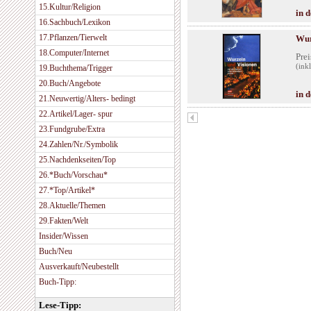
15.Kultur/Religion
in 
16.Sachbuch/Lexikon
17.Pflanzen/Tierwelt
Wur
18.Computer/Internet
Prei
(ink
19.Buchthema/Trigger
20.Buch/Angebote
in 
21.Neuwertig/Alters- bedingt
22.Artikel/Lager- spur
23.Fundgrube/Extra
24.Zahlen/Nr./Symbolik
25.Nachdenkseiten/Top
26.*Buch/Vorschau*
27.*Top/Artikel*
28.Aktuelle/Themen
29.Fakten/Welt
Insider/Wissen
Buch/Neu
Ausverkauft/Neubestellt
Buch-Tipp:
Lese-Tipp: