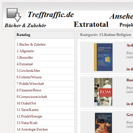
Katalog
Kategorie: 15.Kultur/Religion
1.Bücher & Zubehör
Art
2.Allgemein
Prei
3.Bestseller
(ink
4.Extratotal
in 
5.Geschenk/Idee
6.Geheim/Wissen
Rom
7.Politik/Wirtschaft
Prei
8.Finanzen/Börse
(ink
9.Grenzwissen/schaft
10.Orakel/Set
in 
11.Tarot/Karten
Gri
12.Pendel/Energie
Prei
13.Natur/Kraft
(ink
14.Astrologie/Zeichen