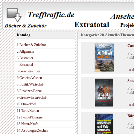
Katalog
Kategorie: 28.Aktuelle/Themen
1.Bücher & Zubehör
Cou
2.Allgemein
Prei
3.Bestseller
(ink
4.Extratotal
in 
5.Geschenk/Idee
6.Geheim/Wissen
Sta
7.Politik/Wirtschaft
Prei
8.Finanzen/Börse
(ink
9.Grenzwissen/schaft
10.Orakel/Set
in 
11.Tarot/Karten
Bör
12.Pendel/Energie
Prei
13.Natur/Kraft
(ink
14.Astrologie/Zeichen