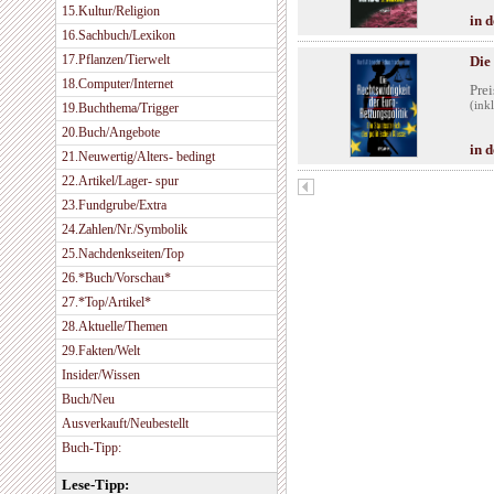
15.Kultur/Religion
in 
16.Sachbuch/Lexikon
17.Pflanzen/Tierwelt
Die
18.Computer/Internet
Prei
(ink
19.Buchthema/Trigger
20.Buch/Angebote
in 
21.Neuwertig/Alters- bedingt
22.Artikel/Lager- spur
23.Fundgrube/Extra
24.Zahlen/Nr./Symbolik
25.Nachdenkseiten/Top
26.*Buch/Vorschau*
27.*Top/Artikel*
28.Aktuelle/Themen
29.Fakten/Welt
Insider/Wissen
Buch/Neu
Ausverkauft/Neubestellt
Buch-Tipp:
Lese-Tipp: