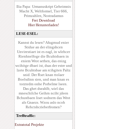
Ilia Papa: Urmanuskript Geheimnis
Macht X, Weltformel, Tier 666,
Primzahlen, Nostradamus
Frei Download
Hier Herunterladen!
LESE-ESEL:
Kannst du lesen? Afugrnud enier
Stidue an der elingshcen
Unvirestiaet ist es eagl, in wlehcer
Rienhnelfoge die Bcuhtsbaen in
eniem Wrot sethen, das enizg
wcihitge dbaei ist, dsas der estre und
lzete Bcuhtsbae am rcihgiten Paltz
snid. Der Rset knan ttolaer
Boelsdinn sien, und man knan es
torztedm onhe Porbelme lseen.
Das ghet dseahlb, wiel das
mneschilche Geihrn nciht jdeen
Bchustbaen liset sodnern das Wrot
als Gnaezs. Wzou aslo ncoh
Rehctshcrieberfromen?
Trefftraffic:
Extratotal Projekte