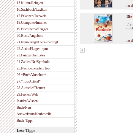
15.Kultur/Religion
in 
16.Sachbuch/Lexikon
17.Pflanzen/Tierwelt
Die
18.Computer/Internet
Prei
(ink
19.Buchthema/Trigger
20.Buch/Angebote
in 
21.Neuwertig/Alters- bedingt
22.Artikel/Lager- spur
23.Fundgrube/Extra
24.Zahlen/Nr./Symbolik
25.Nachdenkseiten/Top
26.*Buch/Vorschau*
27.*Top/Artikel*
28.Aktuelle/Themen
29.Fakten/Welt
Insider/Wissen
Buch/Neu
Ausverkauft/Neubestellt
Buch-Tipp:
Lese-Tipp: