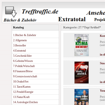
Katalog
Kategorie: 27.*Top/Artikel*
1.Bücher & Zubehör
Kom
2.Allgemein
Prei
3.Bestseller
(ink
4.Extratotal
in 
5.Geschenk/Idee
6.Geheim/Wissen
Sta
7.Politik/Wirtschaft
Prei
8.Finanzen/Börse
(ink
9.Grenzwissen/schaft
10.Orakel/Set
in 
11.Tarot/Karten
You
12.Pendel/Energie
Prei
13.Natur/Kraft
(ink
14.Astrologie/Zeichen