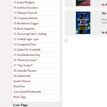
15.Kultur/Religion
in 
16.Sachbuch/Lexikon
17.Pflanzen/Tierwelt
Die
18.Computer/Internet
Prei
(ink
19.Buchthema/Trigger
20.Buch/Angebote
in 
21.Neuwertig/Alters- bedingt
22.Artikel/Lager- spur
23.Fundgrube/Extra
24.Zahlen/Nr./Symbolik
25.Nachdenkseiten/Top
26.*Buch/Vorschau*
27.*Top/Artikel*
28.Aktuelle/Themen
29.Fakten/Welt
Insider/Wissen
Buch/Neu
Ausverkauft/Neubestellt
Buch-Tipp:
Lese-Tipp: