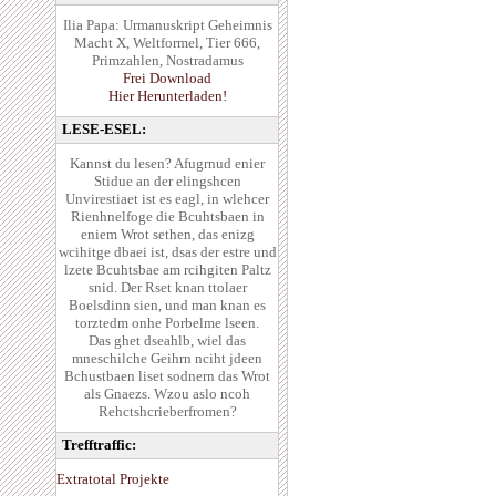
Ilia Papa: Urmanuskript Geheimnis
Macht X, Weltformel, Tier 666,
Primzahlen, Nostradamus
Frei Download
Hier Herunterladen!
LESE-ESEL:
Kannst du lesen? Afugrnud enier
Stidue an der elingshcen
Unvirestiaet ist es eagl, in wlehcer
Rienhnelfoge die Bcuhtsbaen in
eniem Wrot sethen, das enizg
wcihitge dbaei ist, dsas der estre und
lzete Bcuhtsbae am rcihgiten Paltz
snid. Der Rset knan ttolaer
Boelsdinn sien, und man knan es
torztedm onhe Porbelme lseen.
Das ghet dseahlb, wiel das
mneschilche Geihrn nciht jdeen
Bchustbaen liset sodnern das Wrot
als Gnaezs. Wzou aslo ncoh
Rehctshcrieberfromen?
Trefftraffic:
Extratotal Projekte