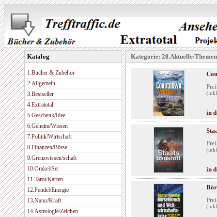
Katalog
Kategorie: 28.Aktuelle/Themen
1.Bücher & Zubehör
Cou
2.Allgemein
Prei
3.Bestseller
(ink
4.Extratotal
in 
5.Geschenk/Idee
6.Geheim/Wissen
Sta
7.Politik/Wirtschaft
Prei
8.Finanzen/Börse
(ink
9.Grenzwissen/schaft
10.Orakel/Set
in 
11.Tarot/Karten
Bör
12.Pendel/Energie
Prei
13.Natur/Kraft
(ink
14.Astrologie/Zeichen