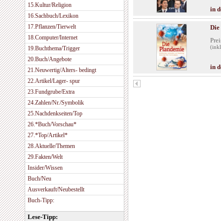
15.Kultur/Religion
in 
16.Sachbuch/Lexikon
17.Pflanzen/Tierwelt
Die
18.Computer/Internet
Prei
(ink
19.Buchthema/Trigger
20.Buch/Angebote
in 
21.Neuwertig/Alters- bedingt
22.Artikel/Lager- spur
23.Fundgrube/Extra
24.Zahlen/Nr./Symbolik
25.Nachdenkseiten/Top
26.*Buch/Vorschau*
27.*Top/Artikel*
28.Aktuelle/Themen
29.Fakten/Welt
Insider/Wissen
Buch/Neu
Ausverkauft/Neubestellt
Buch-Tipp:
Lese-Tipp: