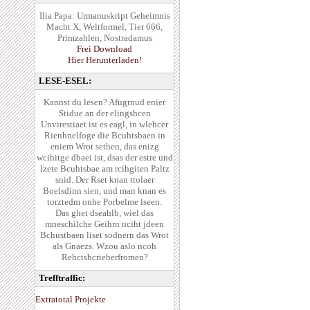
Ilia Papa: Urmanuskript Geheimnis
Macht X, Weltformel, Tier 666,
Primzahlen, Nostradamus
Frei Download
Hier Herunterladen!
LESE-ESEL:
Kannst du lesen? Afugrnud enier
Stidue an der elingshcen
Unvirestiaet ist es eagl, in wlehcer
Rienhnelfoge die Bcuhtsbaen in
eniem Wrot sethen, das enizg
wcihitge dbaei ist, dsas der estre und
lzete Bcuhtsbae am rcihgiten Paltz
snid. Der Rset knan ttolaer
Boelsdinn sien, und man knan es
torztedm onhe Porbelme lseen.
Das ghet dseahlb, wiel das
mneschilche Geihrn nciht jdeen
Bchustbaen liset sodnern das Wrot
als Gnaezs. Wzou aslo ncoh
Rehctshcrieberfromen?
Trefftraffic:
Extratotal Projekte