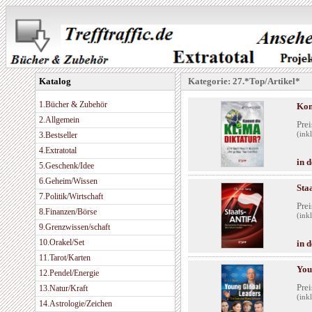
Katalog
Kategorie: 27.*Top/Artikel*
1.Bücher & Zubehör
Kom
2.Allgemein
Prei
3.Bestseller
(ink
4.Extratotal
in 
5.Geschenk/Idee
6.Geheim/Wissen
Sta
7.Politik/Wirtschaft
Prei
8.Finanzen/Börse
(ink
9.Grenzwissen/schaft
10.Orakel/Set
in 
11.Tarot/Karten
You
12.Pendel/Energie
Prei
13.Natur/Kraft
(ink
14.Astrologie/Zeichen